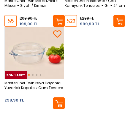
MasterChef Twin Mix Hazneli El
MasterChef Paslanmaz Çelik
Mikseri - Siyah / Kırmızı
Karnıyarık Tenceresi - Gri - 24 cm
209,90 TL
1.299 TL
%5
%23
199,00 TL
999,90 TL
SON 1 ADET
SON 1 ADET
SON
MasterChef Twin Isıya Dayanıklı
Yuvarlak Kapaksız Cam Tencere
- Şeffaf
299,90 TL