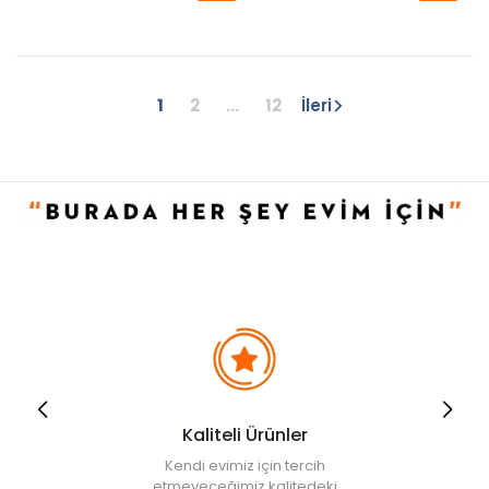
1
2
...
12
İleri
Kaliteli Ürünler
Kendi evimiz için tercih
etmeyeceğimiz kalitedeki