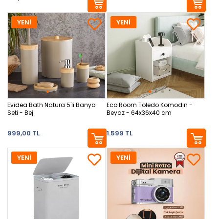
YENİ
YENİ
Evidea Bath Natura 5'li Banyo
Eco Room Toledo Komodin -
Seti - Bej
Beyaz - 64x36x40 cm
999,00 TL
1.599 TL
YENİ
YENİ