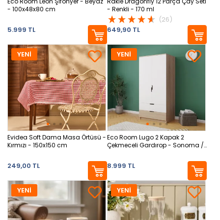
Eco Room Leon Şifonyer - Beyaz
Rakle Dragonfly 12 Parça Çay Seti
- 100x48x80 cm
- Renkli - 170 ml
(26)
5.999 TL
649,90 TL
YENİ
YENİ
Evidea Soft Dama Masa Örtüsü -
Eco Room Lugo 2 Kapak 2
Kırmızı - 150x150 cm
Çekmeceli Gardırop - Sonoma /
Beyaz
249,00 TL
8.999 TL
YENİ
YENİ