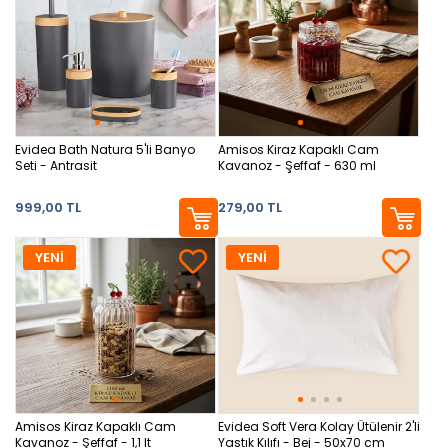
Evidea Bath Natura 5'li Banyo
Amisos Kiraz Kapaklı Cam
Seti - Antrasit
Kavanoz - Şeffaf - 630 ml
999,00 TL
279,00 TL
YENİ
YENİ
Amisos Kiraz Kapaklı Cam
Evidea Soft Vera Kolay Ütülenir 2'li
Kavanoz - Şeffaf - 1,1 lt
Yastık Kılıfı - Bej - 50x70 cm