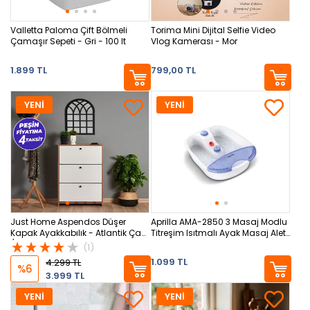
Valletta Paloma Çift Bölmeli
Torima Mini Dijital Selfie Video
Çamaşır Sepeti - Gri - 100 lt
Vlog Kamerası - Mor
1.899 TL
799,00 TL
YENİ
YENİ
Just Home Aspendos Düşer
Aprilla AMA-2850 3 Masaj Modlu
Kapak Ayakkabılık - Atlantik Çam
Titreşim Isıtmalı Ayak Masaj Aleti
/ Beyaz
- Beyaz
(1)
1.099 TL
4.299 TL
%6
3.999 TL
YENİ
YENİ