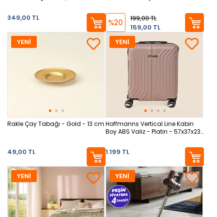
349,00 TL
199,00 TL
%20
159,00 TL
YENİ
YENİ
Rakle Çay Tabağı - Gold - 13 cm
Hoffmanns Vertical Line Kabin
Boy ABS Valiz - Platin - 57x37x23
cm
49,00 TL
1.199 TL
YENİ
YENİ