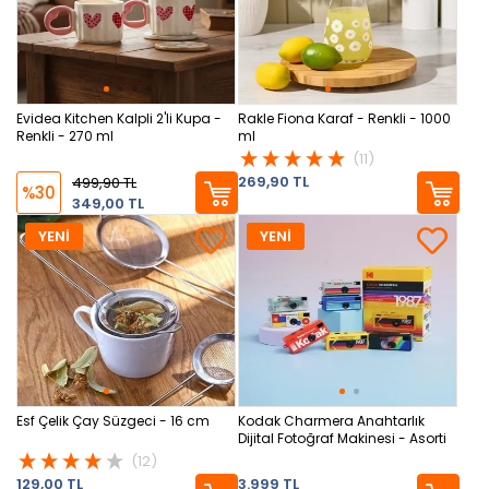
Evidea Kitchen Kalpli 2'li Kupa -
Rakle Fiona Karaf - Renkli - 1000
Renkli - 270 ml
ml
(11)
269,90 TL
499,90 TL
%30
349,00 TL
YENİ
YENİ
Esf Çelik Çay Süzgeci - 16 cm
Kodak Charmera Anahtarlık
Dijital Fotoğraf Makinesi - Asorti
(12)
129,00 TL
3.999 TL