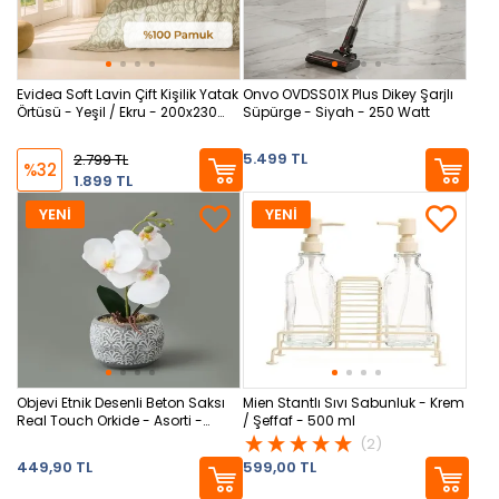
Evidea Soft Lavin Çift Kişilik Yatak
Onvo OVDSS01X Plus Dikey Şarjlı
Örtüsü - Yeşil / Ekru - 200x230
Süpürge - Siyah - 250 Watt
cm
5.499 TL
2.799 TL
%32
1.899 TL
YENİ
YENİ
Objevi Etnik Desenli Beton Saksı
Mien Stantlı Sıvı Sabunluk - Krem
Real Touch Orkide - Asorti -
/ Şeffaf - 500 ml
28x12x12 cm
(2)
449,90 TL
599,00 TL