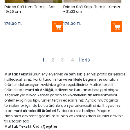
Evidea Soft Lumi Tutaç - Sarı -
Evidea Soft Kalpli Tutaç - Kırmızı
19x26 cm
- 21x23 cm
179,00 TL
179,00 TL
1
2
3
4
İleri
Mutfak tekstili
ürünleriyle yemek ve temizlik işlerinizi pratik bir şekilde
halledebilirsiniz. Farklı tasarımlar ve renklerle beğeninize sunulan
ürünleri dekorasyon zevkinize göre seçebilirsiniz. Mutfak tekstili
ürünlerinde
mutfak önlüğü
, eldiveni ve kurulama bezi gibi birçok
seçenek yer alıyor. Yemek yaparken kıyafetlerinizin lekelenmesini
önlemek için bu tip ürünleri tercih edebilirsiniz. Ayrıca mutfağınızı
temizlemek için de bu tip ürünlerden yararlanabilirsiniz. İhtiyacınız
olan
mutfak tekstili ürünleri
Evidea’da sizi bekliyor. Yaşam
alanınıza dekoratif görünüm sunan ve konfor katan ürünler artık bir
tık uzağınızda.
Mutfak Tekstili Ürün Çeşitleri