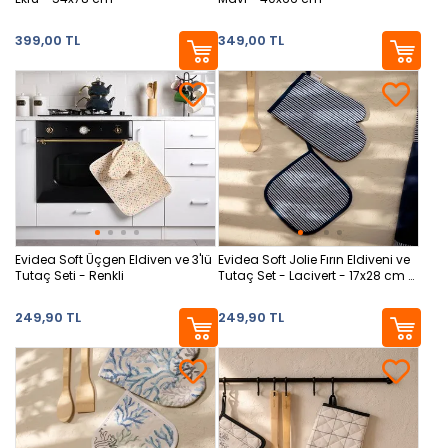
399,00 TL
349,00 TL
Evidea Soft Üçgen Eldiven ve 3'lü
Evidea Soft Jolie Fırın Eldiveni ve
Tutaç Seti - Renkli
Tutaç Set - Lacivert - 17x28 cm +
20x20 cm
249,90 TL
249,90 TL