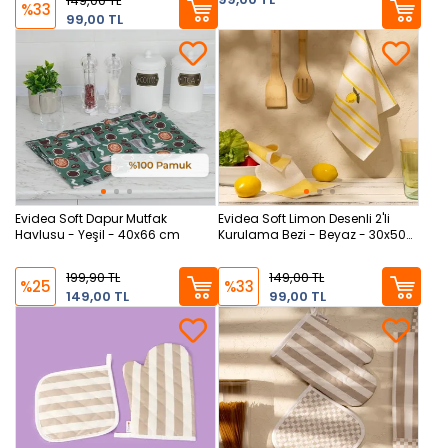
149,00 TL
%33
99,00 TL
Evidea Soft Dapur Mutfak
Evidea Soft Limon Desenli 2'li
Havlusu - Yeşil - 40x66 cm
Kurulama Bezi - Beyaz - 30x50
cm
199,90 TL
149,00 TL
%25
%33
149,00 TL
99,00 TL