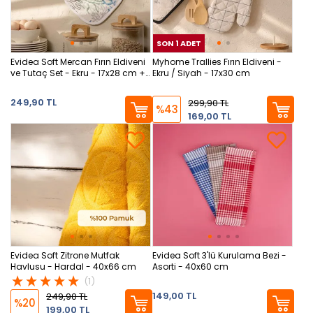
SON 1 ADET
SON
Evidea Soft Mercan Fırın Eldiveni
Myhome Trallies Fırın Eldiveni -
ve Tutaç Set - Ekru - 17x28 cm +
Ekru / Siyah - 17x30 cm
20x20 cm
249,90 TL
299,90 TL
%43
169,00 TL
Evidea Soft Zitrone Mutfak
Evidea Soft 3'lü Kurulama Bezi -
Havlusu - Hardal - 40x66 cm
Asorti - 40x60 cm
(1)
149,00 TL
249,90 TL
%20
199,00 TL