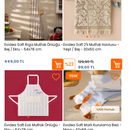
Evidea Soft Riga Mutfak Önlüğü -
Evidea Soft 2'li Mutfak Havlusu -
Bej / Ekru - 54x78 cm
Yeşil / Bej - 30x50 cm
449,00 TL
129,90 TL
%23
99,00 TL
YENİ
Evidea Soft Eos Mutfak Önlüğü -
Evidea Soft Marli Kurulama Bezi -
Ekru - 54x78 cm
Mavi - 40x66 cm