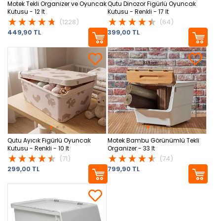
Motek Tekli Organizer ve Oyuncak
Qutu Dinozor Figürlü Oyuncak
Kutusu - 12 lt
Kutusu - Renkli - 17 lt
(1228)
(64)
449,90 TL
399,00 TL
Qutu Ayıcık Figürlü Oyuncak
Motek Bambu Görünümlü Tekli
Kutusu - Renkli - 10 lt
Organizer - 33 lt
(71)
(74)
299,00 TL
799,90 TL