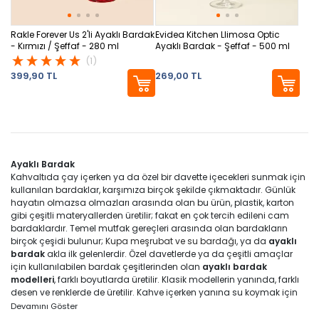
Rakle Forever Us 2'li Ayaklı Bardak
Evidea Kitchen Llimosa Optic
- Kırmızı / Şeffaf - 280 ml
Ayaklı Bardak - Şeffaf - 500 ml
(1)
399,90 TL
269,00 TL
Ayaklı Bardak
Kahvaltıda çay içerken ya da özel bir davette içecekleri sunmak için
kullanılan bardaklar, karşımıza birçok şekilde çıkmaktadır. Günlük
hayatın olmazsa olmazları arasında olan bu ürün, plastik, karton
gibi çeşitli materyallerden üretilir; fakat en çok tercih edileni cam
bardaklardır. Temel mutfak gereçleri arasında olan bardakların
birçok çeşidi bulunur;
Kupa
meşrubat ve su bardağı
, ya da
ayaklı
bardak
akla ilk gelenlerdir. Özel davetlerde ya da çeşitli amaçlar
için kullanılabilen bardak çeşitlerinden olan
ayaklı bardak
modelleri
, farklı boyutlarda üretilir. Klasik modellerin yanında, farklı
desen ve renklerde de üretilir. Kahve içerken yanına su koymak için
kullanabileceğiniz ya da meşrubatlarınızı sunabileceğiniz modelleri
Devamını Göster
bulunur. Ayaklı bardakları çift şekilde ya da üçlü, dörtlü ve altılı takım