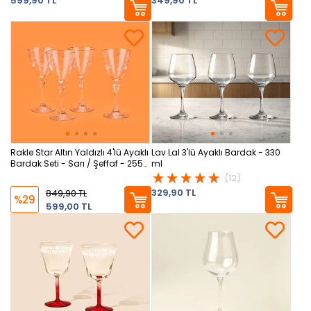
599,90 TL
349,90 TL
Rakle Star Altın Yaldızlı 4'lü Ayaklı
Lav Lal 3'lü Ayaklı Bardak - 330
Bardak Seti - Sarı / Şeffaf - 255
ml
ml
(12)
329,90 TL
849,90 TL
%29
599,00 TL