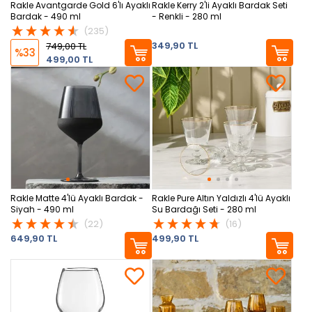
Rakle Avantgarde Gold 6'lı Ayaklı
Rakle Kerry 2'li Ayaklı Bardak Seti
Bardak - 490 ml
- Renkli - 280 ml
(235)
349,90 TL
749,00 TL
%33
499,00 TL
Rakle Matte 4'lü Ayaklı Bardak -
Rakle Pure Altın Yaldızlı 4'lü Ayaklı
Siyah - 490 ml
Su Bardağı Seti - 280 ml
(22)
(16)
649,90 TL
499,90 TL