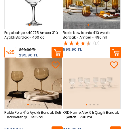
Paşabahçe 440275 Amber 3'lü
Rakle New Iconic 4'lü Ayaklı
Ayaklı Bardak - 460 cc
Bardak - Amber - 490 ml
(17)
599,90 TL
399,90 TL
%25
299,90 TL
Rakle Polo 4'lü Ayaklı Bardak Seti
KRD Home Alex 6'lı Çizgili Bardak
- Kahverengi - 655 ml
- Şeffaf - 280 ml