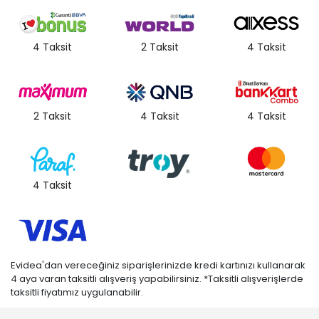
ayaklı bardakların fiyatları, üretici firmaya göre de değişkenlik
gösterebilir. Her bütçeye uygun olacak şekilde, herkesin alabileceği,
çeşitli fiyatlarda
ayaklı bardak seçenekleri
bulunmaktadır. Farklı
4 Taksit
2 Taksit
4 Taksit
amaçlarla kullanılan bu bardakları birbirinden şık ve uygun fiyatlı
tabak
modelleriyle de kullanarak davetlerinizi daha şık bir hale
getirebilirsiniz.
Ayaklı Bardak Boyutlarına Göre Kullanım Alanları
Ayaklı bardaklar, sahip olduğu modelleriyle birlikte çeşitli şekillerde
2 Taksit
4 Taksit
4 Taksit
kullanılabilmektedir. Klasik modelleri genellikle tüm içecekler ve
kokteyller için kullanılır. Aynı zamanda daha yuvarlak şekildeki
ayaklı bardaklar kullanılır. Bununla birlikte çanak kısmının ‘u’
şeklinde olmalıdır. Hacimleri 210-215 ml arasında değişir. İçecek
haricinde ayaklı bardaklar tatlı sunumlarında da kullanılır. Bu
bardakların belirli bir hacim yoktur; çeşitli boyutlarda ve renklerde
4 Taksit
olabilir. Birçok bardak türlerinden biri olan ayaklı bardaklar, çeşitli
kullanım alanları ve şık tasarımlarıyla öne çıkmaktadır.
Evidea'dan vereceğiniz siparişlerinizde kredi kartınızı kullanarak
4 aya varan taksitli alışveriş yapabilirsiniz. *Taksitli alışverişlerde
taksitli fiyatımız uygulanabilir.