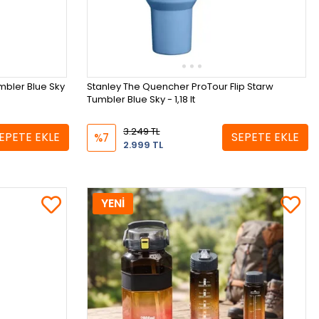
umbler Blue Sky
Stanley The Quencher ProTour Flip Starw
Tumbler Blue Sky - 1,18 lt
3.249 TL
EPETE EKLE
SEPETE EKLE
%7
2.999 TL
YENİ