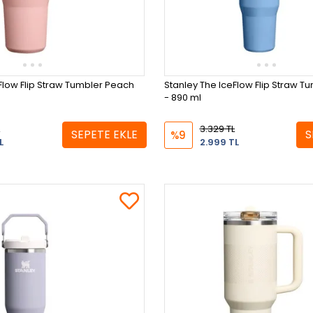
Flow Flip Straw Tumbler Peach
Stanley The IceFlow Flip Straw T
- 890 ml
3.329 TL
SEPETE EKLE
S
%9
L
2.999 TL