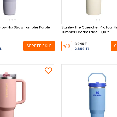
Flow Flip Straw Tumbler Purple
Stanley The Quencher ProTour Fl
Tumbler Cream Fade - 1,18 lt
3.249 TL
SEPETE EKLE
S
%10
L
2.899 TL