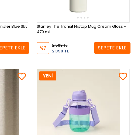
umbler Blue Sky
Stanley The Transit Fliptop Mug Cream Gloss -
470 ml
2.599 TL
EPETE EKLE
SEPETE EKLE
%7
2.399 TL
YENİ