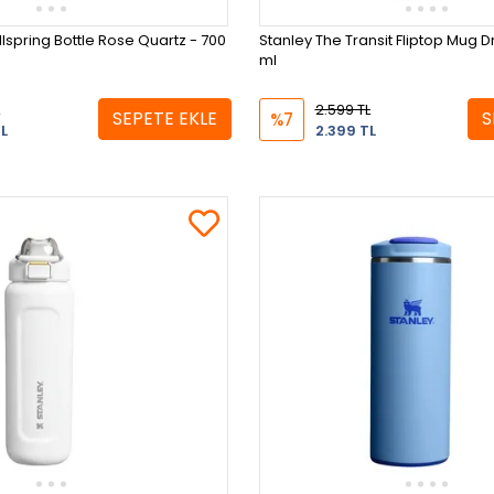
lspring Bottle Rose Quartz - 700
Stanley The Transit Fliptop Mug D
ml
2.599 TL
SEPETE EKLE
S
%7
L
2.399 TL