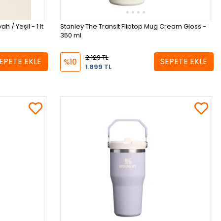
 / Yeşil - 1 lt
Stanley The Transit Fliptop Mug Cream Gloss -
350 ml
2.129 TL
EPETE EKLE
SEPETE EKLE
%10
1.899 TL