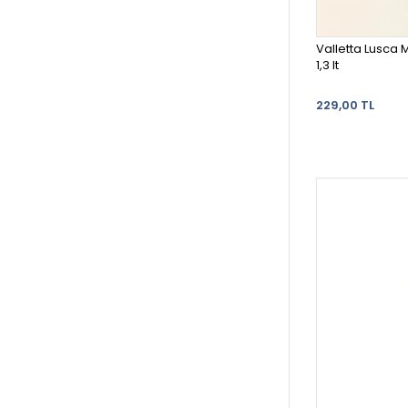
Valletta Lusca 
1,3 lt
229,00 TL