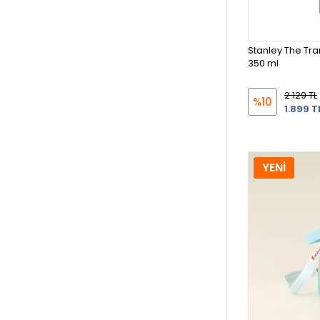
Stanley The Tra
350 ml
2.129 TL
%10
1.899 T
YENİ