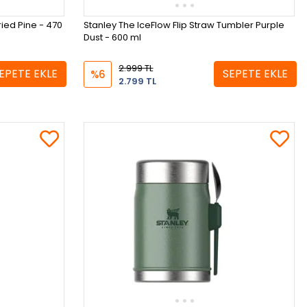
ried Pine - 470
Stanley The IceFlow Flip Straw Tumbler Purple
Dust - 600 ml
2.999 TL
EPETE EKLE
SEPETE EKLE
%6
2.799 TL