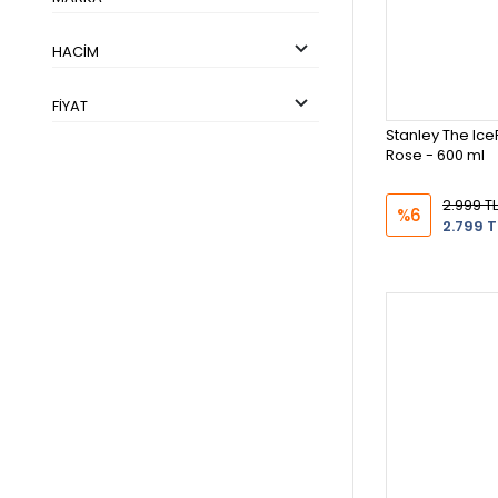
HACIM
FIYAT
Stanley The Ice
Rose - 600 ml
2.999 TL
%6
2.799 T