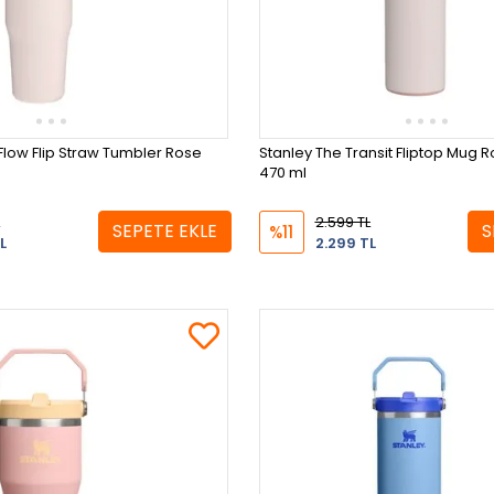
Flow Flip Straw Tumbler Rose
Stanley The Transit Fliptop Mug 
470 ml
2.599 TL
SEPETE EKLE
S
%11
L
2.299 TL