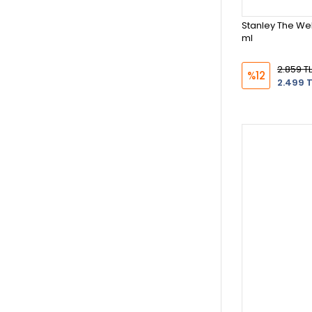
Stanley The Wel
ml
2.859 TL
%12
2.499 T