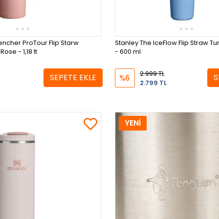
ncher ProTour Flip Starw
Stanley The IceFlow Flip Straw T
ose - 1,18 lt
- 600 ml
2.999 TL
SEPETE EKLE
S
%6
2.799 TL
YENİ