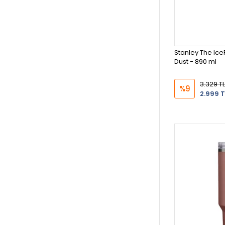
Stanley The Ice
Dust - 890 ml
3.329 TL
%9
2.999 T