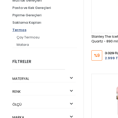
Mutfak Gereçleri
Pasta ve Kek Gereçleri
Pişirme Gereçleri
Saklama Kapları
Termos
Stanley The Ice
Çay Termosu
Quartz - 890 ml
Matara
French Press
3.329 TL
%9
2.999 T
Kağıt Peçete
FİLTRELER
MATERYAL
RENK
ÖLÇÜ
MARKA