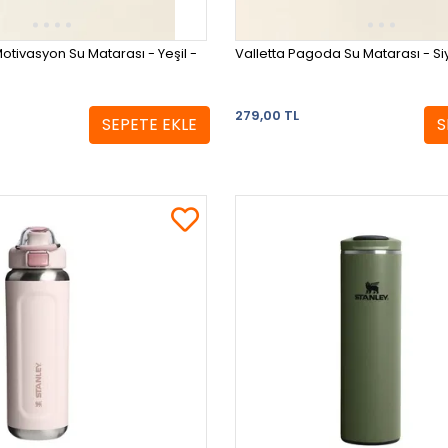
Motivasyon Su Matarası - Yeşil -
Valletta Pagoda Su Matarası - Siyah
279,00 TL
SEPETE EKLE
S