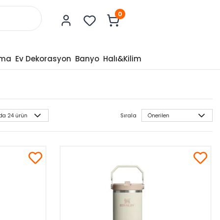
0
tma
Ev Dekorasyon
Banyo
Halı&Kilim
Sırala