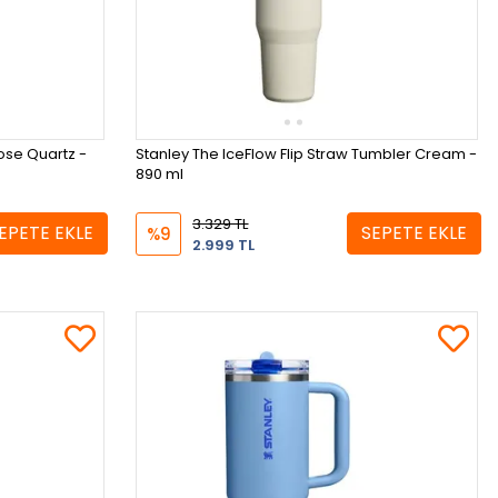
Rose Quartz -
Stanley The IceFlow Flip Straw Tumbler Cream -
890 ml
3.329 TL
EPETE EKLE
SEPETE EKLE
%9
2.999 TL