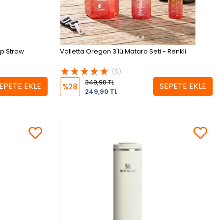
ip Straw
Valletta Oregon 3'lü Matara Seti - Renkli
(5)
349,90 TL
EPETE EKLE
SEPETE EKLE
%28
249,90 TL