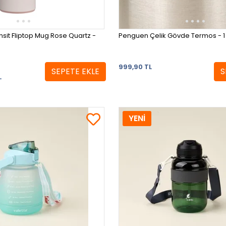
nsit Fliptop Mug Rose Quartz -
Penguen Çelik Gövde Termos - 1 
999,90 TL
SEPETE EKLE
S
L
YENİ