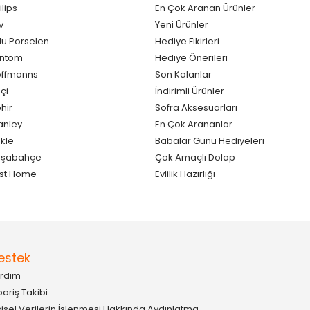
ilips
En Çok Aranan Ürünler
v
Yeni Ürünler
lu Porselen
Hediye Fikirleri
antom
Hediye Önerileri
ffmanns
Son Kalanlar
çi
İndirimli Ürünler
hir
Sofra Aksesuarları
anley
En Çok Arananlar
kle
Babalar Günü Hediyeleri
aşabahçe
Çok Amaçlı Dolap
st Home
Evlilik Hazırlığı
estek
rdım
pariş Takibi
şisel Verilerin İşlenmesi Hakkında Aydınlatma