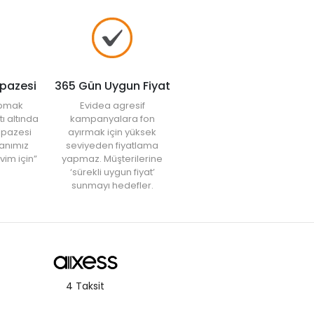
lpazesi
365 Gün Uygun Fiyat
yapmak
Evidea agresif
tı altında
kampanyalara fon
elpazesi
ayırmak için yüksek
anımız
seviyeden fiyatlama
vim için”
yapmaz. Müşterilerine
‘sürekli uygun fiyat’
sunmayı hedefler.
4 Taksit