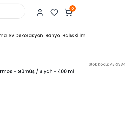
0
tma
Ev Dekorasyon
Banyo
Halı&Kilim
Stok Kodu:
AER1334
ermos - Gümüş / Siyah - 400 ml