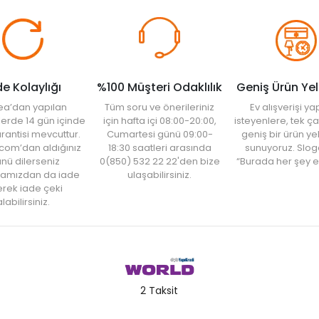
de Kolaylığı
%100 Müşteri Odaklılık
Geniş Ürün Ye
ea’dan yapılan
Tüm soru ve önerileriniz
Ev alışverişi 
şlerde 14 gün içinde
için hafta içi 08:00-20:00,
isteyenlere, tek ça
rantisi mevcuttur.
Cumartesi günü 09:00-
geniş bir ürün y
com’dan aldığınız
18:30 saatleri arasında
sunuyoruz. Slog
nü dilerseniz
0(850) 532 22 22'den bize
“Burada her şey e
amızdan da iade
ulaşabilirsiniz.
rek iade çeki
labilirsiniz.
2 Taksit