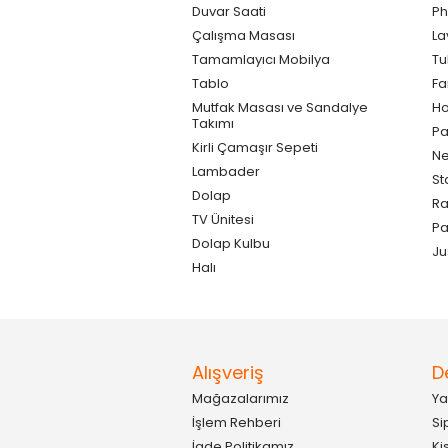
Duvar Saati
Ph
Çalışma Masası
La
Tamamlayıcı Mobilya
Tu
Tablo
F
Mutfak Masası ve Sandalye
Ho
Takımı
Pa
Kirli Çamaşır Sepeti
Ne
Lambader
St
Dolap
Ra
TV Ünitesi
P
Dolap Kulbu
Ju
Halı
Alışveriş
D
Mağazalarımız
Ya
İşlem Rehberi
Si
İade Politikamız
Ki