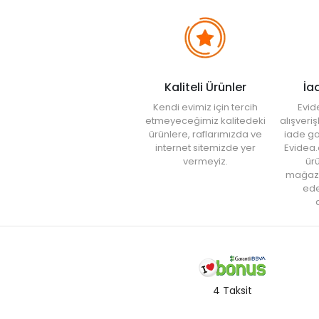
Kaliteli Ürünler
İa
Kendi evimiz için tercih
Evid
etmeyeceğimiz kalitedeki
alışveri
ürünlere, raflarımızda ve
iade ga
internet sitemizde yer
Evidea.
vermeyiz.
ürü
mağaz
ede
a
4 Taksit