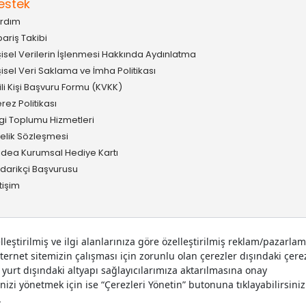
estek
rdım
pariş Takibi
şisel Verilerin İşlenmesi Hakkında Aydınlatma
şisel Veri Saklama ve İmha Politikası
gili Kişi Başvuru Formu (KVKK)
rez Politikası
lgi Toplumu Hizmetleri
elik Sözleşmesi
idea Kurumsal Hediye Kartı
darikçi Başvurusu
etişim