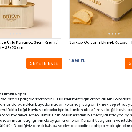
k ve Üçlü Kavanoz Seti - Krem /
Sarkap Galvaniz Ekmek Kutusu - K
i - 33x20 cm
1.999 TL
SEPETE EKLE
S
e Ekmek Sepeti
zsa olmaz parçalarındandır. Bu ürünler mutfağın daha düzenli olmasını 
 zamanda ekmekleri bayatlamadan korumayı sağlar.
Ekmek sepeti
ise y
mutfakta kağıt havlu ve streçler için kullanılan
streç film ve kağıt havlu as
arklı materyallerden üretilir. Ürün özelliklerinden bu detaylar kolayca öğr
üzden insan sağlığı için de uygun ürünlerdir. Kendi ihtiyaçlarınız ve istekler
rlüdür. Dilediğiniz ekmek kutusu ve ekmek sepetine sahip olmak için
ekme