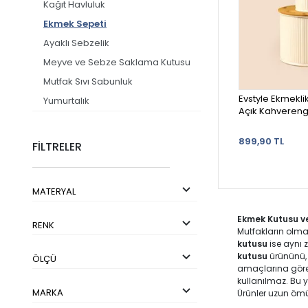
Kağıt Havluluk
Ekmek Sepeti
Ayaklı Sebzelik
Meyve ve Sebze Saklama Kutusu
Mutfak Sıvı Sabunluk
Evstyle Ekmekli
Yumurtalık
Açık Kahvereng
899,90 TL
FİLTRELER
MATERYAL
Ekmek Kutusu v
RENK
Mutfakların olma
kutusu
ise aynı
kutusu
ürününü, 
ÖLÇÜ
amaçlarına göre f
kullanılmaz. Bu y
MARKA
Ürünler uzun ömü