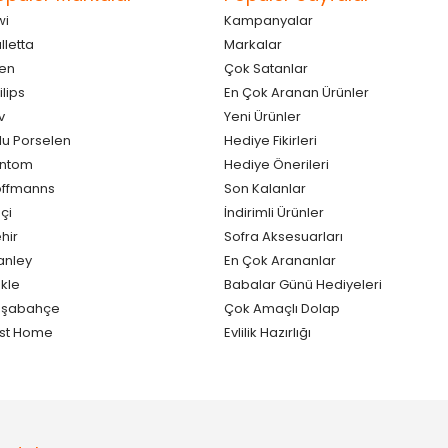
wi
Kampanyalar
lletta
Markalar
en
Çok Satanlar
ilips
En Çok Aranan Ürünler
v
Yeni Ürünler
lu Porselen
Hediye Fikirleri
antom
Hediye Önerileri
ffmanns
Son Kalanlar
çi
İndirimli Ürünler
hir
Sofra Aksesuarları
anley
En Çok Arananlar
kle
Babalar Günü Hediyeleri
aşabahçe
Çok Amaçlı Dolap
st Home
Evlilik Hazırlığı