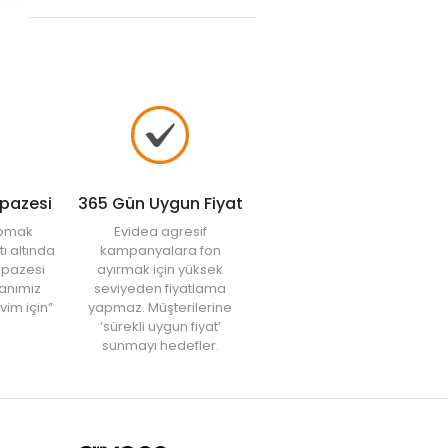
lpazesi
365 Gün Uygun Fiyat
yapmak
Evidea agresif
tı altında
kampanyalara fon
elpazesi
ayırmak için yüksek
anımız
seviyeden fiyatlama
vim için”
yapmaz. Müşterilerine
‘sürekli uygun fiyat’
sunmayı hedefler.