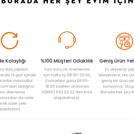
de Kolaylığı
%100 Müşteri Odaklılık
Geniş Ürün Ye
ea’dan yapılan
Tüm soru ve önerileriniz
Ev alışverişi 
şlerde 14 gün içinde
için hafta içi 08:00-20:00,
isteyenlere, tek ça
rantisi mevcuttur.
Cumartesi günü 09:00-
geniş bir ürün y
com’dan aldığınız
18:30 saatleri arasında
sunuyoruz. Slog
nü dilerseniz
0(850) 532 22 22'den bize
“Burada her şey e
amızdan da iade
ulaşabilirsiniz.
rek iade çeki
labilirsiniz.