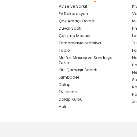
Avize ve Sarkıt
Ki
Ev Dekorasyon
Va
Çok Amaçlı Dolap
Mi
Duvar Saati
Ph
Çalışma Masası
La
Tamamlayıcı Mobilya
Tu
Tablo
F
Mutfak Masası ve Sandalye
Ho
Takımı
Pa
Kirli Çamaşır Sepeti
Ne
Lambader
St
Dolap
Ra
TV Ünitesi
P
Dolap Kulbu
Ju
Halı