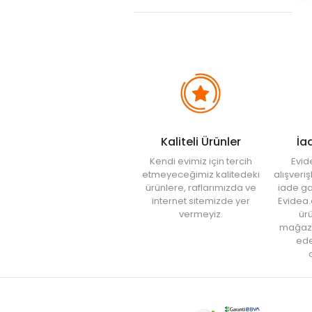
Kaliteli Ürünler
İa
Kendi evimiz için tercih
Evid
etmeyeceğimiz kalitedeki
alışveri
ürünlere, raflarımızda ve
iade ga
internet sitemizde yer
Evidea.
vermeyiz.
ürü
mağaz
ede
a