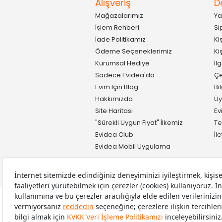
Alışveriş
D
Mağazalarımız
Ya
İşlem Rehberi
Si
İade Politikamız
Ki
Ödeme Seçeneklerimiz
Ki
Kurumsal Hediye
İl
Sadece Evidea'da
Çe
Evim İçin Blog
Bi
Hakkımızda
Üy
Site Haritası
Ev
"Sürekli Uygun Fiyat" İlkemiz
Te
Evidea Club
İl
Evidea Mobil Uygulama