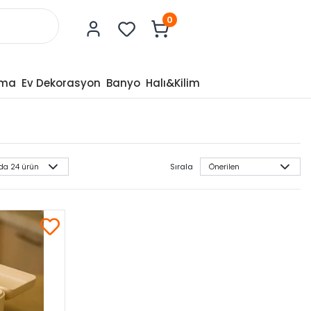
0
tma
Ev Dekorasyon
Banyo
Halı&Kilim
Sırala