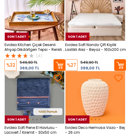
SON 1 ADET
SON 1 ADET
SON 1 ADET
SON
SON
Evidea Kitchen Çiçek Desenli
Evidea Soft Nando Çift Kişilik
Ahşap Dikdörtgen Tepsi - Renkli -
Lastikli Alez - Beyaz - 160x200 cm
43 cm
(4)
549,90 TL
549,90 TL
%32
%27
369,00 TL
399,00 TL
SON 1 ADET
SON 1 ADET
SON 1 ADET
SON
SON
Evidea Soft Piene El Havlusu -
Evidea Deco Hermosa Vazo - Bej
Lacivert / Kiremit - 30x50 cm
- 26 cm