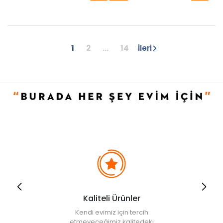
1
2
...
14
İleri
Kaliteli Ürünler
Kendi evimiz için tercih
etmeyeceğimiz kalitedeki