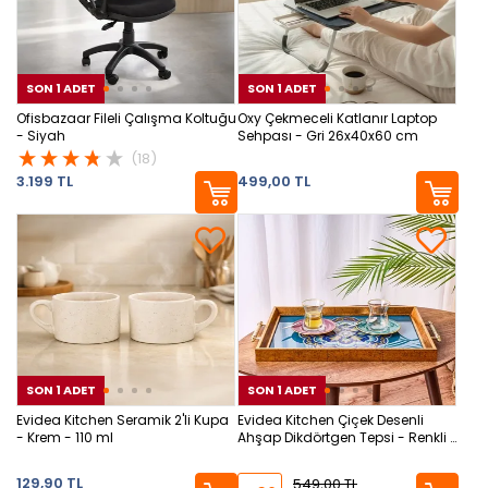
SON 1 ADET
SON 1 ADET
SON 1 ADET
SON
SON
Ofisbazaar Fileli Çalışma Koltuğu
Oxy Çekmeceli Katlanır Laptop
- Siyah
Sehpası - Gri 26x40x60 cm
(18)
3.199 TL
499,00 TL
SON 1 ADET
SON 1 ADET
SON 1 ADET
SON
SON
Evidea Kitchen Seramik 2'li Kupa
Evidea Kitchen Çiçek Desenli
- Krem - 110 ml
Ahşap Dikdörtgen Tepsi - Renkli -
43 cm
129,90 TL
549,00 TL