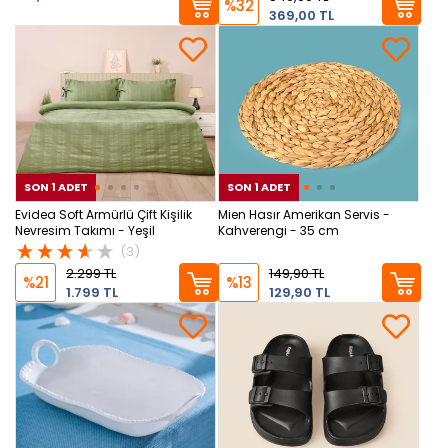
%32
369,00 TL
SON 1 ADET
SON 1 ADET
SON 1 ADET
SON
SON
Evidea Soft Armürlü Çift Kişilik
Mien Hasır Amerikan Servis -
Nevresim Takımı - Yeşil
Kahverengi - 35 cm
(3)
2.299 TL
149,90 TL
%21
%13
1.799 TL
129,90 TL