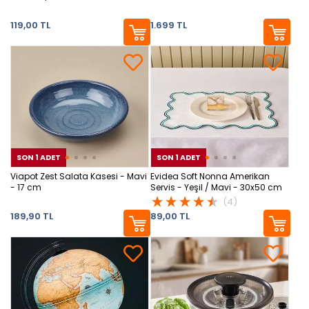
119,00 TL
1.699 TL
SON 1 ADET
SON 1 ADET
SON 1 ADET
SON
SON
Viapot Zest Salata Kasesi - Mavi
Evidea Soft Nonna Amerikan
- 17 cm
Servis - Yeşil / Mavi - 30x50 cm
(4)
189,90 TL
89,00 TL