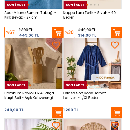
SON 1 ADET
SON 1 ADET
SON 1 ADET
SON
SON
Acar Milano Sunum Tabağı -
Kappa Lara Terlik - Siyah - 40
Kırık Beyaz - 27 cm
Beden
1.399 TL
449,90 TL
%67
%30
449,00 TL
314,00 TL
SON 1 ADET
SON 1 ADET
SON 1 ADET
SON
SON
Bambum Ravioli Fix 4 Parça
Evidea Soft Robe Bornoz -
Kaşık Seti - Açık Kahverengi
Lacivert - L/XL Beden
249,90 TL
1.299 TL