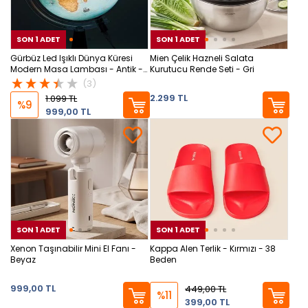
SON 1 ADET
SON 1 ADET
SON 1 ADET
SON
SON
Gürbüz Led Işıklı Dünya Küresi
Mien Çelik Hazneli Salata
Modern Masa Lambası - Antik -
Kurutucu Rende Seti - Gri
34 cm
(3)
2.299 TL
1.099 TL
%9
999,00 TL
SON 1 ADET
SON 1 ADET
SON 1 ADET
SON
SON
Xenon Taşınabilir Mini El Fanı -
Kappa Alen Terlik - Kırmızı - 38
Beyaz
Beden
999,00 TL
449,00 TL
%11
399,00 TL