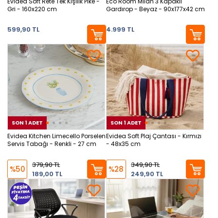
Evidea Soft Rete Tek Kişilik Pike -
Eco Room Milan 3 Kapaklı
Gri - 160x220 cm
Gardırop - Beyaz - 90x177x42 cm
599,90 TL
4.999 TL
SON 1 ADET
SON 1 ADET
SON 1 ADET
SON
SON
Evidea Kitchen Limecello Porselen
Evidea Soft Plaj Çantası - Kırmızı
Servis Tabağı - Renkli - 27 cm
- 48x35 cm
379,90 TL
349,90 TL
%50
%28
189,00 TL
249,90 TL