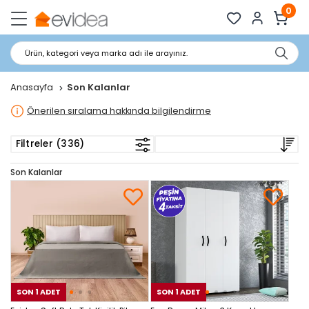
0
Ürün, kategori veya marka adı ile arayınız.
Anasayfa
Son Kalanlar
Önerilen sıralama hakkında bilgilendirme
Filtreler (336)
Son Kalanlar
SON 1 ADET
SON 1 ADET
SON 1 ADET
SON
SON