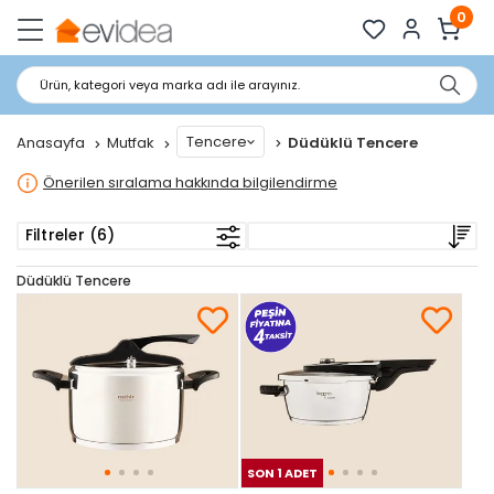
0
Ürün, kategori veya marka adı ile arayınız.
Tencere
Anasayfa
Mutfak
Düdüklü Tencere
Önerilen sıralama hakkında bilgilendirme
Filtreler (6)
Düdüklü Tencere
SON 1 ADET
SON