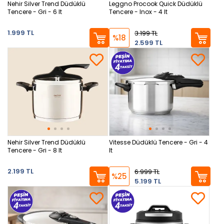
Nehir Silver Trend Düdüklü
Leggno Procook Quick Düdüklü
Tencere - Gri - 6 lt
Tencere - Inox - 4 lt
1.999 TL
3.199 TL
%18
2.599 TL
Nehir Silver Trend Düdüklü
Vitesse Düdüklü Tencere - Gri - 4
Tencere - Gri - 8 lt
lt
2.199 TL
6.999 TL
%25
5.199 TL