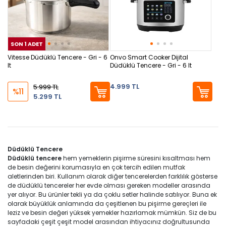
SON 1 ADET
SON 1 ADET
SON
Vitesse Düdüklü Tencere - Gri - 6
Onvo Smart Cooker Dijital
lt
Düdüklü Tencere - Gri - 6 lt
4.999 TL
5.999 TL
%11
5.299 TL
Düdüklü Tencere
Düdüklü tencere
hem yemeklerin pişirme süresini kısaltması hem
de besin değerini korumasıyla en çok tercih edilen
mutfak
aletlerinden biri. Kullanım olarak diğer tencerelerden farklılık gösterse
de düdüklü tencereler her evde olması gereken modeller arasında
yer alıyor. Bu ürünler tekli ya da çoklu setler halinde satılıyor. Buna ek
olarak büyüklük anlamında da çeşitlenen bu
pişirme gereçleri
ile
leziz ve besin değeri yüksek yemekler hazırlamak mümkün. Siz de bu
sayfadaki çeşit çeşit model arasından ihtiyacınız doğrultusunda