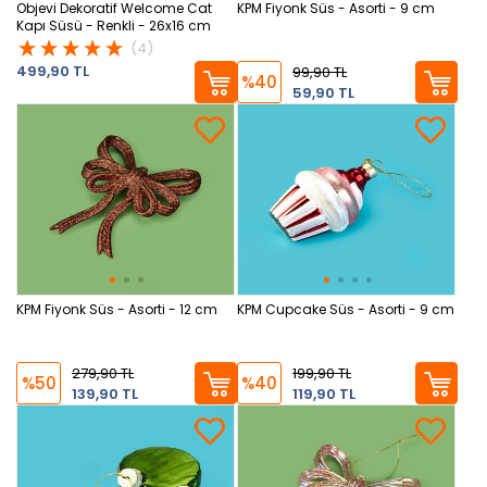
Objevi Dekoratif Welcome Cat
KPM Fiyonk Süs - Asorti - 9 cm
Kapı Süsü - Renkli - 26x16 cm
(4)
499,90 TL
99,90 TL
%40
59,90 TL
KPM Fiyonk Süs - Asorti - 12 cm
KPM Cupcake Süs - Asorti - 9 cm
279,90 TL
199,90 TL
%50
%40
139,90 TL
119,90 TL