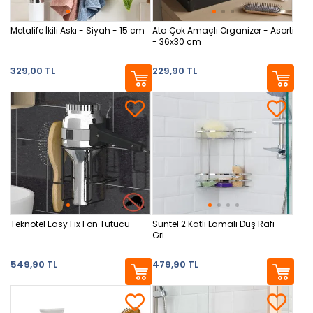
Metalife İkili Askı - Siyah - 15 cm
Ata Çok Amaçlı Organizer - Asorti
- 36x30 cm
329,00 TL
229,90 TL
Teknotel Easy Fix Fön Tutucu
Suntel 2 Katlı Lamalı Duş Rafı -
Gri
549,90 TL
479,90 TL