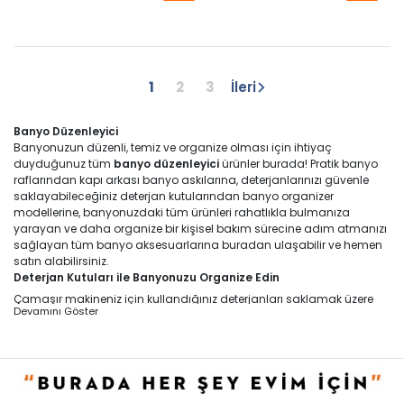
1
2
3
İleri
Banyo Düzenleyici
Banyonuzun düzenli, temiz ve organize olması için ihtiyaç
duyduğunuz tüm
banyo düzenleyici
ürünler burada! Pratik banyo
raflarından kapı arkası banyo askılarına, deterjanlarınızı güvenle
saklayabileceğiniz deterjan kutularından banyo organizer
modellerine, banyonuzdaki tüm ürünleri rahatlıkla bulmanıza
yarayan ve daha organize bir kişisel bakım sürecine adım atmanızı
sağlayan tüm banyo aksesuarlarına buradan ulaşabilir ve hemen
satın alabilirsiniz.
Deterjan Kutuları ile Banyonuzu Organize Edin
Çamaşır makineniz için kullandığınız deterjanları saklamak üzere
Devamını Göster
kullanabileceğiniz
deterjan kutusu
çeşitleri, trend tasarımları ve
dayanıklı yapıları ile dikkat çekiyor. Eğer siz de çamaşır makinenizi
yükledikten sonra her seferinde büyük ve ağır deterjan paketleri ile
uğraşmak istemiyorsanız,
çamaşır deterjan kutusu
tam size göre
bir çözüm olabilir. Pek çok farklı materyalden, farklı ebat ve ölçülerde
üretilen
deterjan kutusu modelleri
ni buradan bulabilir ve hemen