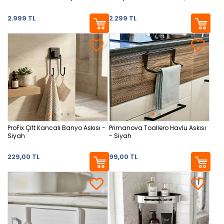
160 lt
2.999 TL
2.299 TL
ProFix Çift Kancalı Banyo Askısı -
Primanova Toallero Havlu Askısı
Siyah
- Siyah
229,00 TL
99,00 TL