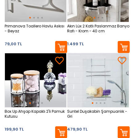
Primanova Toallero Havlu Askısı
Akın Lüx 2 Katlı Paslanmaz Banyo
- Beyaz
Rafı - Krom - 40 cm
79,00 TL
1.499 TL
Box Up Ahşap Kapaklı 2'li Pamuk
Suntel Duşakabin Şampuanlık -
Kutusu
Gri
199,90 TL
479,90 TL