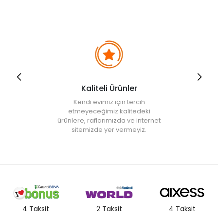
satın alabilirsiniz. Banyonuzun fayansları ve genel dekorasyon
renkleri ile uyumlu bir modelde karar kılarak bu ürünü aynı zamanda
dekoratif bir unsur olarak da sergileyebilirsiniz. Ahşap, metal ve
plastik olmak üzere farklı materyallerden üretilerek piyasaya sunulan
deterjan kutuları, tek bölmeli ya da çok bölmeli olarak beğeninize
sunuluyor. Eğer evinizde bebeğiniz varsa 2 bölmeli bir deterjan
kutusu satın alarak birinde normal deterjanınızı, diğerinde ise
bebeğinizin kıyafetleri için özel olarak kullandığınız bebek deterjanını
muhafaza edebilirsiniz. Daha kolay ve hızlı bir kullanım için ölçekli
deterjan kutusu tercih edebilir ve çamaşır yıkama süreçlerinizi
Kaliteli Ürünler
hızlandırabilirsiniz. Pek çok farklı modeli ve tasarımıyla birbirinden
güzel çamaşır deterjan kutuları, burada sizleri karşılıyor.
Kendi evimiz için tercih
Banyo Rafları Bakım Ürünlerinizi Düzenleyin
etmeyeceğimiz kalitedeki
ürünlere, raflarımızda ve internet
Banyonuzda ister bir küvet ister bir duşakabin sahibi olun, tüm kişisel
sitemizde yer vermeyiz.
bakım gereçlerinizi düzenli bir şekilde muhafaza etmek için
duş rafı
çeşitlerine ihtiyaç duyacağınız kesin. Şampuan, duş jeli, lif, kese ve
sabun başta olmak üzere banyo esnasında ihtiyaç duyabileceğiniz
tüm ürünleri organize bir biçimde
banyo rafı modelleri
nde
saklayabilirsiniz. Burada karşınıza çıkacak banyo rafları, farklı
miktarda ürünü taşıyacak kapasitede üretilerek çeşitli duş
alışkanlıklarına ve ihtiyaçlarına hitap etmeyi başarıyor. Paslanmaz
çelikten imal edilen metal
banyo rafı
çeşitleri, dayanıklı yapıları ve
çok bölmeli tasarımlarıyla duş için gerekli olan tüm ihtiyaçlarınıza
4 Taksit
2 Taksit
4 Taksit
yer buluyor. 2 katlı ya da 3 katlı olarak bulabileceğiniz bu ürünler,
duşakabin içerisindeki köşe alana sığacak şekilde banyo köşe rafı