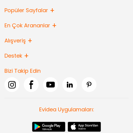
arasında. Siz de banyonuzun dekorasyonuna ve düzenleme
ihtiyaçlarına uygun tüm ürünleri buradan inceleyebilir, daha fazla
Popüler Sayfalar
banyo aksesuarı için ise
Banyo Aksesuarları
kategorimizi ziyaret
edebilirsiniz.
En Çok Arananlar
Alışveriş
Destek
Bizi Takip Edin
Evidea Uygulamaları: