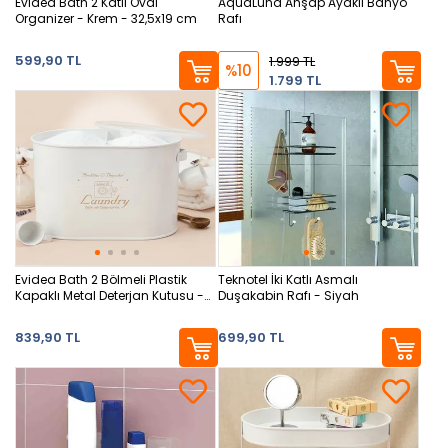
Evidea Bath 2 Katlı Oval
AquaLuna Ahşap Ayaklı Banyo
Organizer - Krem - 32,5x19 cm
Rafı
599,90 TL
1.999 TL
%10
1.799 TL
Evidea Bath 2 Bölmeli Plastik
Teknotel İki Katlı Asmalı
Kapaklı Metal Deterjan Kutusu -
Duşakabin Rafı - Siyah
Beyaz - 12 lt
839,90 TL
699,90 TL