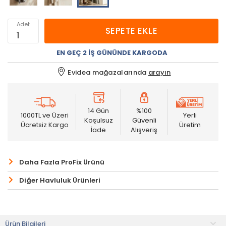
Adet
SEPETE EKLE
EN GEÇ 2 İŞ GÜNÜNDE KARGODA
Evidea mağazalarında
arayın
14 Gün
%100
1000TL ve Üzeri
Yerli
Koşulsuz
Güvenli
Ücretsiz Kargo
Üretim
İade
Alışveriş
Daha Fazla ProFix Ürünü
Diğer Havluluk Ürünleri
Ürün Bilgileri