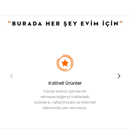
• Not:
Bu fiyat perakende satışlar için belirlenmiştir. Toplu alımlar
Evidea tarafından incelenecek ve uygun bulunmayan siparişler
iptal edilecektir.
• " Ürün görsellerinde ışık, ortam ve dijital düzenlemelere bağlı
olarak renk ve doku farklılıkları oluşabilir. "
Kaliteli Ürünler
Kendi evimiz için tercih
etmeyeceğimiz kalitedeki
ürünlere, raflarımızda ve internet
sitemizde yer vermeyiz.