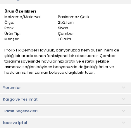
Ürün Özellikleri
Malzeme/Materyal:
Paslanmaz Çelik
Ölçü:
21x21 cm
Renk:
Siyah
Ürün Tipi:
Çember
Menşei:
TÜRKİYE
ProFix Fix Çember Havluluk, banyonuzda hem düzeni hem de
şıklığı bir arada sunan fonksiyonel bir aksesuardır. Çember
tasarımı sayesinde havlularınızı pratik ve estetik şekilde
asmanızı sağlar; böylece banyonuzda dağınıklığı önler ve
havlularınızı her zaman kolayca ulaşılabilir tutar.
Dayanıklı yapısı, günlük kullanımdaki nem ve rutubete karşı
Yorumlar
güvenilir performans gösterir. Şık ve sade tasarımı, modern
banyo dekorasyonlarıyla uyumlu bir görünüm sağlar. Kompakt
Kargo ve Teslimat
boyutu sayesinde alanınızı verimli kullanır ve hem küçük hem
geniş banyolarda rahatça konumlandırılabilir.
Taksit Seçenekleri
Kullanım ve Bakım Bilgileri
• Nemli bez ile temizlenebilir.
İade ve İptal