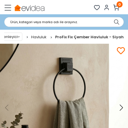
0
Ürün, kategori veya marka adı ile arayınız.
zenleyici
Havluluk
ProFix Fix Çember Havluluk - Siyah