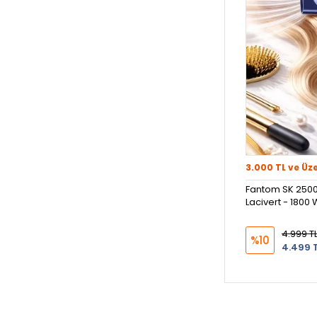
3.000 TL ve Üz
Fantom SK 2500
Lacivert - 1800 
4.999 T
%10
4.499 