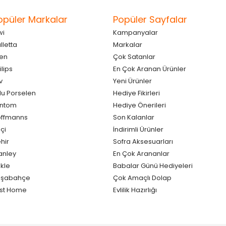
opüler Markalar
Popüler Sayfalar
wi
Kampanyalar
lletta
Markalar
en
Çok Satanlar
ilips
En Çok Aranan Ürünler
v
Yeni Ürünler
lu Porselen
Hediye Fikirleri
antom
Hediye Önerileri
ffmanns
Son Kalanlar
çi
İndirimli Ürünler
hir
Sofra Aksesuarları
anley
En Çok Arananlar
kle
Babalar Günü Hediyeleri
aşabahçe
Çok Amaçlı Dolap
st Home
Evlilik Hazırlığı