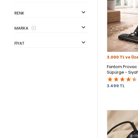
RENK
MARKA
(1)
FIYAT
3.000 TL ve Üz
Fantom Provac P
Süpürge - Siya
3.499 TL