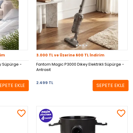
rim
3.000 TL ve Üzerine 600 TL İndirim
y Süpürge -
Fantom Magic P3000 Dikey Elektrikli Süpürge -
Antrasit
2.499 TL
EPETE EKLE
SEPETE EKLE