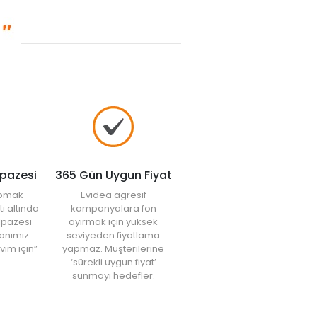
lpazesi
365 Gün Uygun Fiyat
yapmak
Evidea agresif
tı altında
kampanyalara fon
elpazesi
ayırmak için yüksek
anımız
seviyeden fiyatlama
vim için”
yapmaz. Müşterilerine
‘sürekli uygun fiyat’
sunmayı hedefler.