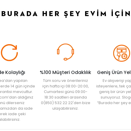
de Kolaylığı
%100 Müşteri Odaklılık
Geniş Ürün Ye
ea’dan yapılan
Tüm soru ve önerileriniz
Ev alışverişi 
şlerde 14 gün içinde
için hafta içi 08:00-20:00,
isteyenlere, tek ça
rantisi mevcuttur.
Cumartesi günü 09:00-
geniş bir ürün y
com’dan aldığınız
18:30 saatleri arasında
sunuyoruz. Slog
nü dilerseniz
0(850) 532 22 22'den bize
“Burada her şey e
amızdan da iade
ulaşabilirsiniz.
rek iade çeki
labilirsiniz.