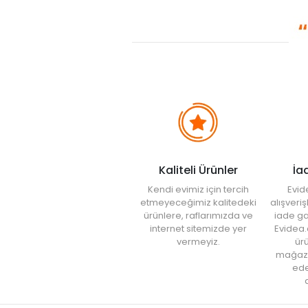
Kaliteli Ürünler
İa
Kendi evimiz için tercih
Evid
etmeyeceğimiz kalitedeki
alışveri
ürünlere, raflarımızda ve
iade ga
internet sitemizde yer
Evidea.
vermeyiz.
ürü
mağaz
ede
a