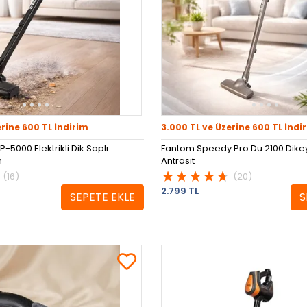
erine 600 TL İndirim
3.000 TL ve Üzerine 600 TL İndi
-5000 Elektrikli Dik Saplı
Fantom Speedy Pro Du 2100 Dike
h
Antrasit
(16)
(20)
2.799 TL
SEPETE EKLE
S