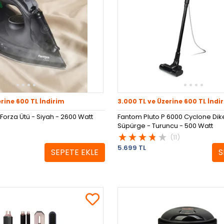
erine 600 TL İndirim
3.000 TL ve Üzerine 600 TL İndi
Forza Ütü - Siyah - 2600 Watt
Fantom Pluto P 6000 Cyclone Dikey
Süpürge - Turuncu - 500 Watt
(11)
5.699 TL
SEPETE EKLE
S