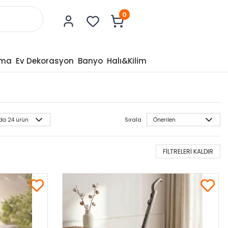
0
tma
Ev Dekorasyon
Banyo
Halı&Kilim
Sırala
FİLTRELERİ KALDIR