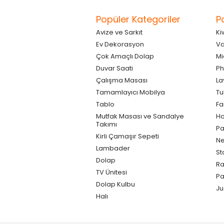
Popüler Kategoriler
P
Avize ve Sarkıt
Ki
Ev Dekorasyon
Va
Çok Amaçlı Dolap
Mi
Duvar Saati
Ph
Çalışma Masası
La
Tamamlayıcı Mobilya
Tu
Tablo
F
Mutfak Masası ve Sandalye
Ho
Takımı
Pa
Kirli Çamaşır Sepeti
Ne
Lambader
St
Dolap
Ra
TV Ünitesi
P
Dolap Kulbu
Ju
Halı