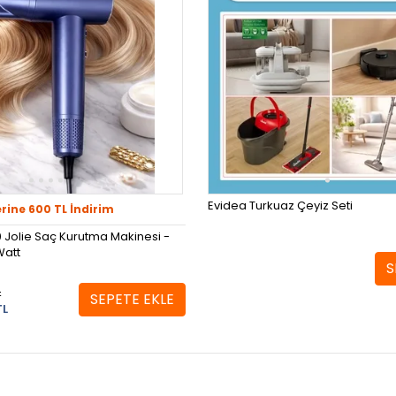
Evidea Turkuaz Çeyiz Seti
erine 600 TL İndirim
 Jolie Saç Kurutma Makinesi -
Watt
S
L
SEPETE EKLE
TL