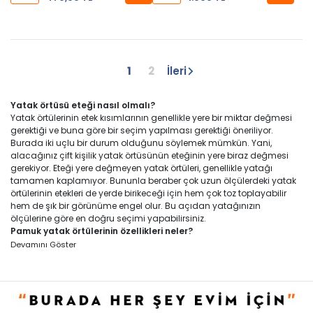
1
2
İleri
Yatak örtüsü eteği nasıl olmalı?
Yatak örtülerinin etek kısımlarının genellikle yere bir miktar değmesi
gerektiği ve buna göre bir seçim yapılması gerektiği öneriliyor.
Burada iki uçlu bir durum olduğunu söylemek mümkün. Yani,
alacağınız çift kişilik yatak örtüsünün eteğinin yere biraz değmesi
gerekiyor. Eteği yere değmeyen yatak örtüleri, genellikle yatağı
tamamen kaplamıyor. Bununla beraber çok uzun ölçülerdeki yatak
örtülerinin etekleri de yerde birikeceği için hem çok toz toplayabilir
hem de şık bir görünüme engel olur. Bu açıdan yatağınızın
ölçülerine göre en doğru seçimi yapabilirsiniz.
Pamuk yatak örtülerinin özellikleri neler?
Genellikle pamuk yatak örtüleri, diğer emsallerinden daha dayanıklı
Devamını Göster
olması ile öne çıkıyor. Hatta yıkama talimatlarına uygun bir şekilde
kullanılan pamuklu yatak örtüleri 10 yılı aşkın süre boyunca dahi
rahatça kullanılabiliyor. Ayrıca pamuk kumaşlar hafif ve gevşek
şekilde dokunduğu için nemi iyice emer ve yazın serin, kışın sıcak
tutmayı başarabilir. Ayrıca ciltte alerjik reaksiyona neden olmaması