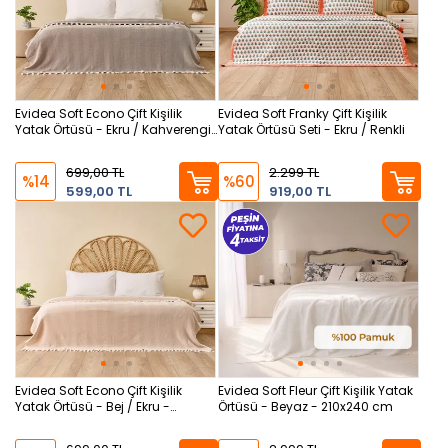
Evidea Soft Econo Çift Kişilik
Evidea Soft Franky Çift Kişilik
Yatak Örtüsü - Ekru / Kahverengi
Yatak Örtüsü Seti - Ekru / Renkli
- 200x220 cm
699,00 TL
2.299 TL
%14
%60
599,00 TL
919,00 TL
Evidea Soft Econo Çift Kişilik
Evidea Soft Fleur Çift Kişilik Yatak
Yatak Örtüsü - Bej / Ekru -
Örtüsü - Beyaz - 210x240 cm
200x220 cm