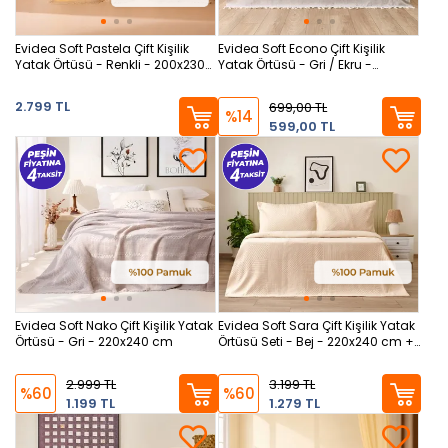
Evidea Soft Pastela Çift Kişilik
Evidea Soft Econo Çift Kişilik
Yatak Örtüsü - Renkli - 200x230
Yatak Örtüsü - Gri / Ekru -
cm
200x220 cm
2.799 TL
699,00 TL
%14
599,00 TL
Evidea Soft Nako Çift Kişilik Yatak
Evidea Soft Sara Çift Kişilik Yatak
Örtüsü - Gri - 220x240 cm
Örtüsü Seti - Bej - 220x240 cm +
50x70 cm
2.999 TL
3.199 TL
%60
%60
1.199 TL
1.279 TL