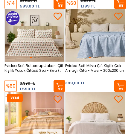
699,00 TL
2.999 TL
%14
%60
599,00 TL
1.199 TL
Evidea Soft Buttercup Jakarlı Çift
Evidea Soft Milva Çift Kişilik Çok
Kişilik Yatak Örtüsü Seti - Ekru /
Amaçlı Örtü - Mavi - 200x230 cm
Renkli
399,00 TL
3.999 TL
%60
1.599 TL
YENİ