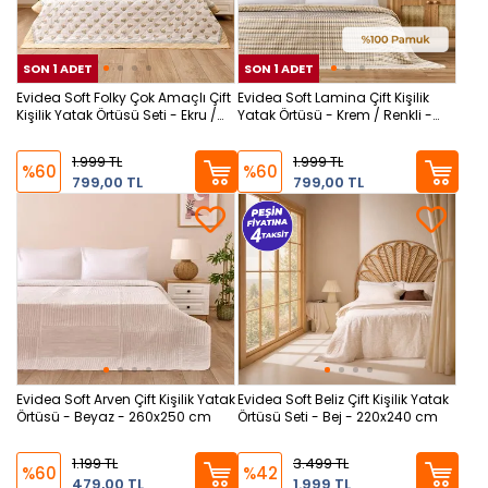
SON 1 ADET
SON 1 ADET
SON 1 ADET
SON
SON
Evidea Soft Folky Çok Amaçlı Çift
Evidea Soft Lamina Çift Kişilik
Kişilik Yatak Örtüsü Seti - Ekru /
Yatak Örtüsü - Krem / Renkli -
Sarı
220x240 cm
1.999 TL
1.999 TL
%60
%60
799,00 TL
799,00 TL
Evidea Soft Arven Çift Kişilik Yatak
Evidea Soft Beliz Çift Kişilik Yatak
Örtüsü - Beyaz - 260x250 cm
Örtüsü Seti - Bej - 220x240 cm
1.199 TL
3.499 TL
%60
%42
479,00 TL
1.999 TL