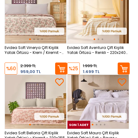
Evidea Soft Vinerya Çift Kişilik
Evidea Soft Aventura Çift Kişilik
Yatak Örtüsü - Krem / Kiremit -
Yatak Örtüsü - Renkli - 220x240
220x255 cm
cm
2.399 TL
1.999 TL
%60
%25
959,00 TL
1.499 TL
SON 1 ADET
SON
Evidea Soft Belloria Çift Kişilik
Evidea Soft Mauro Çift Kişilik
Yatak Örtüsü - Kiremit - 220x255
Yatak Örtüsü Seti - Beyaz -