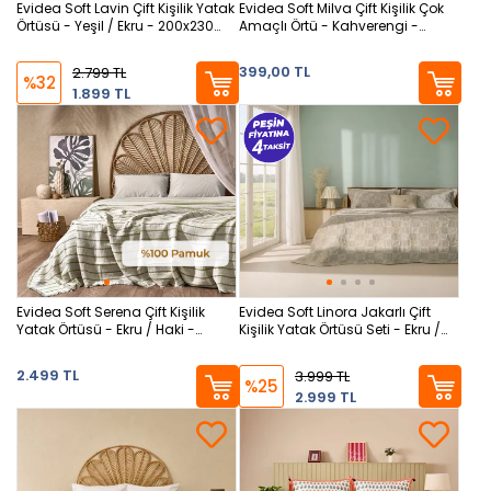
Evidea Soft Lavin Çift Kişilik Yatak
Evidea Soft Milva Çift Kişilik Çok
Örtüsü - Yeşil / Ekru - 200x230
Amaçlı Örtü - Kahverengi -
cm
200x230 cm
399,00 TL
2.799 TL
%32
1.899 TL
Evidea Soft Serena Çift Kişilik
Evidea Soft Linora Jakarlı Çift
Yatak Örtüsü - Ekru / Haki -
Kişilik Yatak Örtüsü Seti - Ekru /
230x250 cm
Renkli
2.499 TL
3.999 TL
%25
2.999 TL