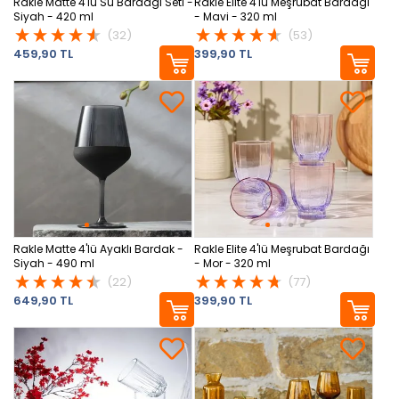
Rakle Matte 4'lü Su Bardağı Seti -
Rakle Elite 4'lü Meşrubat Bardağı
Siyah - 420 ml
- Mavi - 320 ml
(32)
(53)
459,90 TL
399,90 TL
Rakle Matte 4'lü Ayaklı Bardak -
Rakle Elite 4'lü Meşrubat Bardağı
Siyah - 490 ml
- Mor - 320 ml
(22)
(77)
649,90 TL
399,90 TL