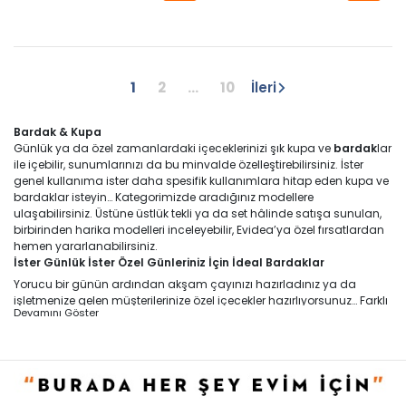
1
2
...
10
İleri
Bardak & Kupa
Günlük ya da özel zamanlardaki içeceklerinizi şık kupa ve
bardak
lar
ile içebilir, sunumlarınızı da bu minvalde özelleştirebilirsiniz. İster
genel kullanıma ister daha spesifik kullanımlara hitap eden kupa ve
bardaklar isteyin… Kategorimizde aradığınız modellere
ulaşabilirsiniz. Üstüne üstlük tekli ya da set hâlinde satışa sunulan,
birbirinden harika modelleri inceleyebilir, Evidea’ya özel fırsatlardan
hemen yararlanabilirsiniz.
İster Günlük İster Özel Günleriniz İçin İdeal Bardaklar
Yorucu bir günün ardından akşam çayınızı hazırladınız ya da
işletmenize gelen müşterilerinize özel içecekler hazırlıyorsunuz… Farklı
Devamını Göster
pek çok senaryo için ideal bardak çeşitlerine ulaşmanız çocuk
oyuncağı. Ağız kısmındaki genişliği itibarıyla yalnız su değil, farklı
meşrubatların sunumunda da tercih edilen
meşrubat bardağı
modelleri bunlardan biri. Cam formundaki yapısı ile içindeki
içecekleri gösterebilen şeffaf modeller hemen her evin, ilgili
işletmelerin raflarında bulunabiliyor. Örneğin, bu grupta
3’lü bardak