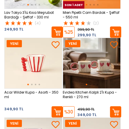
SON 1 ADET
SON
Lav Tokyo 3'lü Kısa Meşrubat
Mien Pipetli Cam Bardak - Şeffaf
Bardağı - Şeffaf - 330 ml
- 550 ml
(4)
(2)
249,90 TL
399,90 TL
%25
299,90 TL
YENİ
YENİ
Acar Wilder Kupa - Asorti - 350
Evidea Kitchen Kalpli 2'li Kupa -
ml
Renkli - 270 ml
349,90 TL
499,90 TL
%30
349,00 TL
YENİ
YENİ