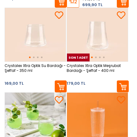
%12
699,90 TL
SON 1 ADET
SON
Crystalex Xtra Optik Su Bardağı -
Crystalex Xtra Optik Meşrubat
Şeffaf - 350 ml
Bardağı - Şeffaf - 400 ml
169,00 TL
179,00 TL