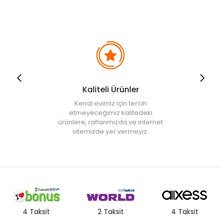
seti
çeşitleri harika bir seçim olabilir. Camdan imal edilen ve ağız
genişliği sayesinde kolaylık sağlayan bu ürünler, bardak rafınızda
bir takım oluşturmayı isterseniz yanınızda. Desensiz ve sade
modellerin yanı sıra modern ve otantik etkiler görebileceğiniz
meşrubat bardakları
da var. Geometrik çizgilere sahip ya da
meyvelerin oldukça canlı görselleri ile süslenmiş modeller tasarım
noktasındaki çeşitliliği artırıyor. Kahve tutkunları için de bu grupta
şahane seçenekler mevcut. Güne dinç başlamak, çabuk ayılmak ya
da molalar için
espresso bardağı
modellerini inceleyebilirsiniz.
Bunlar da camlı ya da farklı tür kaplamalar ile donatılmış pek çok
Kaliteli Ürünler
seçenek sunuyor. İster kulplu ister çift camlı modellerini tercih
edebileceğiniz espresso bardakları, günün her öğünü hazırladığınız
Kendi evimiz için tercih
enfes kahvelerinizi layıkıyla servis etmenizi sağlıyor.
etmeyeceğimiz kalitedeki
Kupa Bardaklar Olmadan Olmaz Diyenlere
ürünlere, raflarımızda ve internet
sitemizde yer vermeyiz.
Kupa bardak modelleri
çaylardan kahvelere kadar özellikle sıcak
içecek kültürünün sunum alanında çokça öne çıkıyor. İster hoş bir
semtin gözde ve butik kafeteryasını işletin ister evinizin bardak rafını
zenginleştirmek…
Kupa bardak
modelleri arasında da sahip
olabileceğiniz pek çok tasarım, seçenek bulunuyor. Örneğin,
seramikten imal edilen
kupalar
kendine has görünümü ve tutuş hissi
ile muadillerinden ayrılabiliyor. Kırmızı, yeşil, beyaz, siyah, mavi gibi
pek çok rengin hoş tonları ile süslenen seramik kupalar ile bitki
çayınızı, kahvenizi, ıhlamurunuzu servis edebilir, soğuk kış aylarında
4 Taksit
2 Taksit
4 Taksit
da içinizi ısıtabilirsiniz. Modern trendleri takip etmek isteyenler için de
renkli ve yazılı kupalar oldukça hoş seçenekler sunuyor. Yenilikçi ve