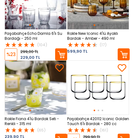
Paşabahçe Echo Damla 6'lı Su
Rakle New Iconic 4'lü Ayaklı
Bardağı - 250 ml
Bardak - Amber - 490 ml
(104)
(17)
599,90 TL
299,00 TL
%23
229,00 TL
Rakle Fiona 4'lü Bardak Seti -
Paşabahçe 420112 Iconic Golden
Renkli - 315 ml
Touch 6'lı Bardak - 280 cc
(65)
(161)
239,90 TL
799,90 TL