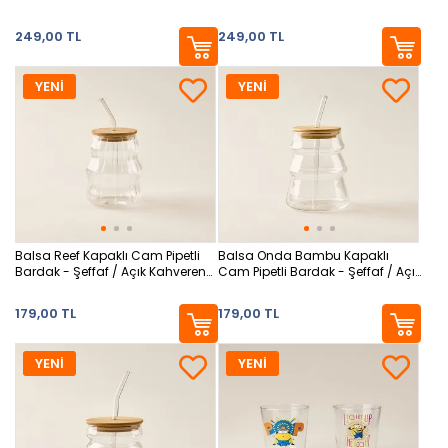
249,00 TL
249,00 TL
YENİ
YENİ
Balsa Reef Kapaklı Cam Pipetli
Balsa Onda Bambu Kapaklı
Bardak - Şeffaf / Açık Kahverengi
Cam Pipetli Bardak - Şeffaf / Açık
- 450 ml
Kahverengi - 450 ml
179,00 TL
179,00 TL
YENİ
YENİ