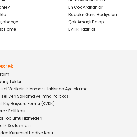
anley
En Çok Arananlar
kle
Babalar Günü Hediyeleri
aşabahçe
Çok Amaçlı Dolap
st Home
Evlilik Hazırlığı
estek
rdım
pariş Takibi
şisel Verilerin İşlenmesi Hakkında Aydınlatma
şisel Veri Saklama ve İmha Politikası
gili Kişi Başvuru Formu (KVKK)
rez Politikası
lgi Toplumu Hizmetleri
elik Sözleşmesi
idea Kurumsal Hediye Kartı