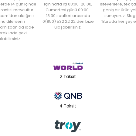
şlerde 14 gün içinde
için hafta içi 08:00-20:00,
isteyenlere, tek ça
rantisi mevcuttur.
Cumartesi günü 09:00-
geniş bir ürün y
com’dan aldığınız
18:30 saatleri arasında
sunuyoruz. Slog
nü dilerseniz
0(850) 532 22 22'den bize
“Burada her şey e
amızdan da iade
ulaşabilirsiniz.
rek iade çeki
labilirsiniz.
2 Taksit
4 Taksit