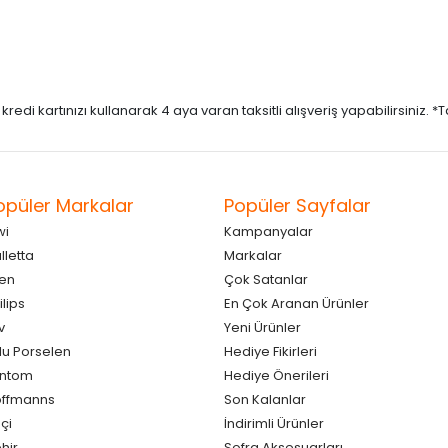
di kartınızı kullanarak 4 aya varan taksitli alışveriş yapabilirsiniz. *Taks
opüler Markalar
Popüler Sayfalar
wi
Kampanyalar
lletta
Markalar
en
Çok Satanlar
ilips
En Çok Aranan Ürünler
v
Yeni Ürünler
lu Porselen
Hediye Fikirleri
antom
Hediye Önerileri
ffmanns
Son Kalanlar
çi
İndirimli Ürünler
hir
Sofra Aksesuarları