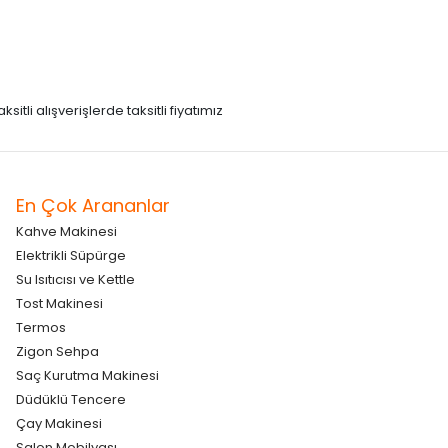
itli alışverişlerde taksitli fiyatımız
En Çok Arananlar
Kahve Makinesi
Elektrikli Süpürge
Su Isıtıcısı ve Kettle
Tost Makinesi
Termos
Zigon Sehpa
Saç Kurutma Makinesi
Düdüklü Tencere
Çay Makinesi
Salon Mobilyası