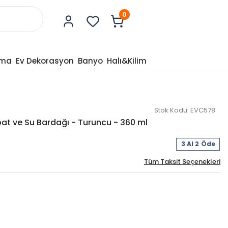
0
tma
Ev Dekorasyon
Banyo
Halı&Kilim
Stok Kodu:
EVC578
bat ve Su Bardağı - Turuncu - 360 ml
3 Al 2 Öde
Tüm Taksit Seçenekleri