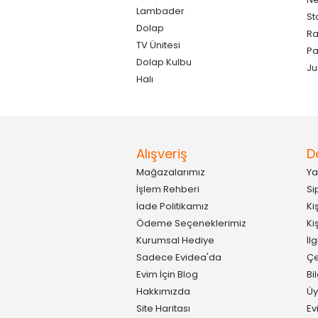
Lambader
St
Dolap
Ra
TV Ünitesi
P
Dolap Kulbu
Ju
Halı
Alışveriş
D
Mağazalarımız
Ya
İşlem Rehberi
Si
İade Politikamız
Ki
Ödeme Seçeneklerimiz
Ki
Kurumsal Hediye
İl
Sadece Evidea'da
Çe
Evim İçin Blog
Bi
Hakkımızda
Üy
Site Haritası
Ev