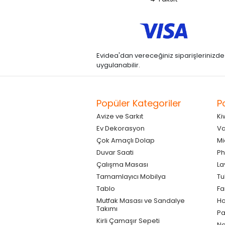
Evidea'dan vereceğiniz siparişlerinizde kre
uygulanabilir.
Popüler Kategoriler
P
Avize ve Sarkıt
Ki
Ev Dekorasyon
Va
Çok Amaçlı Dolap
Mi
Duvar Saati
Ph
Çalışma Masası
La
Tamamlayıcı Mobilya
Tu
Tablo
F
Mutfak Masası ve Sandalye
Ho
Takımı
Pa
Kirli Çamaşır Sepeti
Ne