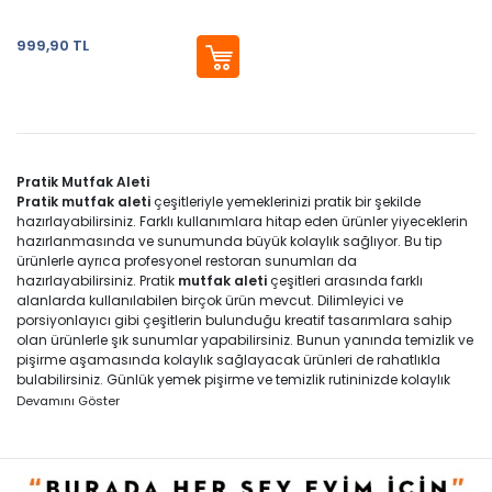
999,90 TL
Pratik Mutfak Aleti
Pratik mutfak aleti
çeşitleriyle yemeklerinizi pratik bir şekilde
hazırlayabilirsiniz. Farklı kullanımlara hitap eden ürünler yiyeceklerin
hazırlanmasında ve sunumunda büyük kolaylık sağlıyor. Bu tip
ürünlerle ayrıca profesyonel restoran sunumları da
hazırlayabilirsiniz. Pratik
mutfak aleti
çeşitleri arasında farklı
alanlarda kullanılabilen birçok ürün mevcut. Dilimleyici ve
porsiyonlayıcı gibi çeşitlerin bulunduğu kreatif tasarımlara sahip
olan ürünlerle şık sunumlar yapabilirsiniz. Bunun yanında temizlik ve
pişirme aşamasında kolaylık sağlayacak ürünleri de rahatlıkla
bulabilirsiniz. Günlük yemek pişirme ve temizlik rutininizde kolaylık
sağlayacak ürünler Evidea’da sizi bekliyor. Birbirinden şık ve renkli
Devamını Göster
seçeneklerin yer aldığı mutfak ürünlerine web sitemizden
ulaşabilirsiniz.
Pratik Mutfak Aletleriyle Yemeklerinizi Kolaylıkla Hazırlayın
Yemek pişirme esnasında bazı işlemler fazla zaman kaybetmenize