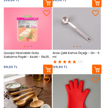
239,90 TL
89,00 TL
Qooqla Yıkanabilir Gıda
Arow Çelik Kahve Ölçeği - Gri - 5
Saklama Poşeti - Asorti - 19x25
ml
cm
(2)
99,00 TL
129,90 TL