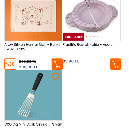
SON 1 ADET
SON
Arow Silikon Hamur Matı - Renkli
Plastlife Ravioli Kalıbı - Asorti
- 40x30 cm
39,90 TL
299,90 TL
%30
209,90 TL
OXO Gg Mini Balık Çevirici - Siyah