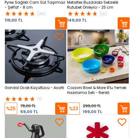
Pyrex Sağlıklı Cam Süt Taşırmaz
Metaltex Buzdolabı Sebzelik
- Şeffaf - 8 cm
Rutubet Önleyici - 25 cm
(25)
(12)
119,00 TL
149,00 TL
Gondol Ocak Küçültücü - Asorti
Cozzoni Bowl & More 9'lu Yemek
Hazırlama Seti - Renkli
(1)
79,00 TL
299,00 TL
%25
%33
59,00 TL
199,00 TL