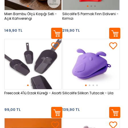
Mien Bambu Ölçü Kaşığı Seti -
Silicolife 5 Parmak Fırın Eldiveni -
Açık Kahverengi
Kırmızı
149,90 TL
219,90 TL
Freecook 4'lü Erzak Küreği - Asorti
Silicolife Silikon Tutacak - Lila
99,00 TL
139,90 TL