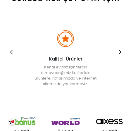
sebep olabilir. Konuklarınıza veya ailenize hazırladığınız yiyecekleri
çeşitli ürünlerle pratik bir şekilde hazırlayabilirsiniz. Bu tip işlemler için
tasarlanan
ilginç pratik mutfak ürünleri
kullanım alanlarına göre
çeşitleniyor. Kek dilimleyici kalıp, yumurta süzgeci ve ölçü kaşığı gibi
ürünleri sunumlarınızda kullanabilirsiniz. Kek ve pasta dilimleme
kalıbı çeşitleri yiyeceklerin eşit bir şekilde dilimlenmesini sağlar.
Kolaylıkla açılabilen kelepçeli tasarımı ile kek ve pasta gibi
yiyeceklerinizi kusursuz bir şekilde sunabilirsiniz.
Yumurta süzgeci
ni
ise kahvaltı hazırlarken zaman kazanmak için değerlendirebilirsiniz.
Yumurta sarısının pratik bir şekilde ayrılmasını sağlayan ürünle farklı
omletler hazırlayabilirsiniz. Birçok alanda tercih edebileceğiniz
ölçü
Kaliteli Ürünler
kaşığı
çeşitleri ise kullanışlı oluşu ve tasarımlarıyla kullanıcıların
beğenisini topluyor. Farklı tasarım ve renklerle bulabileceğiniz ürünü
Kendi evimiz için tercih
mutfak dekorasyonunuza göre tercih edebilirsiniz. Ölçü kaşığı
etmeyeceğimiz kalitedeki
çeşitlerini pişirme ve sunum aşamalarında rahatlıkla
ürünlere, raflarımızda ve internet
kullanabilirsiniz.
sitemizde yer vermeyiz.
Profesyonel İçecek Sunumları İçin Tercih Edebileceğiniz Ürünler
Misafirlerinize estetik içecek sunumları hazırlayabileceğiniz mutfak
gereçleriyle profesyonel sunumlara imza atabilirsiniz. Özellikle kahve
çeşitlerini estetik bir biçimde sunabileceğiniz ürünlerle barista
profesyonelliğinde içecekler hazırlayabilirsiniz. Web sitemizde sıcak
içeceklerin farklı bir biçimde hazırlanmasını sağlayan birçok ürün
yer alıyor. Bu tip ürünler arasında yer alan
kahve köpürtücüsü
çeşitleriyle dünya kahveleri evinizde. Bu tip ürünler kahve için