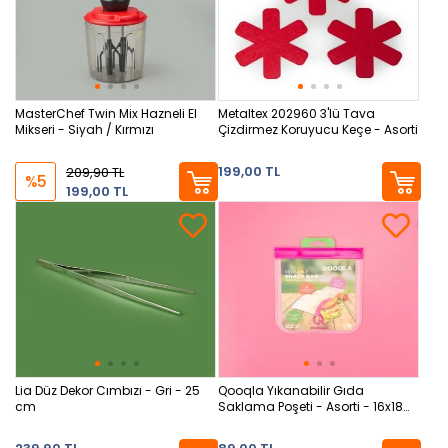
MasterChef Twin Mix Hazneli El
Metaltex 202960 3'lü Tava
Mikseri - Siyah / Kırmızı
Çizdirmez Koruyucu Keçe - Asorti
199,00 TL
209,90 TL
%5
199,00 TL
Lia Düz Dekor Cımbızı - Gri - 25
Qooqla Yıkanabilir Gıda
cm
Saklama Poşeti - Asorti - 16x18
cm