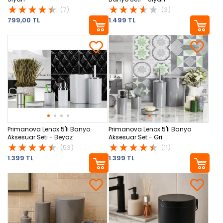
(7)
(3)
799,00 TL
1.499 TL
Primanova Lenox 5'li Banyo
Primanova Lenox 5'li Banyo
Aksesuar Seti - Beyaz
Aksesuar Set - Gri
(53)
(11)
1.399 TL
1.399 TL