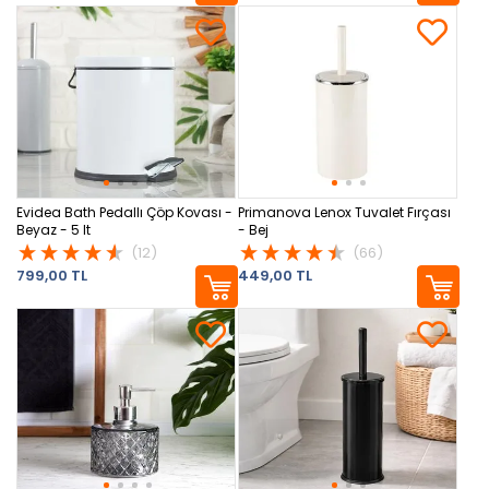
Evidea Bath Pedallı Çöp Kovası -
Primanova Lenox Tuvalet Fırçası
Beyaz - 5 lt
- Bej
(12)
(66)
799,00 TL
449,00 TL