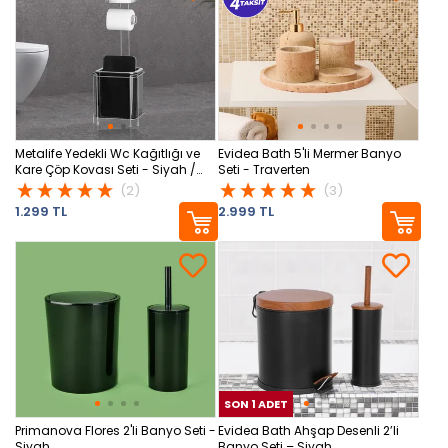
Metalife Yedekli Wc Kağıtlığı ve
Evidea Bath 5'li Mermer Banyo
Kare Çöp Kovası Seti - Siyah /
Seti - Traverten
Krom
(2)
(3)
1.299 TL
2.999 TL
SON 1 ADET
SON
Primanova Flores 2'li Banyo Seti -
Evidea Bath Ahşap Desenli 2’li
Siyah
Banyo Seti – Siyah