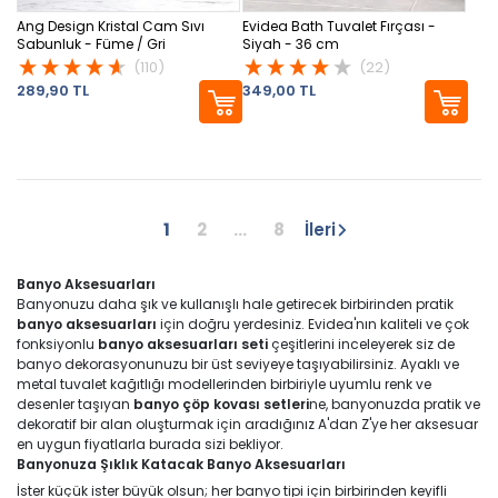
Ang Design Kristal Cam Sıvı
Evidea Bath Tuvalet Fırçası -
Sabunluk - Füme / Gri
Siyah - 36 cm
(110)
(22)
289,90 TL
349,00 TL
1
2
...
8
İleri
Banyo Aksesuarları
Banyonuzu daha şık ve kullanışlı hale getirecek birbirinden pratik
banyo aksesuarları
için doğru yerdesiniz. Evidea'nın kaliteli ve çok
fonksiyonlu
banyo aksesuarları seti
çeşitlerini inceleyerek siz de
banyo dekorasyonunuzu bir üst seviyeye taşıyabilirsiniz. Ayaklı ve
metal tuvalet kağıtlığı modellerinden birbiriyle uyumlu renk ve
desenler taşıyan
banyo çöp kovası setleri
ne, banyonuzda pratik ve
dekoratif bir alan oluşturmak için aradığınız A'dan Z'ye her aksesuar
en uygun fiyatlarla burada sizi bekliyor.
Banyonuza Şıklık Katacak Banyo Aksesuarları
İster küçük ister büyük olsun; her banyo tipi için birbirinden keyifli