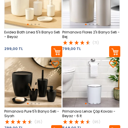
Evidea Bath Linea 5'li Banyo Seti
Primanova Flores 2'li Banyo Seti -
- Beyaz
Bej
(71)
299,00 TL
799,00 TL
Primanova Pure 5'li Banyo Seti -
Primanova Lenox Çöp Kovası -
Siyah
Beyaz - 6 lt
(35)
(95)
799,00 TL
549,00 TL