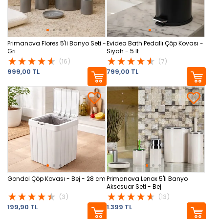
Primanova Flores 5'li Banyo Seti -
Evidea Bath Pedallı Çöp Kovası -
Gri
Siyah - 5 lt
(16)
(7)
999,00 TL
799,00 TL
Gondol Çöp Kovası - Bej - 28 cm
Primanova Lenox 5'li Banyo
Aksesuar Seti - Bej
(3)
(13)
199,90 TL
1.399 TL