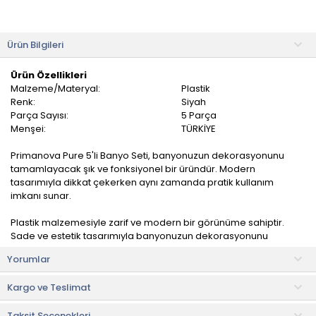
Ürün Bilgileri
Ürün Özellikleri
Malzeme/Materyal:
Plastik
Renk:
Siyah
Parça Sayısı:
5 Parça
Menşei:
TÜRKİYE
Primanova Pure 5'li Banyo Seti, banyonuzun dekorasyonunu
tamamlayacak şık ve fonksiyonel bir üründür. Modern
tasarımıyla dikkat çekerken aynı zamanda pratik kullanım
imkanı sunar.
Plastik malzemesiyle zarif ve modern bir görünüme sahiptir.
Sade ve estetik tasarımıyla banyonuzun dekorasyonunu
tamamlayarak şıklık katmaktadır.
Yorumlar
Ürün İçeriği
Kargo ve Teslimat
• Çöp kovası: 28x22x26,5 cm
• Tuvalet fırçası: 32x11x21 cm
Taksit Seçenekleri