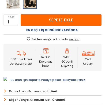
Adet
SEPETE EKLE
EN GEÇ 2 İŞ GÜNÜNDE KARGODA
Evidea mağazalarında
arayın
14 Gün
%100
1000TL ve Üzeri
Yerli
Koşulsuz
Güvenli
Ücretsiz Kargo
Üretim
İade
Alışveriş
Bu ürün için sepette hediye paketi ekleyebilirsiniz.
Daha Fazla Primanova Ürünü
Diğer Banyo Aksesuar Seti Ürünleri