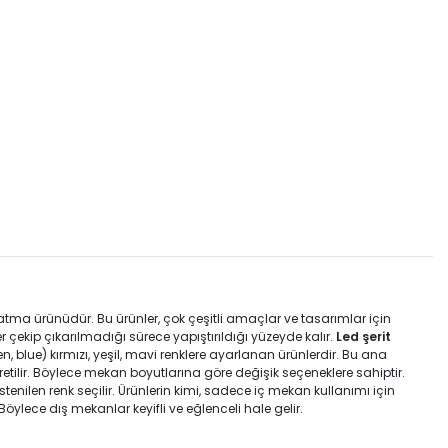
ma ürünüdür. Bu ürünler, çok çeşitli amaçlar ve tasarımlar için
nler çekip çıkarılmadığı sürece yapıştırıldığı yüzeyde kalır.
Led şerit
n, blue) kırmızı, yeşil, mavi renklere ayarlanan ürünlerdir. Bu ana
 üretilir. Böylece mekan boyutlarına göre değişik seçeneklere sahiptir.
nilen renk seçilir. Ürünlerin kimi, sadece iç mekan kullanımı için
z. Böylece dış mekanlar keyifli ve eğlenceli hale gelir.