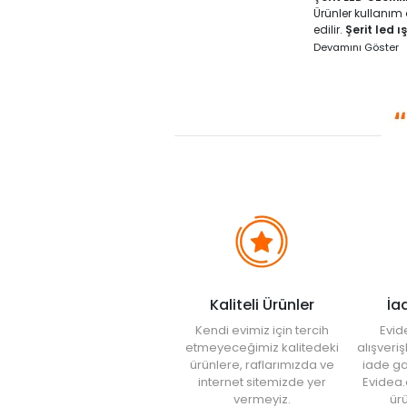
Ürünler kullanım 
edilir.
Şerit led ış
kullanıma hazırdır
Devamını Göster
içerisindeki adap
renkler oluşturula
seçeneği bulunur
kullanılır.
Şerit LED Modell
Yapışkanlı şerit
5 metre şerit le
ile oluşturulmak 
istenirse de farkl
gibi hortum şekli
tarz sensörlü ürü
Şerit LED Fiyatla
Şerit led fiyatla
Kaliteli Ürünler
İa
durumlar ürünlerin
bağlantı teknoloj
Kendi evimiz için tercih
Evid
edilir.
Silikon şer
etmeyeceğimiz kalitedeki
alışveri
kullanabileceğini
ürünlere, raflarımızda ve
iade ga
alışveriş yapabili
internet sitemizde yer
Evidea.
vermeyiz.
ürü