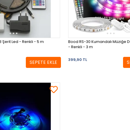
Şerit Led - Renkli - 5 m
Bood RS-30 Kumandalı Müziğe Duy
- Renkli - 3 m
399,90 TL
SEPETE EKLE
S