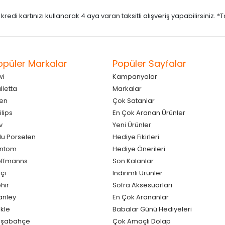
di kartınızı kullanarak 4 aya varan taksitli alışveriş yapabilirsiniz. *Taks
opüler Markalar
Popüler Sayfalar
wi
Kampanyalar
lletta
Markalar
en
Çok Satanlar
ilips
En Çok Aranan Ürünler
v
Yeni Ürünler
lu Porselen
Hediye Fikirleri
antom
Hediye Önerileri
ffmanns
Son Kalanlar
çi
İndirimli Ürünler
hir
Sofra Aksesuarları
anley
En Çok Arananlar
kle
Babalar Günü Hediyeleri
aşabahçe
Çok Amaçlı Dolap