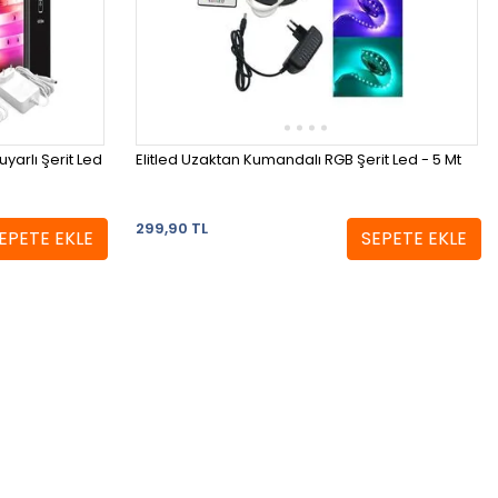
arlı Şerit Led
Elitled Uzaktan Kumandalı RGB Şerit Led - 5 Mt
299,90 TL
EPETE EKLE
SEPETE EKLE