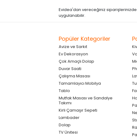
Evidea'dan vereceğiniz siparişlerinizde kre
uygulanabilir.
Popüler Kategoriler
P
Avize ve Sarkıt
Ki
Ev Dekorasyon
Va
Çok Amaçlı Dolap
Mi
Duvar Saati
Ph
Çalışma Masası
La
Tamamlayıcı Mobilya
Tu
Tablo
F
Mutfak Masası ve Sandalye
Ho
Takımı
Pa
Kirli Çamaşır Sepeti
Ne
Lambader
St
Dolap
Ra
TV Ünitesi
P