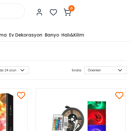
0
tma
Ev Dekorasyon
Banyo
Halı&Kilim
Sırala