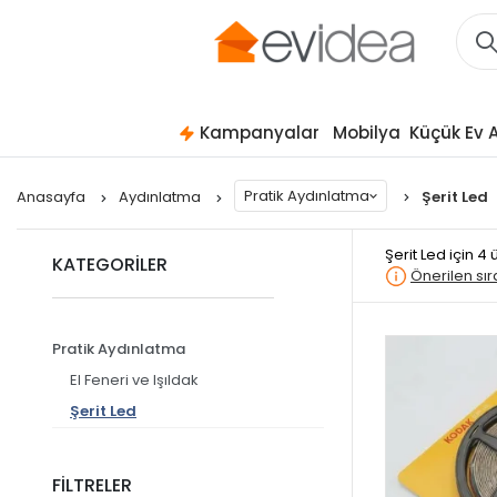
Kampanyalar
Mobilya
Küçük Ev A
Pratik Aydınlatma
Anasayfa
Aydınlatma
Şerit Led
Şerit Led
için 4
KATEGORİLER
Önerilen sı
Pratik Aydınlatma
El Feneri ve Işıldak
Şerit Led
FİLTRELER