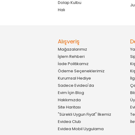
Dolap Kulbu
Ju
Halı
Alışveriş
D
Mağazalarımız
Ya
İşlem Rehberi
Si
İade Politikamız
Ki
Ödeme Seçeneklerimiz
Ki
Kurumsal Hediye
İl
Sadece Evidea'da
Çe
Evim İçin Blog
Bi
Hakkımızda
Üy
Site Haritası
Ev
"Sürekli Uygun Fiyat" İlkemiz
Te
Evidea Club
İl
Evidea Mobil Uygulama