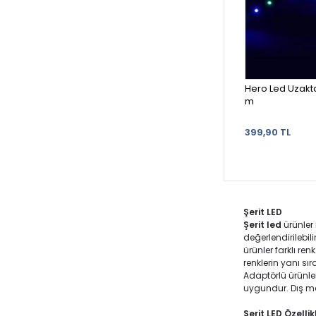
Hero Led Uzakta
m
399,90 TL
Şerit LED
Şerit led
ürünler
değerlendirilebili
ürünler farklı ren
renklerin yanı sı
Adaptörlü ürünler
uygundur. Dış me
Şerit LED Özellik