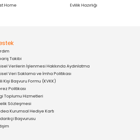
st Home
Evlilik Hazırlığı
estek
rdım
pariş Takibi
şisel Verilerin İşlenmesi Hakkında Aydınlatma
şisel Veri Saklama ve İmha Politikası
gili Kişi Başvuru Formu (KVKK)
rez Politikası
lgi Toplumu Hizmetleri
elik Sözleşmesi
idea Kurumsal Hediye Kartı
darikçi Başvurusu
etişim