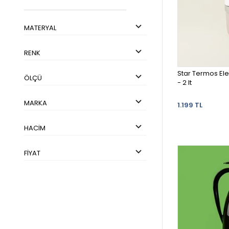
MATERYAL
RENK
Star Termos El
ÖLÇÜ
- 2 lt
MARKA
1.199 TL
HACIM
FIYAT