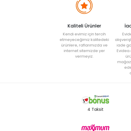
Kaliteli Ürünler
İa
Kendi evimiz için tercih
Evid
etmeyeceğimiz kalitedeki
alışveri
ürünlere, raflarımızda ve
iade ga
internet sitemizde yer
Evidea.
vermeyiz.
ürü
mağaz
ede
a
4 Taksit