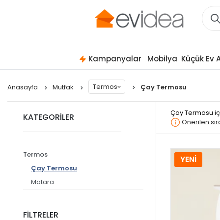
Kampanyalar
Mobilya
Küçük Ev A
Termos
Anasayfa
Mutfak
Çay Termosu
Çay Termosu
i
KATEGORİLER
Önerilen sı
Termos
YENİ
Çay Termosu
Matara
FİLTRELER