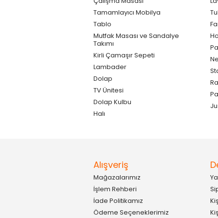
Çalışma Masası
La
Tamamlayıcı Mobilya
Tu
Tablo
F
Mutfak Masası ve Sandalye
Ho
Takımı
Pa
Kirli Çamaşır Sepeti
Ne
Lambader
St
Dolap
Ra
TV Ünitesi
P
Dolap Kulbu
Ju
Halı
Alışveriş
D
Mağazalarımız
Ya
İşlem Rehberi
Si
İade Politikamız
Ki
Ödeme Seçeneklerimiz
Ki