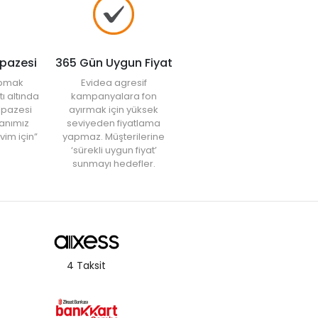
lpazesi
365 Gün Uygun Fiyat
yapmak
Evidea agresif
tı altında
kampanyalara fon
elpazesi
ayırmak için yüksek
anımız
seviyeden fiyatlama
vim için”
yapmaz. Müşterilerine
‘sürekli uygun fiyat’
sunmayı hedefler.
4 Taksit