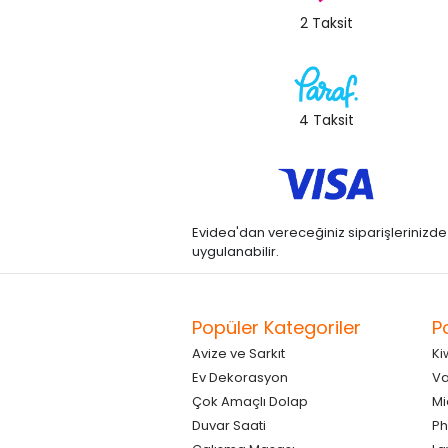
2 Taksit
4 Taksit
Evidea'dan vereceğiniz siparişlerinizde kre
uygulanabilir.
Popüler Kategoriler
P
Avize ve Sarkıt
Ki
Ev Dekorasyon
Va
Çok Amaçlı Dolap
Mi
Duvar Saati
Ph