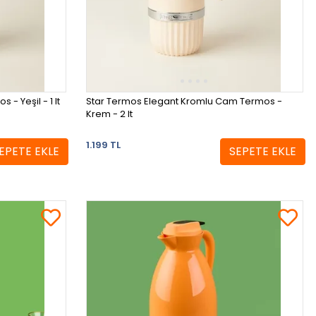
 Yeşil - 1 lt
Star Termos Elegant Kromlu Cam Termos -
Krem - 2 lt
1.199 TL
EPETE EKLE
SEPETE EKLE