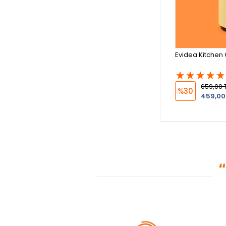
Evidea Kitchen C
659,00 
%30
459,00