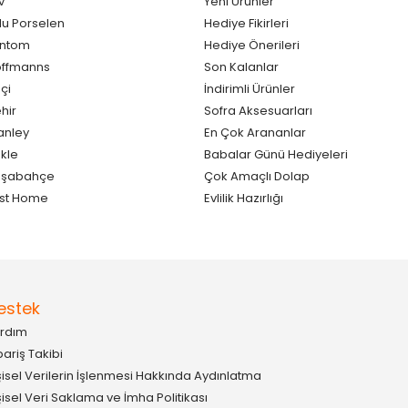
v
Yeni Ürünler
lu Porselen
Hediye Fikirleri
antom
Hediye Önerileri
ffmanns
Son Kalanlar
çi
İndirimli Ürünler
hir
Sofra Aksesuarları
anley
En Çok Arananlar
kle
Babalar Günü Hediyeleri
aşabahçe
Çok Amaçlı Dolap
st Home
Evlilik Hazırlığı
estek
rdım
pariş Takibi
şisel Verilerin İşlenmesi Hakkında Aydınlatma
şisel Veri Saklama ve İmha Politikası