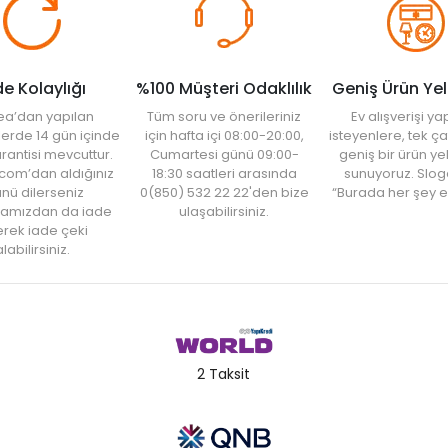
de Kolaylığı
%100 Müşteri Odaklılık
Geniş Ürün Ye
ea’dan yapılan
Tüm soru ve önerileriniz
Ev alışverişi 
şlerde 14 gün içinde
için hafta içi 08:00-20:00,
isteyenlere, tek ça
rantisi mevcuttur.
Cumartesi günü 09:00-
geniş bir ürün y
com’dan aldığınız
18:30 saatleri arasında
sunuyoruz. Slog
nü dilerseniz
0(850) 532 22 22'den bize
“Burada her şey e
amızdan da iade
ulaşabilirsiniz.
rek iade çeki
labilirsiniz.
2 Taksit