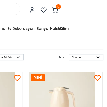
0
tma
Ev Dekorasyon
Banyo
Halı&Kilim
Sırala
YENİ