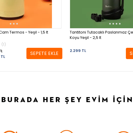
am Termos - Yeşil - 1,5 lt
Tantitoni Tutacaklı Paslanmaz Çe
Koyu Yeşil - 2,5 lt
(1)
2.299 TL
TL
SEPETE EKLE
S
 TL