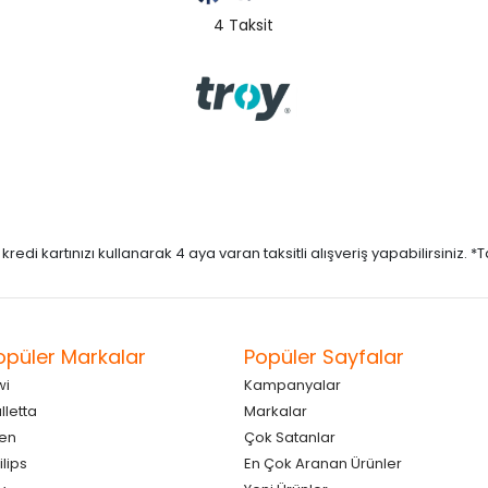
4 Taksit
di kartınızı kullanarak 4 aya varan taksitli alışveriş yapabilirsiniz. *Taks
opüler Markalar
Popüler Sayfalar
wi
Kampanyalar
lletta
Markalar
en
Çok Satanlar
ilips
En Çok Aranan Ürünler