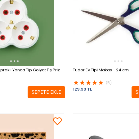
praklı Yonca Tip Golyat Fiş Priz -
Tudor Ev Tipi Makas - 24 cm
(5)
129,90 TL
SEPETE EKLE
S