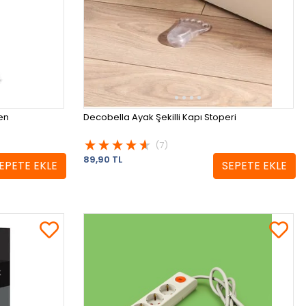
en
Decobella Ayak Şekilli Kapı Stoperi
(7)
89,90 TL
EPETE EKLE
SEPETE EKLE