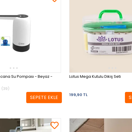
macana Su Pompası - Beyaz -
Lotus Mega Kutulu Dikiş Seti
(39)
199,90 TL
SEPETE EKLE
S