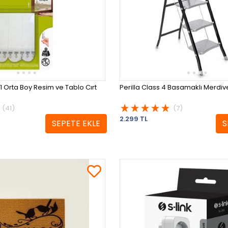
Orta Boy Resim ve Tablo Cırt
Perilla Class 4 Basamaklı Merdiv
(41)
(7)
2.299 TL
SEPETE EKLE
S