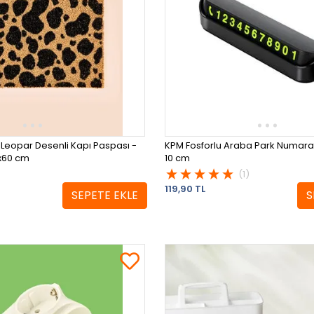
Leopar Desenli Kapı Paspası -
KPM Fosforlu Araba Park Numarat
0x60 cm
10 cm
(1)
119,90 TL
SEPETE EKLE
S