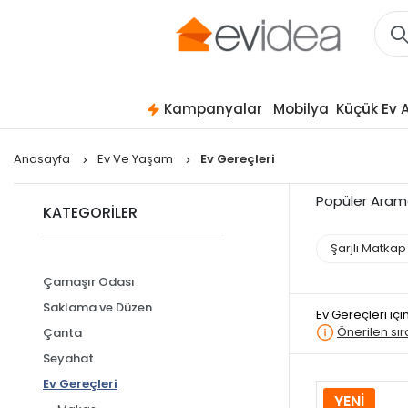
Kampanyalar
Mobilya
Küçük Ev A
Anasayfa
Ev Ve Yaşam
Ev Gereçleri
Popüler Aram
KATEGORİLER
Şarjlı Matkap
Çamaşır Odası
Saklama ve Düzen
Ev Gereçleri
içi
Önerilen sı
Çanta
Seyahat
Ev Gereçleri
YENİ