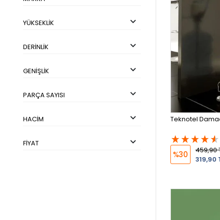
Deniz ve Plaj Ürünleri
YÜKSEKLIK
DERINLIK
GENIŞLIK
PARÇA SAYISI
HACIM
Teknotel Damac
FIYAT
459,90 
%30
319,90 