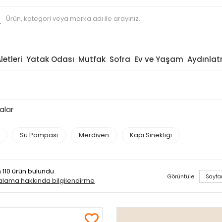
letleri
Yatak Odası
Mutfak
Sofra
Ev ve Yaşam
Aydınla
alar
Su Pompası
Merdiven
Kapı Sinekliği
n 110 ürün bulundu
Görüntüle
ralama hakkında bilgilendirme