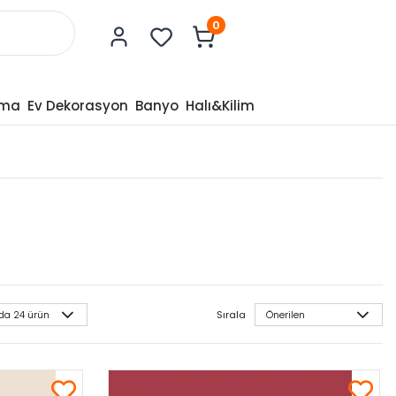
0
tma
Ev Dekorasyon
Banyo
Halı&Kilim
Sırala