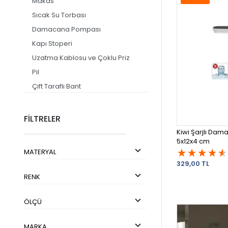
Makas
Sıcak Su Torbası
Damacana Pompası
Kapı Stoperi
Uzatma Kablosu ve Çoklu Priz
Pil
Çift Taraflı Bant
Pratik Ev Eşyaları
Kapı Önü Paspası
FİLTRELER
Ev Temizliği
Kiwi Şarjlı Da
5x12x4 cm
Piknik ve Kamp Malzemeleri
MATERYAL
Bahçe ve Balkon
329,00 TL
Kırtasiye
RENK
Pet Shop
Ev ve Hobi Ürünleri
ÖLÇÜ
Çorap
MARKA