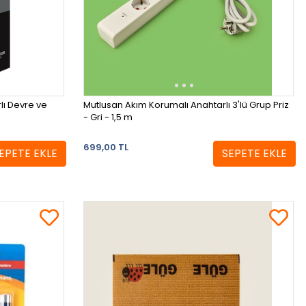
rlı Devre ve
Mutlusan Akım Korumalı Anahtarlı 3'lü Grup Priz
- Gri - 1,5 m
699,00 TL
EPETE EKLE
SEPETE EKLE