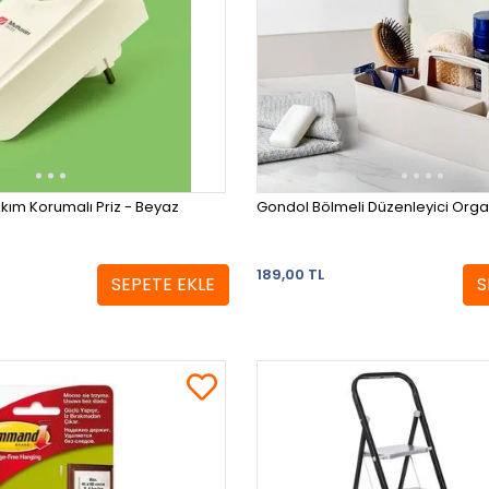
Akım Korumalı Priz - Beyaz
Gondol Bölmeli Düzenleyici Organ
189,00 TL
SEPETE EKLE
S