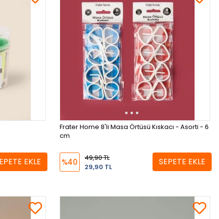
Frater Home 8'li Masa Örtüsü Kıskacı - Asorti - 6
cm
49,90 TL
EPETE EKLE
SEPETE EKLE
%40
29,90 TL