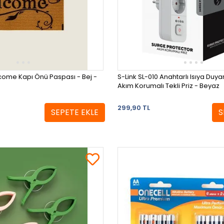
me Kapı Önü Paspası - Bej -
S-Link SL-010 Anahtarlı Isıya Duya
Akım Korumalı Tekli Priz - Beyaz
299,90 TL
SEPETE EKLE
S