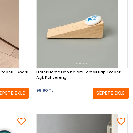
toperi - Asorti
Frater Home Deniz Yıldızı Temalı Kapı Stoperi -
Açık Kahverengi
99,90 TL
EPETE EKLE
SEPETE EKLE