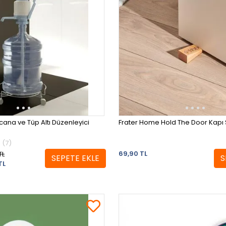
ana ve Tüp Altı Düzenleyici
Frater Home Hold The Door Kapı S
(7)
69,90 TL
TL
SEPETE EKLE
S
TL