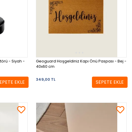
örü - Siyah -
Geoguard Hoşgeldiniz Kapı Önü Paspası - Bej -
40x60 cm
349,00 TL
EPETE EKLE
SEPETE EKLE