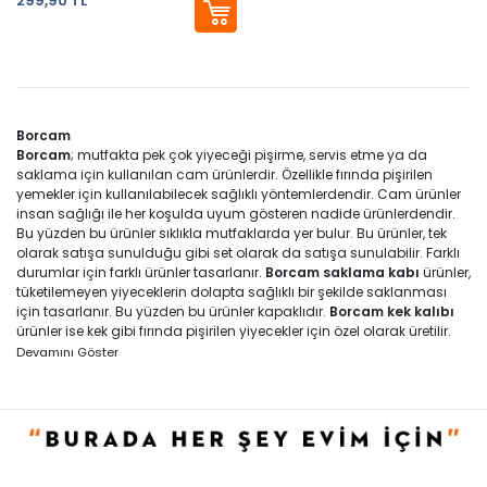
299,90 TL
Borcam
Borcam
; mutfakta pek çok yiyeceği pişirme, servis etme ya da
saklama için kullanılan cam ürünlerdir. Özellikle fırında pişirilen
yemekler için kullanılabilecek sağlıklı yöntemlerdendir. Cam ürünler
insan sağlığı ile her koşulda uyum gösteren nadide ürünlerdendir.
Bu yüzden bu ürünler sıklıkla mutfaklarda yer bulur. Bu ürünler, tek
olarak satışa sunulduğu gibi set olarak da satışa sunulabilir. Farklı
durumlar için farklı ürünler tasarlanır.
Borcam saklama kabı
ürünler,
tüketilemeyen yiyeceklerin dolapta sağlıklı bir şekilde saklanması
için tasarlanır. Bu yüzden bu ürünler kapaklıdır.
Borcam kek kalıbı
ürünler ise kek gibi fırında pişirilen yiyecekler için özel olarak üretilir.
Farklı durumlar için üretilen ürünler, farklı derinlik, şekil ya da kalınlığa
Devamını Göster
sahip olur. Yuvarlak, dikdörtgen, derin kase şeklinde ya da kare
ürünler mevcuttur. İhtiyacınız olan ürünü özelliklerini inceleyerek
rahatlıkla seçebilirsiniz. Fırından çıkardığınız borcamı güvenle tutup
taşıyabilmek için
mutfak önlüğü ve fırın eldiveni
modellerinden
dilediğinizi seçebilirsiniz.