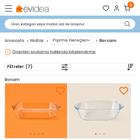
0
Ürün, kategori veya marka adı ile arayınız.
Pişirme Gereçleri
Anasayfa
Mutfak
Borcam
Önerilen sıralama hakkında bilgilendirme
Filtreler (7)
Borcam