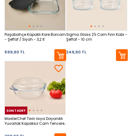
Paşabahçe Kapaklı Kare Borcam
Sigma Glass 2'li Cam Fırın Kabı -
- Şeffaf / Siyah - 3,2 lt
Şeffaf - 10 cm
599,90 TL
249,90 TL
SON 1 ADET
SON 1 ADET
SON
MasterChef Twin Isıya Dayanıklı
Yuvarlak Kapaksız Cam Tencere
- Şeffaf