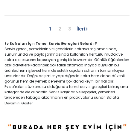
1
2
3
İleri
Ev Sofraları İçin Temel Servis Gereçleri Nelerdir?
Servis gereci, yemeklerin ve içeceklerin sofraya taşınmasında,
sunumunda ve paylaştırılmasında kullanılan her türlü mutfak ve
sofra aksesuarını kapsayan geniş bir kavramdır. Günlük öğünlerden
özel davetlere kadar pek çok farklı ortamda ihtiyaç duyulan bu
ürünler, hem işlevsel hem de estetik açıdan sofranın tamamlayıcı
unsurlarıdır. Doğru seçimler yapıldığında sofra hem daha düzenli
görünür hem de yemek deneyimi çok daha keyifli bir hal alır.
Ev sofraları söz konusu olduğunda temel servis gereçleri birkaç ana
kategoride ele alınabilir. Servis kaşıkları ve kepçeler, yemekleri
tencereden tabağa aktarmanın en pratik yolunu sunar. Salata
servis takımları, büyük kaseler ve maşalar bu kategorinin
Devamını Göster
vazgeçilmez parçaları arasında yer alır. Bunların yanı sıra servis
tabakları ve sunum tepsileri, yemekleri masaya taşırken hem düzeni
hem de görselliği korur. Her biri farklı bir işlev üstlenen bu gereçler, bir
arada kullanıldığında sofrayı bütünleyen bir sistem oluşturur.
Çay ve kahve servisi için ise çay takımları, fincan setleri ve şekerlikler