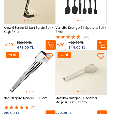
Arow 6 Parça Silikon Servis Seti -
Valletta Drongo 6'lı Spatula Seti -
Yeşil / Krem
Siyah
(49)
599,90 TL
439,00 TL
%20
%20
479,00 TL
349,00 TL
YENİ
YENİ
Nehir Izgara Maşası - 33 cm
Metaltex Süzgeçli Kızartma
Maşası - Gri - 21 cm
(17)
219,90 TL
279,00 TL