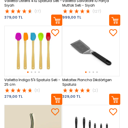
Valletta Osteris 4'lü Spatula Seti -
Valletta Salvatore 10 Parça
Siyah
Mutfak Seti - Siyah
(17)
(127)
379,00 TL
999,00 TL
Valletta İndigo 5'li Spatula Seti -
Metaltex Plancha Dikdörtgen
25 cm
Spatula
(11)
(2)
279,00 TL
329,00 TL