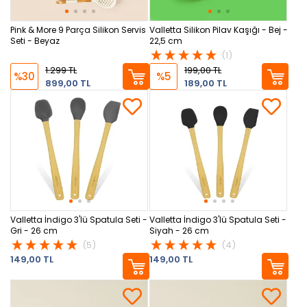
Pink & More 9 Parça Silikon Servis
Valletta Silikon Pilav Kaşığı - Bej -
Seti - Beyaz
22,5 cm
(1)
1.299 TL
199,00 TL
%30
%5
899,00 TL
189,00 TL
Valletta İndigo 3'lü Spatula Seti -
Valletta İndigo 3'lü Spatula Seti -
Gri - 26 cm
Siyah - 26 cm
(5)
(4)
149,00 TL
149,00 TL