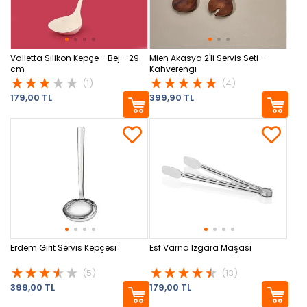
Valletta Silikon Kepçe - Bej - 29
Mien Akasya 2'li Servis Seti -
cm
Kahverengi
(1)
(4)
179,00 TL
399,90 TL
Erdem Girit Servis Kepçesi
Esf Varna Izgara Maşası
(5)
(13)
399,00 TL
179,00 TL