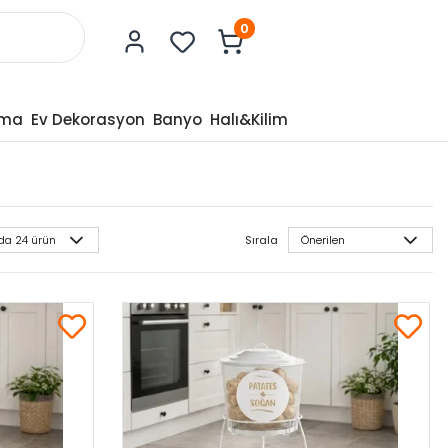
0
tma
Ev Dekorasyon
Banyo
Halı&Kilim
Sırala