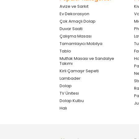
Avize ve Sarkıt
Ki
Ev Dekorasyon
Va
Çok Amaçlı Dolap
Mi
Duvar Saati
Ph
Çalışma Masası
La
Tamamlayıcı Mobilya
Tu
Tablo
F
Mutfak Masası ve Sandalye
Ho
Takımı
Pa
Kirli Çamaşır Sepeti
Ne
Lambader
St
Dolap
Ra
TV Ünitesi
P
Dolap Kulbu
Ju
Halı