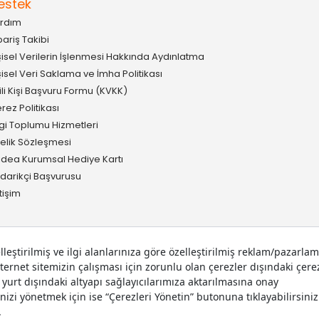
estek
rdım
pariş Takibi
şisel Verilerin İşlenmesi Hakkında Aydınlatma
şisel Veri Saklama ve İmha Politikası
gili Kişi Başvuru Formu (KVKK)
rez Politikası
lgi Toplumu Hizmetleri
elik Sözleşmesi
idea Kurumsal Hediye Kartı
darikçi Başvurusu
etişim