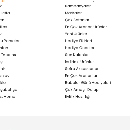
wi
Kampanyalar
lletta
Markalar
en
Çok Satanlar
ilips
En Çok Aranan Ürünler
v
Yeni Ürünler
lu Porselen
Hediye Fikirleri
antom
Hediye Önerileri
ffmanns
Son Kalanlar
çi
İndirimli Ürünler
hir
Sofra Aksesuarları
anley
En Çok Arananlar
kle
Babalar Günü Hediyeleri
aşabahçe
Çok Amaçlı Dolap
st Home
Evlilik Hazırlığı