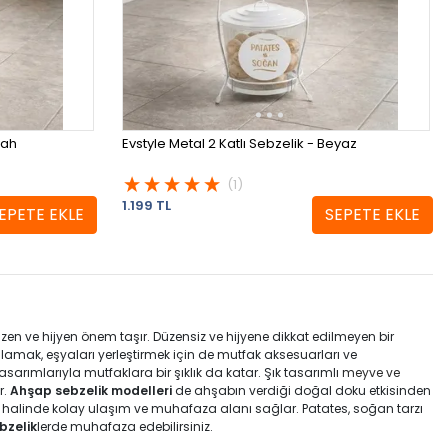
yah
Evstyle Metal 2 Katlı Sebzelik - Beyaz
(1)
1.199 TL
EPETE EKLE
SEPETE EKLE
zen ve hijyen önem taşır. Düzensiz ve hijyene dikkat edilmeyen bir
lamak, eşyaları yerleştirmek için de mutfak aksesuarları ve
sarımlarıyla mutfaklara bir şıklık da katar. Şık tasarımlı
meyve ve
r.
Ahşap sebzelik modelleri
de ahşabın verdiği doğal doku etkisinden
tiyaç halinde kolay ulaşım ve muhafaza alanı sağlar. Patates, soğan tarzı
bzelik
lerde muhafaza edebilirsiniz.