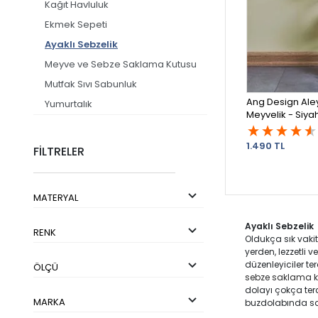
Kağıt Havluluk
Ekmek Sepeti
Ayaklı Sebzelik
Meyve ve Sebze Saklama Kutusu
Mutfak Sıvı Sabunluk
Ang Design Aley
Yumurtalık
Meyvelik - Siya
1.490 TL
FİLTRELER
MATERYAL
Ayaklı Sebzelik
RENK
Oldukça sık vakit
yerden, lezzetli 
düzenleyiciler te
ÖLÇÜ
sebze saklama 
dolayı çokça terc
MARKA
buzdolabında sak