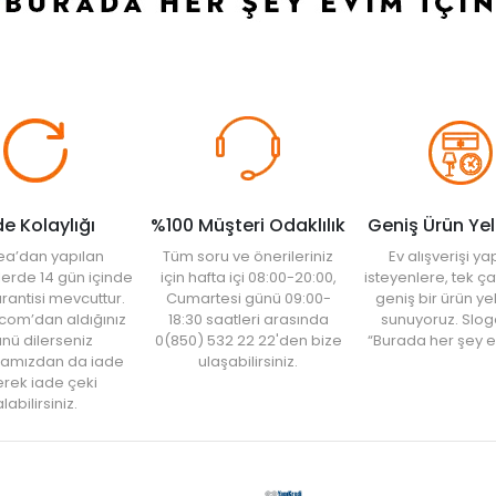
paklı modellerle iyi bir muhafaza sağlayabilirsiniz. Açık raflı modellerini de
ı koruyabilirsiniz. Siz de mutfaklarınızda yer kazancı sağlamak için
sebzelik
de Kolaylığı
%100 Müşteri Odaklılık
Geniş Ürün Ye
ea’dan yapılan
Tüm soru ve önerileriniz
Ev alışverişi 
şlerde 14 gün içinde
için hafta içi 08:00-20:00,
isteyenlere, tek ça
rantisi mevcuttur.
Cumartesi günü 09:00-
geniş bir ürün y
com’dan aldığınız
18:30 saatleri arasında
sunuyoruz. Slog
nü dilerseniz
0(850) 532 22 22'den bize
“Burada her şey e
amızdan da iade
ulaşabilirsiniz.
rek iade çeki
labilirsiniz.