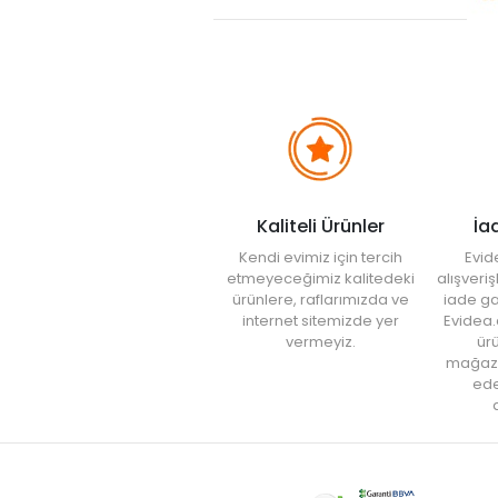
seçebilirsiniz. Ka
dış etkilere karş
Kaliteli Ürünler
İa
Kendi evimiz için tercih
Evid
etmeyeceğimiz kalitedeki
alışveri
ürünlere, raflarımızda ve
iade ga
internet sitemizde yer
Evidea.
vermeyiz.
ürü
mağaz
ede
a