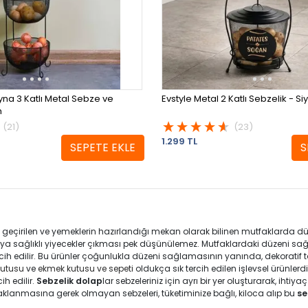
na 3 Katlı Metal Sebze ve
Evstyle Metal 2 Katlı Sebzelik - Si
h
(21)
(23)
1.299 TL
SEPETE EKLE
S
 geçirilen ve yemeklerin hazırlandığı mekan olarak bilinen mutfaklarda dü
veya sağlıklı yiyecekler çıkması pek düşünülemez. Mutfaklardaki düzeni sağ
rcih edilir. Bu ürünler çoğunlukla düzeni sağlamasının yanında, dekoratif ta
kutusu
ve
ekmek kutusu ve sepeti
oldukça sık tercih edilen işlevsel ürünlerdi
ih edilir.
Sebzelik dolap
lar sebzeleriniz için ayrı bir yer oluşturarak, ih
lanmasına gerek olmayan sebzeleri, tüketiminize bağlı, kiloca alıp bu
se