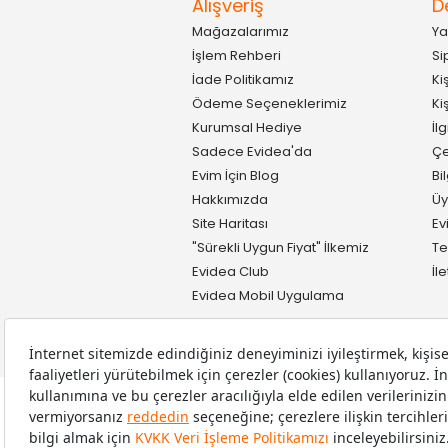
Alışveriş
D
Mağazalarımız
Ya
İşlem Rehberi
Si
İade Politikamız
Ki
Ödeme Seçeneklerimiz
Ki
Kurumsal Hediye
İl
Sadece Evidea'da
Çe
Evim İçin Blog
Bi
Hakkımızda
Üy
Site Haritası
Ev
"Sürekli Uygun Fiyat" İlkemiz
Te
Evidea Club
İl
Evidea Mobil Uygulama