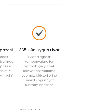
 saklama kutuları ve benzeri ürünlerle kullanabilir, sebzeleri sıcaklık ve
 fiyatları
nı inceleyebilir ve ihtiyacınıza yönelik ürünü tercih edebilirsiniz.
lpazesi
365 Gün Uygun Fiyat
yapmak
Evidea agresif
tı altında
kampanyalara fon
elpazesi
ayırmak için yüksek
anımız
seviyeden fiyatlama
vim için”
yapmaz. Müşterilerine
‘sürekli uygun fiyat’
sunmayı hedefler.