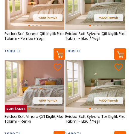
Evidea Soft Sonnet Çift Kişilik Pike
Evidea Soft Sylvara Çift Kişilik Pike
Takımı - Pembe / Yeşil
Takımı - Ekru / Yeşil
1.999 TL
1.999 TL
SON 1 ADET
SON 1 ADET
SON
Evidea Soft Minora Çift Kişilik Pike
Evidea Soft Sylvara Tek Kişilik Pike
Takımı - Renkli
Takımı - Ekru / Yeşil
1.999 TL
1.499 TL