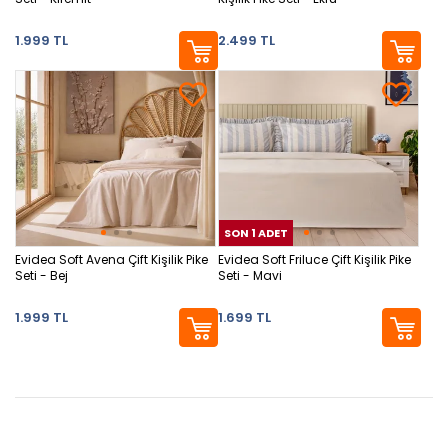
1.999 TL
2.499 TL
SON 1 ADET
SON
Evidea Soft Avena Çift Kişilik Pike
Evidea Soft Friluce Çift Kişilik Pike
Seti - Bej
Seti - Mavi
1.999 TL
1.699 TL