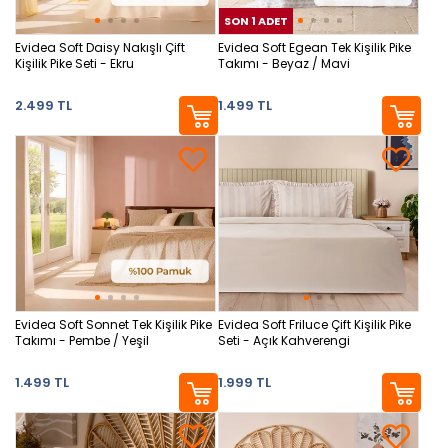
SON 1 ADET
SON
Evidea Soft Daisy Nakışlı Çift
Evidea Soft Egean Tek Kişilik Pike
Kişilik Pike Seti - Ekru
Takımı - Beyaz / Mavi
2.499 TL
1.499 TL
Evidea Soft Sonnet Tek Kişilik Pike
Evidea Soft Friluce Çift Kişilik Pike
Takımı - Pembe / Yeşil
Seti - Açık Kahverengi
1.499 TL
1.999 TL