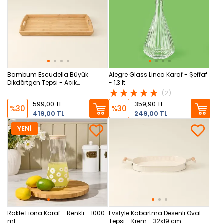
Bambum Escudella Büyük
Alegre Glass Linea Karaf - Şeffaf
Dikdörtgen Tepsi - Açık
- 1,3 lt
Kahverengi - 44,5x29,5 cm
(2)
599,00 TL
359,90 TL
%30
%30
419,00 TL
249,00 TL
YENİ
Rakle Fiona Karaf - Renkli - 1000
Evstyle Kabartma Desenli Oval
ml
Tepsi - Krem - 32x19 cm