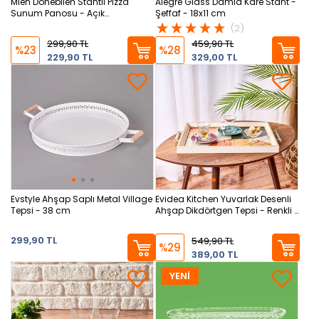
Mien Dönebilen Stantlı Pizza
Alegre Glass Damla Kare Stant -
Sunum Panosu - Açık
Şeffaf - 18x11 cm
Kahverengi - 30x30x2,5 cm
(2)
299,90 TL
459,90 TL
%23
%28
229,90 TL
329,00 TL
Evstyle Ahşap Saplı Metal Village
Evidea Kitchen Yuvarlak Desenli
Tepsi - 38 cm
Ahşap Dikdörtgen Tepsi - Renkli -
43 cm
299,90 TL
549,90 TL
%29
389,00 TL
YENİ