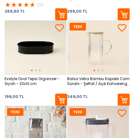
(11)
269,90 TL
299,00 TL
YENİ
Evstyle Oval Tepsi Organizer -
Balsa Vetra Bambu Kapaklı Cam
Siyah - 20x13 cm
Sürahi - Şeffaf / Açık Kahverengi
- 1,5 lt
199,00 TL
349,00 TL
YENİ
YENİ