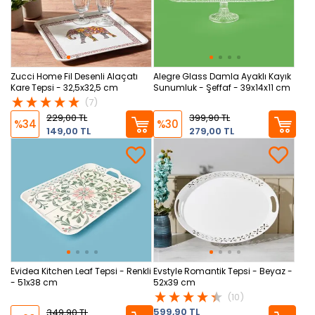
Zucci Home Fil Desenli Alaçatı
Alegre Glass Damla Ayaklı Kayık
Kare Tepsi - 32,5x32,5 cm
Sunumluk - Şeffaf - 39x14x11 cm
(7)
229,00 TL
399,90 TL
%34
%30
149,00 TL
279,00 TL
Evidea Kitchen Leaf Tepsi - Renkli
Evstyle Romantik Tepsi - Beyaz -
- 51x38 cm
52x39 cm
(10)
599,90 TL
349,90 TL