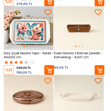
%20
279,00 TL
Dory Çiçek Desenli Tepsi - Renkli -
Evelin Manila 2 Bölmeli Çerezlik -
44x30,5 cm
Kahverengi - 9,2x17 cm
(2)
99,00 TL
229,00 TL
%13
199,00 TL