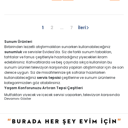
1
2
...
7
İleri
Sunum Ürünleri
Birbirinden lezzetli atıştırmalıkları sunarken kullanabileceğiniz
sunumluk
ve servisler Evidea'da. Siz de farklı sunum tabakları,
tahtalar ve fanus çeşitleriyle hazırladığınız yiyecekleri ikram
edebilirsiniz. Kahvaltılarda ve beş çayında sıkça kullanılan bu
sunum ürünleri televizyon karşısında yapılan atıştırmalar için de son
derece uygun. Siz de misafirlerinize şık sofralar hazırlarken
kullanabileceğiniz
servis tepsisi
çeşitlerine ve sunum ürünlerine
kategorimizden göz atabilirsiniz.
Yaşam Konforunuzu Artıran Tepsi Çeşitleri
Mutfaktan yiyecek ve içecek servisi yaparken, televizyon karşısında
Devamını Göster
yemek yerken ve yemek masasını hazırlarken kullanılan tepsiler
daha pek çok farklı iş için kullanılıyor. Hayatınızı kolaylaştıran bu
tepsilerin farklı çeşitleri de mevcut. Standart tepsiler dikdörtgen, kare,
oval veya yuvarlak formlarda olabiliyor. İki yanında bulunan kulplar,
ürünü taşırken kolayca hakimiyet sağlamanıza yardımcı oluyor.
Bazı modeller düz kenarlara sahipken bazı modellerde de