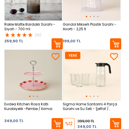
Rakle Matte Bardaklı Sürahi -
Gondol Mikserli Plastik Sürahi -
Siyah - 700 ml
Asorti - 2,25 lt
(19)
259,90 TL
199,00 TL
YENİ
Evidea Kitchen Rosa Katlı
Sigma Home Santorini 4 Parça
Kurabiyelik -Pembe / Kırmızı
Sürahi ve Su Seti - Şeffaf /
Siyah- 1,5 lt
349,00 TL
399,00 TL
%12
349,00 TL