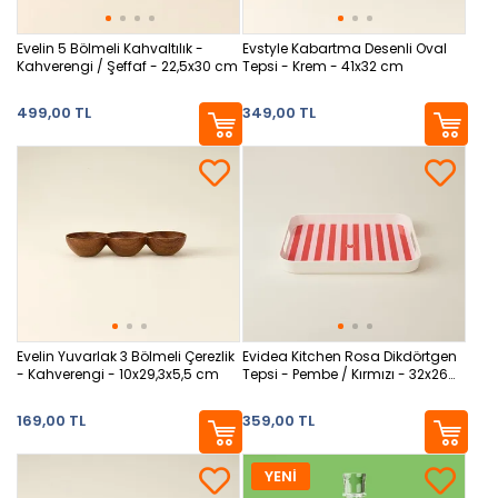
Evelin 5 Bölmeli Kahvaltılık -
Evstyle Kabartma Desenli Oval
Kahverengi / Şeffaf - 22,5x30 cm
Tepsi - Krem - 41x32 cm
499,00 TL
349,00 TL
Evelin Yuvarlak 3 Bölmeli Çerezlik
Evidea Kitchen Rosa Dikdörtgen
- Kahverengi - 10x29,3x5,5 cm
Tepsi - Pembe / Kırmızı - 32x26
cm
169,00 TL
359,00 TL
YENİ