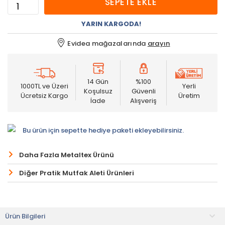
SEPETE EKLE
YARIN KARGODA!
Evidea mağazalarında
arayın
14 Gün
%100
1000TL ve Üzeri
Yerli
Koşulsuz
Güvenli
Ücretsiz Kargo
Üretim
İade
Alışveriş
Bu ürün için sepette hediye paketi ekleyebilirsiniz.
Daha Fazla Metaltex Ürünü
Diğer Pratik Mutfak Aleti Ürünleri
Ürün Bilgileri