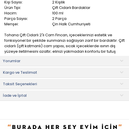
Kişi Sayısı:
2 Kişilik
Ürün Tipi:
Çift Cidarlı Bardaklar
Hacim:
100 ml
Parça Sayısı:
2 Parça
Menşei:
Çin Halk Cumhuriyeti
Tohana Çift Cidarlı 2'li Cam Fincan, içeceklerinizi estetik ve
fonksiyonel bir şekilde sunmanızı sağlayan zarif bir bardaktır. Çift
cidarlı (çift katmanlı) cam yapısı, sıcak içeceklerde ısının dış
yüzeye iletilmesini azaltır; elinizi yakmadan konforlu bir tutuş
sağlar.
Yorumlar
Şeffaf ve minimalist tasarımı sayesinde içeceğinizin rengini ve
Kargo ve Teslimat
kıvamını net şekilde gösterir; kahve, çay, filtre kahve, latte veya
soğuk içecekler gibi her tür içim için uygundur. Dayanıklı cam
Taksit Seçenekleri
malzemesi, uzun ömürlü kullanım sunar ve temizliği de oldukça
pratiktir.
İade ve İptal
Ürün İçeriği
• Bardak: 2 adet
Kullanım ve Bakım Bilgileri
• Bulaşık makinesinde yıkanabilir.