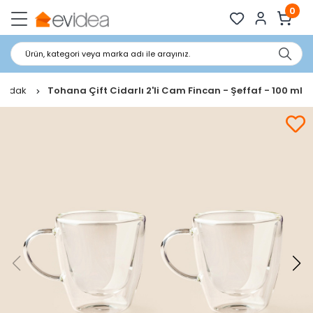
0
Ürün, kategori veya marka adı ile arayınız.
 Bardak
Tohana Çift Cidarlı 2'li Cam Fincan - Şeffaf - 100 ml