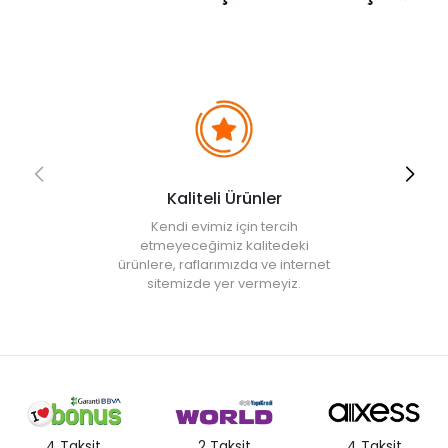
• Not:
Bu fiyat perakende satışlar için belirlenmiştir. Toplu alımlar
Evidea tarafından incelenecek ve uygun bulunmayan siparişler
iptal edilecektir.
• " Ürün görsellerinde ışık, ortam ve dijital düzenlemelere bağlı
olarak renk ve doku farklılıkları oluşabilir. "
Kaliteli Ürünler
Kendi evimiz için tercih
etmeyeceğimiz kalitedeki
ürünlere, raflarımızda ve internet
sitemizde yer vermeyiz.
4 Taksit
2 Taksit
4 Taksit