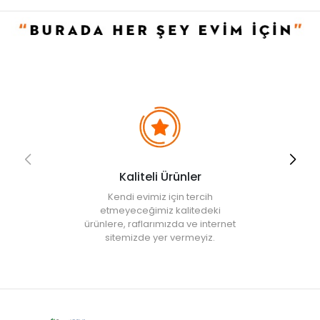
• Kurutma makinesine düşük devirde atılabilir.
• Düşük ısıda ütüleme yapılabilir.
• Beyazlatıcı kullanmayınız.
• Not:
Bu fiyat perakende satışlar için belirlenmiştir. Toplu alımlar
Evidea tarafından incelenecek ve uygun bulunmayan siparişler
iptal edilecektir.
• " Ürün görsellerinde ışık, ortam ve dijital düzenlemelere bağlı
olarak renk ve doku farklılıkları oluşabilir. "
Kaliteli Ürünler
Kendi evimiz için tercih
etmeyeceğimiz kalitedeki
ürünlere, raflarımızda ve internet
sitemizde yer vermeyiz.