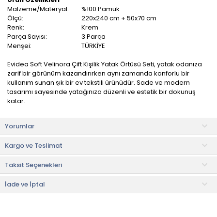
Malzeme/Materyal:
%100 Pamuk
Ölçü:
220x240 cm + 50x70 cm
Renk:
Krem
Parça Sayısı:
3 Parça
Menşei:
TÜRKİYE
Evidea Soft Velinora Çift Kişilik Yatak Örtüsü Seti, yatak odanıza
zarif bir görünüm kazandırırken aynı zamanda konforlu bir
kullanım sunan şık bir ev tekstili ürünüdür. Sade ve modern
tasarımı sayesinde yatağınıza düzenli ve estetik bir dokunuş
katar.
Günlük olarak yatağınızı korumak için tercih edilebilirken, hafif
Yorumlar
yapısı sayesinde mevsim geçişlerinde örtü olarak da
kullanılabilir. Çift kişilik ölçüsü ile yatağınızı tamamen kaplayarak
Kargo ve Teslimat
bütünlüklü bir görünüm sağlar.
Taksit Seçenekleri
Ürün İçeriği
• Yatak örtüsü: 220x240 cm (1 adet)
• Yastık kılıfı: 50x70 cm (2 adet)
İade ve İptal
Kullanım ve Bakım Bilgileri
• 30 °C'de yıkanabilir.