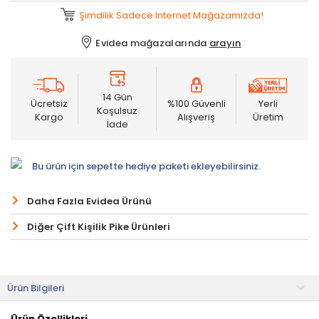
Şimdilik Sadece İnternet Mağazamızda!
Evidea mağazalarında
arayın
14 Gün
Ücretsiz
%100 Güvenli
Yerli
Koşulsuz
Kargo
Alışveriş
Üretim
İade
Bu ürün için sepette hediye paketi ekleyebilirsiniz.
Daha Fazla Evidea Ürünü
Diğer Çift Kişilik Pike Ürünleri
Ürün Bilgileri
Ürün Özellikleri