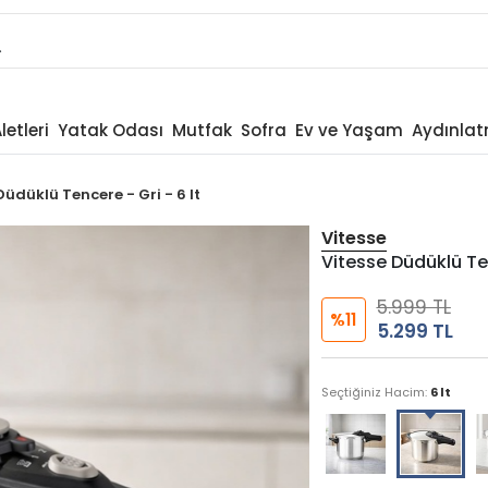
letleri
Yatak Odası
Mutfak
Sofra
Ev ve Yaşam
Aydınla
Düdüklü Tencere - Gri - 6 lt
Vitesse
Vitesse Düdüklü Ten
5.999 TL
%11
5.299 TL
Seçtiğiniz Hacim:
6 lt