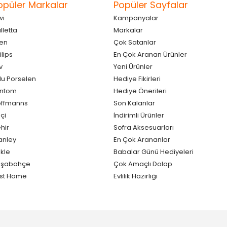
opüler Markalar
Popüler Sayfalar
wi
Kampanyalar
lletta
Markalar
en
Çok Satanlar
ilips
En Çok Aranan Ürünler
v
Yeni Ürünler
lu Porselen
Hediye Fikirleri
antom
Hediye Önerileri
ffmanns
Son Kalanlar
çi
İndirimli Ürünler
hir
Sofra Aksesuarları
anley
En Çok Arananlar
kle
Babalar Günü Hediyeleri
aşabahçe
Çok Amaçlı Dolap
st Home
Evlilik Hazırlığı