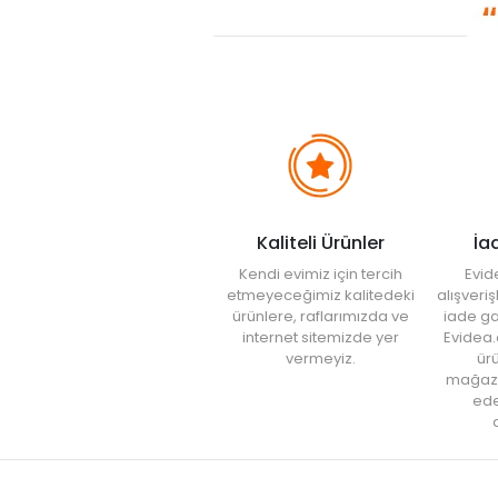
Kaliteli Ürünler
İa
Kendi evimiz için tercih
Evid
etmeyeceğimiz kalitedeki
alışveri
ürünlere, raflarımızda ve
iade ga
internet sitemizde yer
Evidea.
vermeyiz.
ürü
mağaz
ede
a