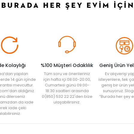
de Kolaylığı
%100 Müşteri Odaklılık
Geniş Ürün Ye
ea’dan yapılan
Tüm soru ve önerileriniz
Ev alışverişi 
şlerde 14 gün içinde
için hafta içi 08:00-20:00,
isteyenlere, tek ça
rantisi mevcuttur.
Cumartesi günü 09:00-
geniş bir ürün y
com’dan aldığınız
18:30 saatleri arasında
sunuyoruz. Slog
nü dilerseniz
0(850) 532 22 22'den bize
“Burada her şey e
amızdan da iade
ulaşabilirsiniz.
rek iade çeki
labilirsiniz.