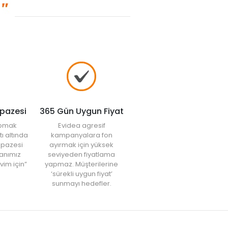
lpazesi
365 Gün Uygun Fiyat
yapmak
Evidea agresif
tı altında
kampanyalara fon
elpazesi
ayırmak için yüksek
anımız
seviyeden fiyatlama
vim için”
yapmaz. Müşterilerine
‘sürekli uygun fiyat’
sunmayı hedefler.