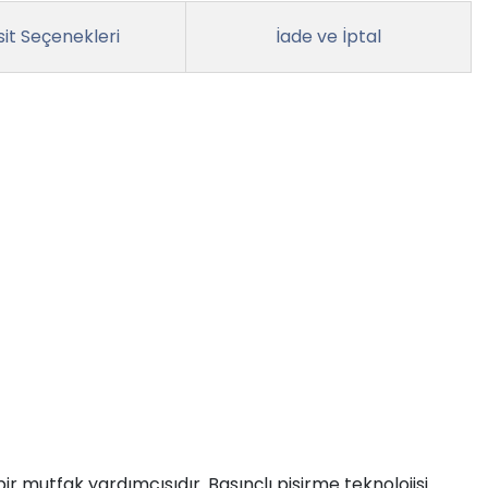
it Seçenekleri
İade ve İptal
r mutfak yardımcısıdır. Basınçlı pişirme teknolojisi