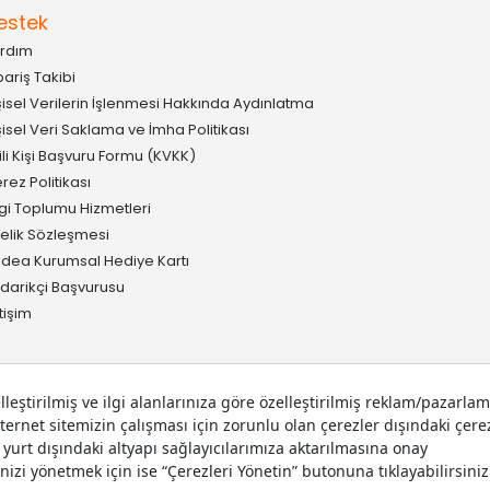
estek
rdım
pariş Takibi
şisel Verilerin İşlenmesi Hakkında Aydınlatma
şisel Veri Saklama ve İmha Politikası
gili Kişi Başvuru Formu (KVKK)
rez Politikası
lgi Toplumu Hizmetleri
elik Sözleşmesi
idea Kurumsal Hediye Kartı
darikçi Başvurusu
etişim