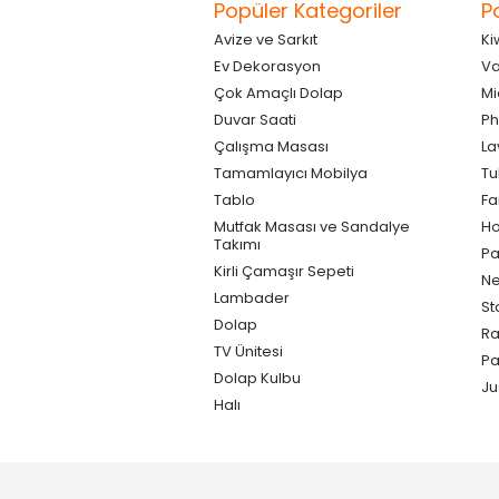
Popüler Kategoriler
P
Avize ve Sarkıt
Ki
Ev Dekorasyon
Va
Çok Amaçlı Dolap
Mi
Duvar Saati
Ph
Çalışma Masası
La
Tamamlayıcı Mobilya
Tu
Tablo
F
Mutfak Masası ve Sandalye
Ho
Takımı
Pa
Kirli Çamaşır Sepeti
Ne
Lambader
St
Dolap
Ra
TV Ünitesi
P
Dolap Kulbu
Ju
Halı