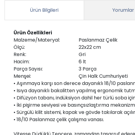
Ürün Bilgileri
Yorumlar
Ürün Özellikleri
Malzeme/Materyal:
Paslanmaz Çelik
Ölçü:
22x22 cm
Renk:
Gri
Hacim:
6 lt
Parça Sayısı:
3 Parça
Menşei:
Çin Halk Cumhuriyeti
• Aşınmaya karşı son derece dayanıklı 18/10 paslanm
• Isıya dayanıklı bakalitten yapılmış ergonomik tutm
• Difüzyon tabanı, indüksiyon dahil her türlü soba içi
• İki pişirme seviyesi ve basınçsızlaştırma mekanizm
• Sürgülü kilit sistemi, kapak ve gövde takılarak açılır 
• 18/10 Paslanmaz çelik çalışma vanası.
Vitesse Düdüklü Tencere, zamandan tasarruf ederek le