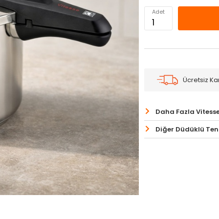
Adet
Ücretsiz K
Daha Fazla Vitess
Diğer Düdüklü Tenc