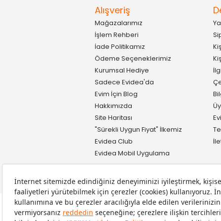
Alışveriş
D
Mağazalarımız
Ya
İşlem Rehberi
Si
İade Politikamız
Ki
Ödeme Seçeneklerimiz
Ki
Kurumsal Hediye
İl
Sadece Evidea'da
Çe
Evim İçin Blog
Bi
Hakkımızda
Üy
Site Haritası
Ev
"Sürekli Uygun Fiyat" İlkemiz
Te
Evidea Club
İl
Evidea Mobil Uygulama