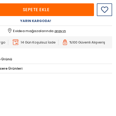
SEPETE EKLE
YARIN KARGODA!
Evidea mağazalarında
arayın
argo
14 Gün Koşulsuz İade
%100 Güvenli Alışveriş
e Ürünü
ere Ürünleri