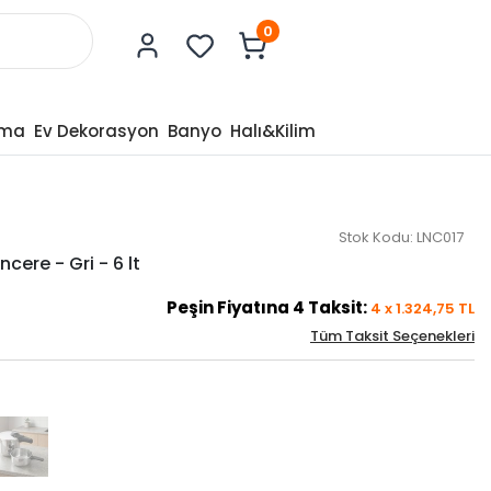
0
tma
Ev Dekorasyon
Banyo
Halı&Kilim
Stok Kodu:
LNC017
cere - Gri - 6 lt
Peşin Fiyatına
4
Taksit:
4
x
1.324,75
TL
Tüm Taksit Seçenekleri