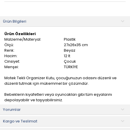
Ürün Bilgileri
Ürün Özellikleri
Malzeme/Materyal:
Plastik
Ölçü:
27x26x35 cm
Renk:
Beyaz
Hacim:
12 lt
Cinsiyet:
Çocuk
Menşei:
TÜRKİYE
Motek Tekli Organizer Kutu, çocuğunuzun odasını düzenli ve
düzenli tutmak için mükemmel bir çözümdür.
Bebeklerin kıyafetleri veya oyuncakları gibi tüm eşyalarını
depolayabilir ve taşıyabilirsiniz.
Yorumlar
Özel kapakları sayesinde üst üste dizilebilir. Tekerlekleri
sayesinde kolay taşınabilir. Portatif bir üründür. Gıda ile temasa
Kargo ve Teslimat
uygundur. Annelerin kullanımı için oldukça idealdir.