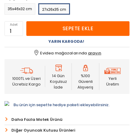
35x46x32 cm
27x26x35 cm
Adet
SEPETE EKLE
YARIN KARGODA!
Evidea mağazalarında
arayın
14 Gün
%100
1000TL ve Üzeri
Yerli
Koşulsuz
Güvenli
Ücretsiz Kargo
Üretim
İade
Alışveriş
Bu ürün için sepette hediye paketi ekleyebilirsiniz.
Daha Fazla Motek Ürünü
Diğer Oyuncak Kutusu Ürünleri