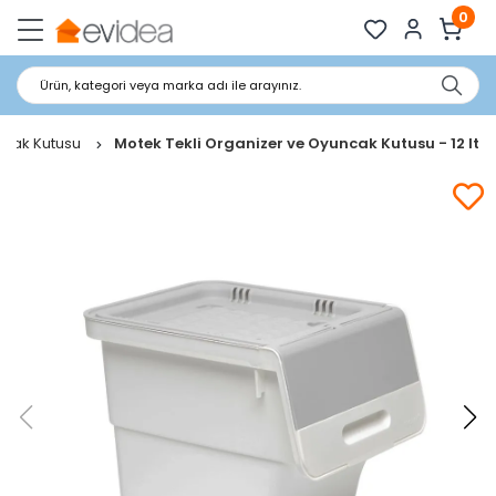
0
Ürün, kategori veya marka adı ile arayınız.
cak Kutusu
Motek Tekli Organizer ve Oyuncak Kutusu - 12 lt