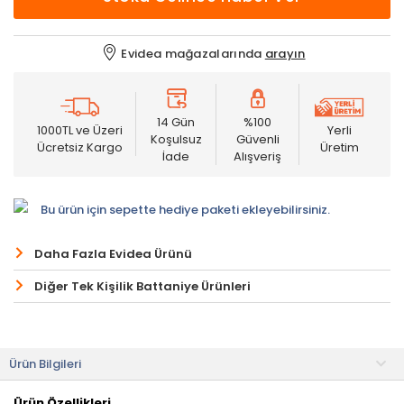
Evidea mağazalarında
arayın
14 Gün
%100
1000TL ve Üzeri
Yerli
Koşulsuz
Güvenli
Ücretsiz Kargo
Üretim
İade
Alışveriş
Bu ürün için sepette hediye paketi ekleyebilirsiniz.
Daha Fazla Evidea Ürünü
Diğer Tek Kişilik Battaniye Ürünleri
Ürün Bilgileri
Ürün Özellikleri