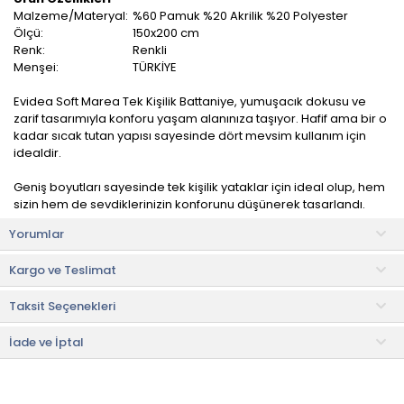
Malzeme/Materyal:
%60 Pamuk %20 Akrilik %20 Polyester
Ölçü:
150x200 cm
Renk:
Renkli
Menşei:
TÜRKİYE
Evidea Soft Marea Tek Kişilik Battaniye, yumuşacık dokusu ve
zarif tasarımıyla konforu yaşam alanınıza taşıyor. Hafif ama bir o
kadar sıcak tutan yapısı sayesinde dört mevsim kullanım için
idealdir.
Geniş boyutları sayesinde tek kişilik yataklar için ideal olup, hem
sizin hem de sevdiklerinizin konforunu düşünerek tasarlandı.
Yorumlar
Yüksek kaliteli işçiliği ve dayanıklı yapısıyla, uzun yıllar boyunca ilk
günkü gibi kullanım imkanı sunar.
Kargo ve Teslimat
Kullanım ve Bakım Bilgileri
Taksit Seçenekleri
• Hassas yıkama programında maksimum 40 °C'de yıkayınız.
• Ütü yapılmamalıdır.
• Çamaşır suyu ve benzeri kimyasal maddeler kullanılmamalıdır.
İade ve İptal
• Not:
Bu fiyat perakende satışlar için belirlenmiştir. Toplu alımlar
Evidea tarafından incelenecek ve uygun bulunmayan siparişler