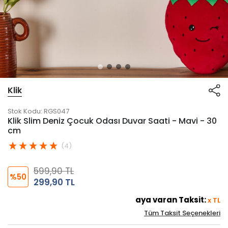
Klik
Stok Kodu:
RGS047
Klik Slim Deniz Çocuk Odası Duvar Saati - Mavi - 30
cm
(4)
599,90 TL
%50
299,90 TL
aya varan Taksit:
x
TL
Tüm Taksit Seçenekleri