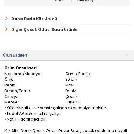
Daha Fazla Klik Ürünü
Diğer Çocuk Odası Saati Ürünleri
Ürün Bilgileri
Ürün Özellikleri
Malzeme/Materyal:
Cam / Plastik
Ölçü:
30 cm
Renk:
Mavi
Desen/Tema:
Deniz
Cinsiyet:
Çocuk
Menşei:
TÜRKİYE
• Yüksek kaliteli ve sessiz çalışan akar saniye makine.
• 1 adet AA kalem pil ile çalışır.
• Not: Pil dahil değildir.
Klik Slim Deniz Çocuk Odası Duvar Saati, çocuk odalarına neşeli