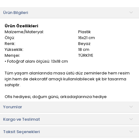
Ürün Bilgileri
Ürün Özellikleri
Malzeme/Materyal:
Plastik
Ölçü:
16x21 cm
Renk:
Beyaz
Yükseklik:
18 cm
Menşei:
TÜRKİYE
• Fotoğraf alanı ölçüsü: 13x18 cm
Tüm yaşam alanlarında masa üstü düz zeminlerde hem resim
için hem de dekoratif amaçlı kullanılabilecek şık bir tasarıma
sahiptir.
Ofis hediyesi, doğum günü, arkadaşlarınıza hediye
konseptlerinde kendinizin ve sevdikleriniz için çok şık ve tasarım
Yorumlar
bir hediye seçeneği olacaktır.
Kargo ve Teslimat
Kullanım ve Bakım Bilgileri
• Nemli bez ile kolaylıkla temizlenebilir.
Taksit Seçenekleri
• Not:
Bu fiyat perakende satışlar için belirlenmiştir. Toplu alımlar