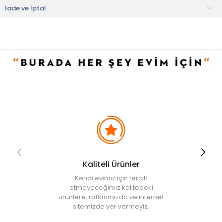
Evidea tarafından incelenecek ve uygun bulunmayan siparişler
İade ve İptal
iptal edilecektir.
Kaliteli Ürünler
Kendi evimiz için tercih
etmeyeceğimiz kalitedeki
ürünlere, raflarımızda ve internet
sitemizde yer vermeyiz.