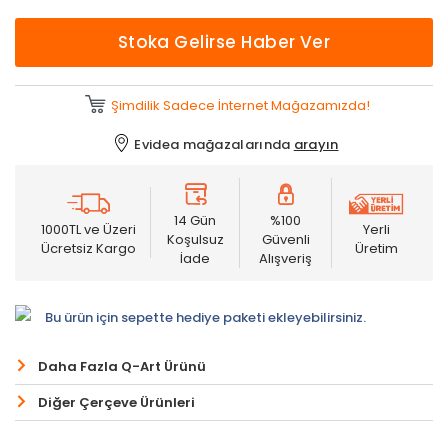
Stoka Gelirse Haber Ver
Şimdilik Sadece İnternet Mağazamızda!
Evidea mağazalarında
arayın
14 Gün
%100
1000TL ve Üzeri
Yerli
Koşulsuz
Güvenli
Ücretsiz Kargo
Üretim
İade
Alışveriş
Bu ürün için sepette hediye paketi ekleyebilirsiniz.
Daha Fazla Q-Art Ürünü
Diğer Çerçeve Ürünleri