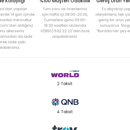
de Kolaylığı
%100 Müşteri Odaklılık
Geniş Ürün Ye
ea’dan yapılan
Tüm soru ve önerileriniz
Ev alışverişi 
şlerde 14 gün içinde
için hafta içi 08:00-20:00,
isteyenlere, tek ça
rantisi mevcuttur.
Cumartesi günü 09:00-
geniş bir ürün y
com’dan aldığınız
18:30 saatleri arasında
sunuyoruz. Slog
nü dilerseniz
0(850) 532 22 22'den bize
“Burada her şey e
amızdan da iade
ulaşabilirsiniz.
rek iade çeki
labilirsiniz.
2 Taksit
4 Taksit