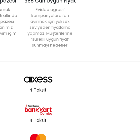
lpazesi
365 Gün Uygun Fiyat
yapmak
Evidea agresif
tı altında
kampanyalara fon
elpazesi
ayırmak için yüksek
anımız
seviyeden fiyatlama
vim için”
yapmaz. Müşterilerine
‘sürekli uygun fiyat’
sunmayı hedefler.
4 Taksit
4 Taksit