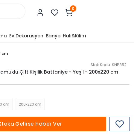
0
tma
Ev Dekorasyon
Banyo
Halı&Kilim
0 cm
Stok Kodu:
SNP352
amuklu Çift Kişilik Battaniye - Yeşil - 200x220 cm
00 cm
200x220 cm
Stoka Gelirse Haber Ver