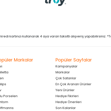
di kartınızı kullanarak 4 aya varan taksitli alışveriş yapabilirsiniz. *Taks
opüler Markalar
Popüler Sayfalar
wi
Kampanyalar
lletta
Markalar
en
Çok Satanlar
ilips
En Çok Aranan Ürünler
v
Yeni Ürünler
lu Porselen
Hediye Fikirleri
antom
Hediye Önerileri
ffmanns
Son Kalanlar