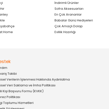
çi
İndirimli Ürünler
hir
Sofra Aksesuarları
anley
En Çok Arananlar
kle
Babalar Günü Hediyeleri
aşabahçe
Çok Amaçlı Dolap
st Home
Evlilik Hazırlığı
estek
rdım
pariş Takibi
şisel Verilerin İşlenmesi Hakkında Aydınlatma
şisel Veri Saklama ve İmha Politikası
gili Kişi Başvuru Formu (KVKK)
rez Politikası
lgi Toplumu Hizmetleri
elik Sözleşmesi