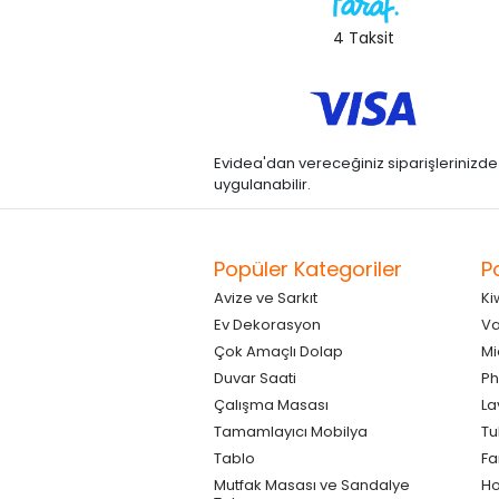
4 Taksit
Evidea'dan vereceğiniz siparişlerinizde kre
uygulanabilir.
Popüler Kategoriler
P
Avize ve Sarkıt
Ki
Ev Dekorasyon
Va
Çok Amaçlı Dolap
Mi
Duvar Saati
Ph
Çalışma Masası
La
Tamamlayıcı Mobilya
Tu
Tablo
F
Mutfak Masası ve Sandalye
Ho