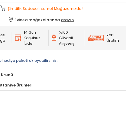
Şimdilik Sadece İnternet Mağazamızda!
Evidea mağazalarında
arayın
14 Gün
%100
eri
Yerli
Koşulsuz
Güvenli
rgo
Üretim
İade
Alışveriş
e hediye paketi ekleyebilirsiniz.
 Ürünü
Battaniye Ürünleri