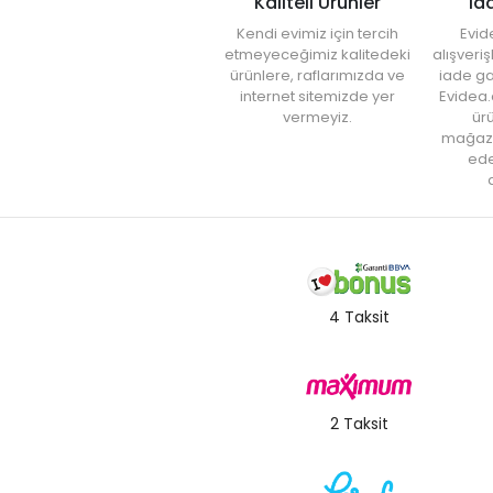
Kaliteli Ürünler
İa
Kendi evimiz için tercih
Evid
etmeyeceğimiz kalitedeki
alışveri
ürünlere, raflarımızda ve
iade ga
internet sitemizde yer
Evidea.
vermeyiz.
ürü
mağaz
ede
a
4 Taksit
2 Taksit