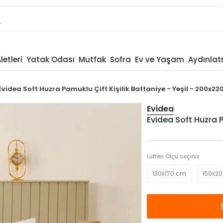
letleri
Yatak Odası
Mutfak
Sofra
Ev ve Yaşam
Aydınla
Evidea Soft Huzra Pamuklu Çift Kişilik Battaniye - Yeşil - 200x22
Evidea
Evidea Soft Huzra P
Lütfen Ölçü seçiniz
130x170 cm
150x2