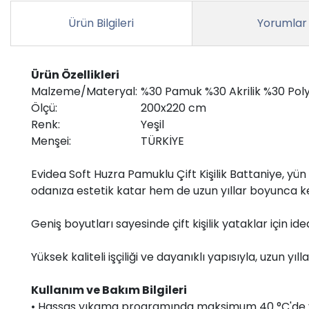
Ürün Bilgileri
Yorumlar
Ürün Özellikleri
Malzeme/Materyal:
%30 Pamuk %30 Akrilik %30 Poly
Ölçü:
200x220 cm
Renk:
Yeşil
Menşei:
TÜRKİYE
Evidea Soft Huzra Pamuklu Çift Kişilik Battaniye, yü
odanıza estetik katar hem de uzun yıllar boyunca key
Geniş boyutları sayesinde çift kişilik yataklar için i
Yüksek kaliteli işçiliği ve dayanıklı yapısıyla, uzun yı
Kullanım ve Bakım Bilgileri
• Hassas yıkama programında maksimum 40 °C'de y