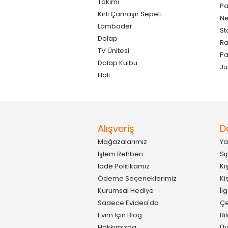
Takımı
Pa
Kirli Çamaşır Sepeti
Ne
Lambader
St
Dolap
Ra
TV Ünitesi
P
Dolap Kulbu
Ju
Halı
Alışveriş
D
Mağazalarımız
Ya
İşlem Rehberi
Si
İade Politikamız
Ki
Ödeme Seçeneklerimiz
Ki
Kurumsal Hediye
İl
Sadece Evidea'da
Çe
Evim İçin Blog
Bi
Hakkımızda
Üy