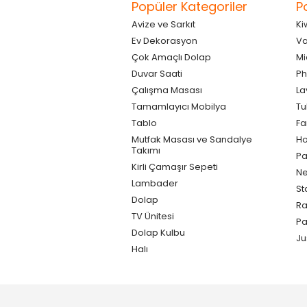
Popüler Kategoriler
P
Avize ve Sarkıt
Ki
Ev Dekorasyon
Va
Çok Amaçlı Dolap
Mi
Duvar Saati
Ph
Çalışma Masası
La
Tamamlayıcı Mobilya
Tu
Tablo
F
Mutfak Masası ve Sandalye
Ho
Takımı
Pa
Kirli Çamaşır Sepeti
Ne
Lambader
St
Dolap
Ra
TV Ünitesi
P
Dolap Kulbu
Ju
Halı