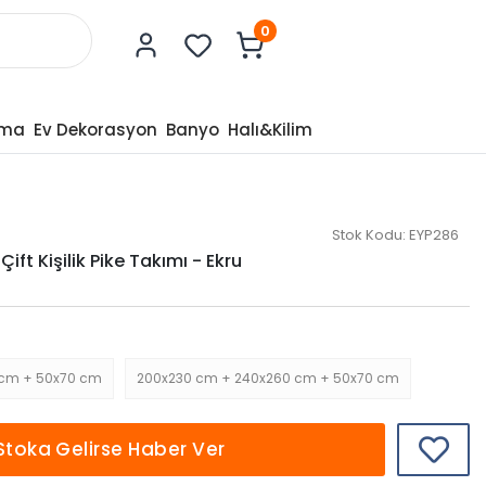
0
tma
Ev Dekorasyon
Banyo
Halı&Kilim
Stok Kodu:
EYP286
ift Kişilik Pike Takımı - Ekru
 cm + 50x70 cm
200x230 cm + 240x260 cm + 50x70 cm
Stoka Gelirse Haber Ver