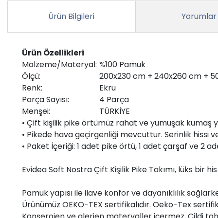
Ürün Bilgileri
Yorumlar
Ürün Özellikleri
Malzeme/Materyal:
%100 Pamuk
Ölçü:
200x230 cm + 240x260 cm + 5
Renk:
Ekru
Parça Sayısı:
4 Parça
Menşei:
TÜRKİYE
• Çift kişilik pike örtümüz rahat ve yumuşak kumaş y
• Pikede hava geçirgenliği mevcuttur. Serinlik hissi ve
• Paket İçeriği: 1 adet pike örtü, 1 adet çarşaf ve 2
Evidea Soft Nostra Çift Kişilik Pike Takımı, lüks bir
Pamuk yapısı ile ilave konfor ve dayanıklılık sağlarke
Ürünümüz OEKO-TEX sertifikalıdır. Oeko-Tex sertifik
Kanserojen ve alerjen materyaller içermez. Cildi ta