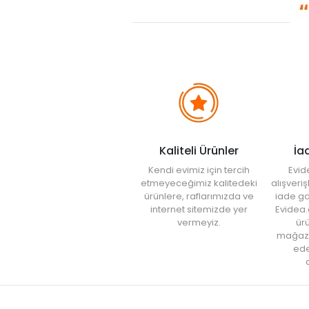
Kaliteli Ürünler
İa
Kendi evimiz için tercih
Evid
etmeyeceğimiz kalitedeki
alışveri
ürünlere, raflarımızda ve
iade ga
internet sitemizde yer
Evidea.
vermeyiz.
ürü
mağaz
ede
a