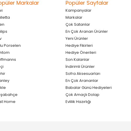
opüler Markalar
Popüler Sayfalar
wi
Kampanyalar
lletta
Markalar
en
Çok Satanlar
ilips
En Çok Aranan Ürünler
v
Yeni Ürünler
lu Porselen
Hediye Fikirleri
antom
Hediye Önerileri
ffmanns
Son Kalanlar
çi
İndirimli Ürünler
hir
Sofra Aksesuarları
anley
En Çok Arananlar
kle
Babalar Günü Hediyeleri
aşabahçe
Çok Amaçlı Dolap
st Home
Evlilik Hazırlığı