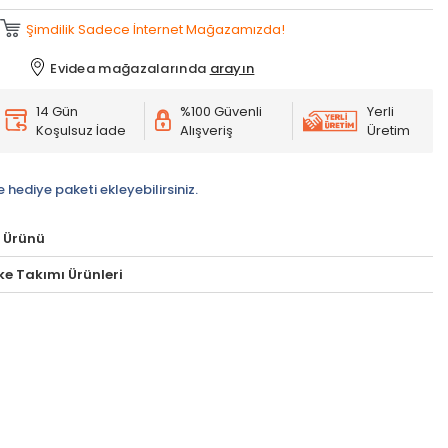
Şimdilik Sadece İnternet Mağazamızda!
Evidea mağazalarında
arayın
14 Gün
%100 Güvenli
Yerli
Koşulsuz İade
Alışveriş
Üretim
e hediye paketi ekleyebilirsiniz.
 Ürünü
ike Takımı Ürünleri