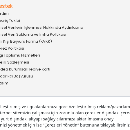
estek
rdım
pariş Takibi
şisel Verilerin İşlenmesi Hakkında Aydınlatma
şisel Veri Saklama ve İmha Politikası
gili Kişi Başvuru Formu (KVKK)
rez Politikası
lgi Toplumu Hizmetleri
elik Sözleşmesi
idea Kurumsal Hediye Kartı
darikçi Başvurusu
etişim