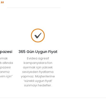
lpazesi
365 Gün Uygun Fiyat
yapmak
Evidea agresif
tı altında
kampanyalara fon
elpazesi
ayırmak için yüksek
anımız
seviyeden fiyatlama
vim için”
yapmaz. Müşterilerine
‘sürekli uygun fiyat’
sunmayı hedefler.