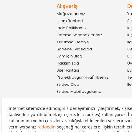
Alışveriş
D
Mağazalarımız
Ya
İşlem Rehberi
Si
İade Politikamız
Ki
Ödeme Seçeneklerimiz
Ki
Kurumsal Hediye
İl
Sadece Evidea'da
Çe
Evim İçin Blog
Bi
Hakkımızda
Üy
Site Haritası
Ev
"Sürekli Uygun Fiyat" İlkemiz
Te
Evidea Club
İl
Evidea Mobil Uygulama