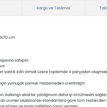
Kargo ve Teslimat
Taks
0x70 cm
apısına sahiptir.
rir.
 adet yastık kılıfı olmak üzere toplamda 4 parçadan oluşmak
 his için yumuşak pamuk malzemeden üretilmiştir.
n, kullanışlı ebatlar yatağınızın daha iyi örtülmesini sağlar
alı ürünler uluslararası standartlara göre tüm testlerden
hriş etmez ve insan sağlığına zarar vermez.