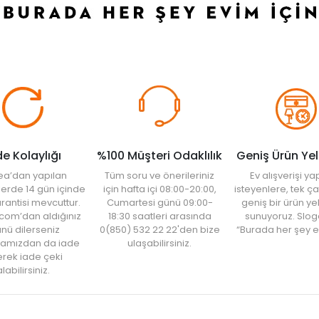
de Kolaylığı
%100 Müşteri Odaklılık
Geniş Ürün Ye
ea’dan yapılan
Tüm soru ve önerileriniz
Ev alışverişi 
şlerde 14 gün içinde
için hafta içi 08:00-20:00,
isteyenlere, tek ça
rantisi mevcuttur.
Cumartesi günü 09:00-
geniş bir ürün y
com’dan aldığınız
18:30 saatleri arasında
sunuyoruz. Slog
nü dilerseniz
0(850) 532 22 22'den bize
“Burada her şey e
amızdan da iade
ulaşabilirsiniz.
rek iade çeki
labilirsiniz.