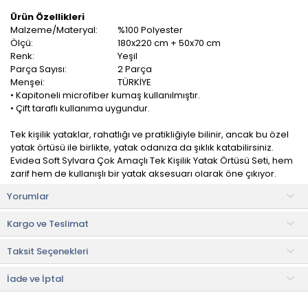
Ürün Özellikleri
Malzeme/Materyal:
%100 Polyester
Ölçü:
180x220 cm + 50x70 cm
Renk:
Yeşil
Parça Sayısı:
2 Parça
Menşei:
TÜRKİYE
• Kapitoneli microfiber kumaş kullanılmıştır.
• Çift taraflı kullanıma uygundur.
Tek kişilik yataklar, rahatlığı ve pratikliğiyle bilinir, ancak bu özel
yatak örtüsü ile birlikte, yatak odanıza da şıklık katabilirsiniz.
Evidea Soft Sylvara Çok Amaçlı Tek Kişilik Yatak Örtüsü Seti, hem
zarif hem de kullanışlı bir yatak aksesuarı olarak öne çıkıyor.
Yorumlar
Yüksek kaliteli ve dayanıklı malzemelerden üretilmiştir. Yumuşak
dokusu ile temas ettiğinizde sizi anında rahatlatır. Ayrıca, yatak
Kargo ve Teslimat
örtüsünün dikişleri de son derece dayanıklıdır, böylece uzun
yıllar boyunca kullanabilirsiniz.
Taksit Seçenekleri
Kullanım ve Bakım Bilgileri
• 30 °C'de yıkanabilir.
İade ve İptal
• Kurutma makinesine düşük devirde atılabilir.
• Düşük ısıda ütüleme yapılabilir.