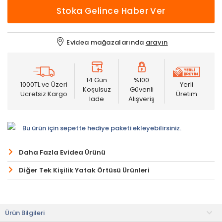
Stoka Gelince Haber Ver
Evidea mağazalarında
arayın
14 Gün
%100
1000TL ve Üzeri
Yerli
Koşulsuz
Güvenli
Ücretsiz Kargo
Üretim
İade
Alışveriş
Bu ürün için sepette hediye paketi ekleyebilirsiniz.
Daha Fazla Evidea Ürünü
Diğer Tek Kişilik Yatak Örtüsü Ürünleri
Ürün Bilgileri