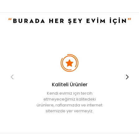
• Ağartıcı kullanmayınız.
• Not:
Bu fiyat perakende satışlar için belirlenmiştir. Toplu alımlar
Evidea tarafından incelenecek ve uygun bulunmayan siparişler
iptal edilecektir.
• " Ürün görsellerinde ışık, ortam ve dijital düzenlemelere bağlı
olarak renk ve doku farklılıkları oluşabilir. "
Kaliteli Ürünler
Kendi evimiz için tercih
etmeyeceğimiz kalitedeki
ürünlere, raflarımızda ve internet
sitemizde yer vermeyiz.