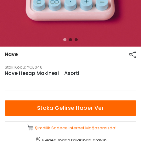
Nave
Stok Kodu:
YGE046
Nave Hesap Makinesi - Asorti
Stoka Gelirse Haber Ver
Şimdilik Sadece İnternet Mağazamızda!
Evidea mağazalarında
arayın