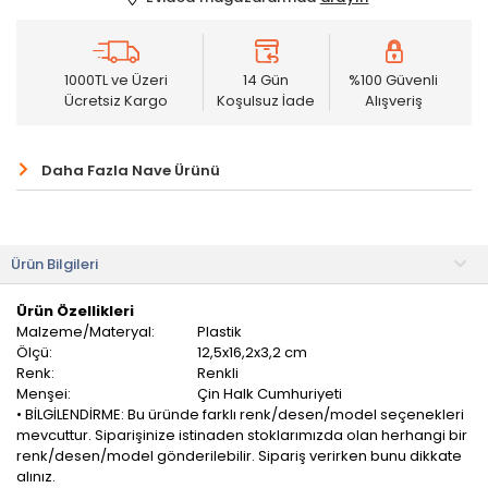
1000TL ve Üzeri
14 Gün
%100 Güvenli
Ücretsiz Kargo
Koşulsuz İade
Alışveriş
Daha Fazla Nave Ürünü
Ürün Bilgileri
Ürün Özellikleri
Malzeme/Materyal:
Plastik
Ölçü:
12,5x16,2x3,2 cm
Renk:
Renkli
Menşei:
Çin Halk Cumhuriyeti
• BİLGİLENDİRME: Bu üründe farklı renk/desen/model seçenekleri
mevcuttur. Siparişinize istinaden stoklarımızda olan herhangi bir
renk/desen/model gönderilebilir. Sipariş verirken bunu dikkate
alınız.