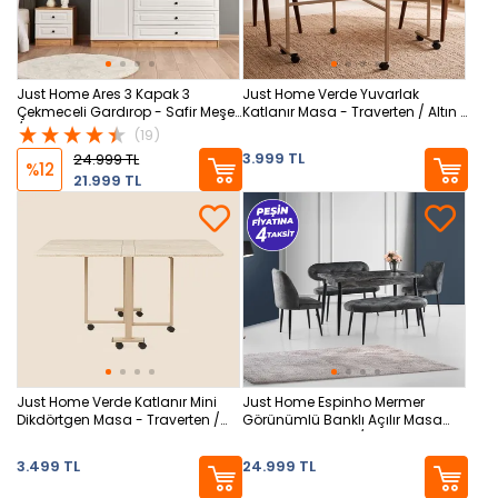
Just Home Ares 3 Kapak 3
Just Home Verde Yuvarlak
Çekmeceli Gardırop - Safir Meşe
Katlanır Masa - Traverten / Altın -
/ Beyaz
100 cm
(19)
3.999 TL
24.999 TL
%12
21.999 TL
Just Home Verde Katlanır Mini
Just Home Espinho Mermer
Dikdörtgen Masa - Traverten /
Görünümlü Banklı Açılır Masa
Altın - 110 cm
Takımı - Antrasit / Siyah -
75x70x120 cm
3.499 TL
24.999 TL