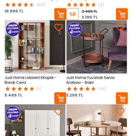
Krem - 110 cm
(63)
(3)
16.999 TL
3.499 TL
%8
3.199 TL
Just Home Labirent Kitaplık -
Just Home Yuvarlak Servis
Barok Ceviz
Arabası - Bakır
(1)
(74)
5.499 TL
3.299 TL