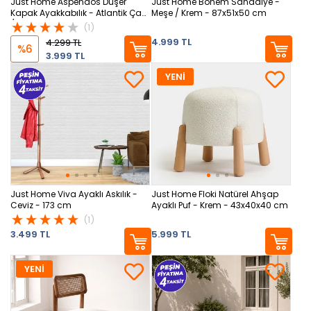
Just Home Aspendos Düşer
Just Home Bohem Sandalye -
Kapak Ayakkabılık - Atlantik Çam
Meşe / Krem - 87x51x50 cm
/ Beyaz
(1)
4.999 TL
4.299 TL
%6
3.999 TL
YENİ
Just Home Viva Ayaklı Askılık -
Just Home Floki Natürel Ahşap
Ceviz - 173 cm
Ayaklı Puf - Krem - 43x40x40 cm
(1)
3.499 TL
5.999 TL
YENİ