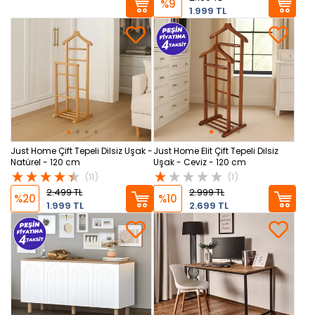
%9
1.999 TL
Just Home Çift Tepeli Dilsiz Uşak -
Just Home Elit Çift Tepeli Dilsiz
Natürel - 120 cm
Uşak - Ceviz - 120 cm
(11)
(1)
2.499 TL
2.999 TL
%20
%10
1.999 TL
2.699 TL