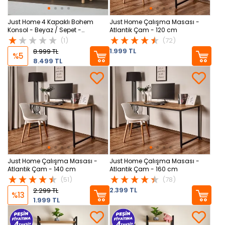
Just Home 4 Kapaklı Bohem
Just Home Çalışma Masası -
Konsol - Beyaz / Sepet -
Atlantik Çam - 120 cm
80x40x140 cm
(1)
(72)
1.999 TL
8.999 TL
%5
8.499 TL
Just Home Çalışma Masası -
Just Home Çalışma Masası -
Atlantik Çam - 140 cm
Atlantik Çam - 160 cm
(51)
(78)
2.399 TL
2.299 TL
%13
1.999 TL