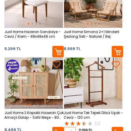
Just Home Hazeran Sandalye -
Just Home Simona 2+1 Minderli
Ceviz / Krem - 88x48x48 cm
Şezlong Seti - Natürel / Bej
5.299 TL
8.999 TL
Just Home 2 Kapaklı Hazeran Çok
Just Home Tek Tepeli Dilsiz Uşak -
Amaçlı Dolap - Safir Meşe - 80
Ceviz - 120 cm
cm
(2)
8.499 TL
2.199 TL