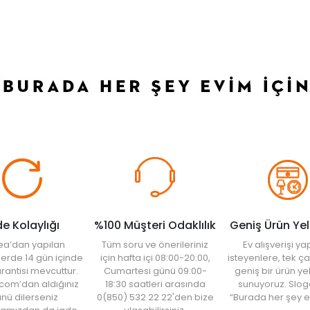
de Kolaylığı
%100 Müşteri Odaklılık
Geniş Ürün Ye
ea’dan yapılan
Tüm soru ve önerileriniz
Ev alışverişi 
şlerde 14 gün içinde
için hafta içi 08:00-20:00,
isteyenlere, tek ça
rantisi mevcuttur.
Cumartesi günü 09:00-
geniş bir ürün y
com’dan aldığınız
18:30 saatleri arasında
sunuyoruz. Slog
nü dilerseniz
0(850) 532 22 22'den bize
“Burada her şey e