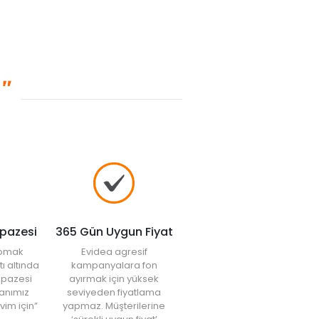
lpazesi
365 Gün Uygun Fiyat
yapmak
Evidea agresif
tı altında
kampanyalara fon
elpazesi
ayırmak için yüksek
anımız
seviyeden fiyatlama
vim için”
yapmaz. Müşterilerine