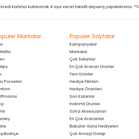
di kartınızı kullanarak 4 aya varan taksitli alışveriş yapabilirsiniz. *Taks
opüler Markalar
Popüler Sayfalar
wi
Kampanyalar
lletta
Markalar
en
Çok Satanlar
ilips
En Çok Aranan Ürünler
v
Yeni Ürünler
lu Porselen
Hediye Fikirleri
antom
Hediye Önerileri
ffmanns
Son Kalanlar
çi
İndirimli Ürünler
hir
Sofra Aksesuarları
anley
En Çok Arananlar
kle
Babalar Günü Hediyeleri
aşabahçe
Çok Amaçlı Dolap