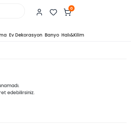
0
tma
Ev Dekorasyon
Banyo
Halı&Kilim
lunamadı.
et edebilirsiniz.