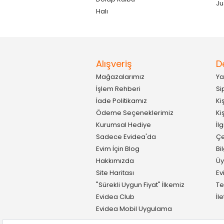
Ju
Halı
Alışveriş
D
Mağazalarımız
Ya
İşlem Rehberi
Si
İade Politikamız
Ki
Ödeme Seçeneklerimiz
Ki
Kurumsal Hediye
İl
Sadece Evidea'da
Çe
Evim İçin Blog
Bi
Hakkımızda
Üy
Site Haritası
Ev
"Sürekli Uygun Fiyat" İlkemiz
Te
Evidea Club
İl
Evidea Mobil Uygulama