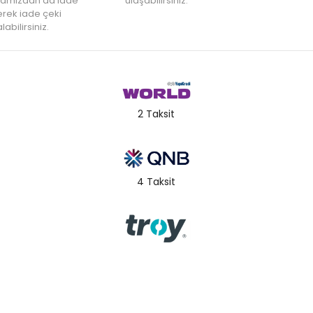
amızdan da iade
ulaşabilirsiniz.
rek iade çeki
labilirsiniz.
2 Taksit
4 Taksit