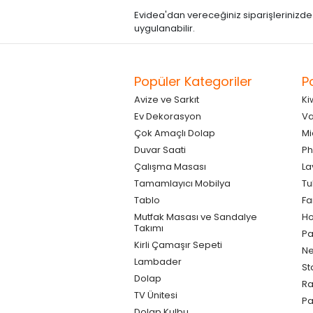
Evidea'dan vereceğiniz siparişlerinizde kre
uygulanabilir.
Popüler Kategoriler
P
Avize ve Sarkıt
Ki
Ev Dekorasyon
Va
Çok Amaçlı Dolap
Mi
Duvar Saati
Ph
Çalışma Masası
La
Tamamlayıcı Mobilya
Tu
Tablo
F
Mutfak Masası ve Sandalye
Ho
Takımı
Pa
Kirli Çamaşır Sepeti
Ne
Lambader
St
Dolap
Ra
TV Ünitesi
P
Dolap Kulbu