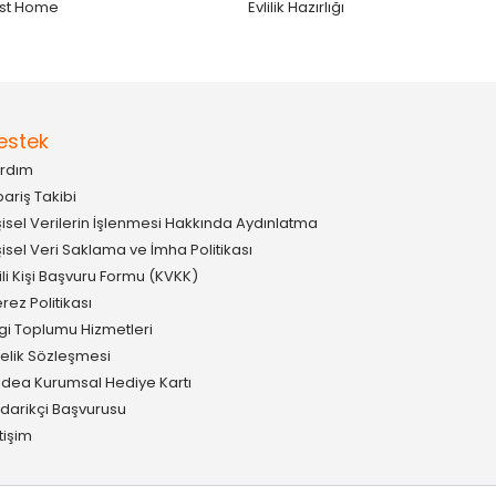
st Home
Evlilik Hazırlığı
estek
rdım
pariş Takibi
şisel Verilerin İşlenmesi Hakkında Aydınlatma
şisel Veri Saklama ve İmha Politikası
gili Kişi Başvuru Formu (KVKK)
rez Politikası
lgi Toplumu Hizmetleri
elik Sözleşmesi
idea Kurumsal Hediye Kartı
darikçi Başvurusu
etişim