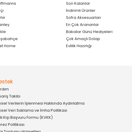
ffmanns
Son Kalanlar
çi
İndirimli Ürünler
hir
Sofra Aksesuarları
anley
En Çok Arananlar
kle
Babalar Günü Hediyeleri
aşabahçe
Çok Amaçlı Dolap
st Home
Evlilik Hazırlığı
estek
rdım
pariş Takibi
şisel Verilerin İşlenmesi Hakkında Aydınlatma
şisel Veri Saklama ve İmha Politikası
gili Kişi Başvuru Formu (KVKK)
rez Politikası
lgi Toplumu Hizmetleri