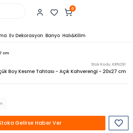
0
tma
Ev Dekorasyon
Banyo
Halı&Kilim
27 cm
Stok Kodu:
KRN291
k Boy Kesme Tahtası - Açık Kahverengi - 20x27 cm
cm
Stoka Gelirse Haber Ver