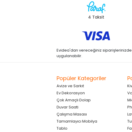
4 Taksit
Evidea'dan vereceğiniz siparişlerinizde kre
uygulanabilir.
Popüler Kategoriler
P
Avize ve Sarkıt
Ki
Ev Dekorasyon
Va
Çok Amaçlı Dolap
Mi
Duvar Saati
Ph
Çalışma Masası
La
Tamamlayıcı Mobilya
Tu
Tablo
F