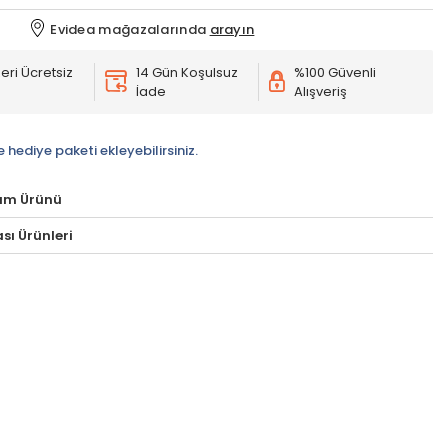
Evidea mağazalarında
arayın
eri Ücretsiz
14 Gün Koşulsuz
%100 Güvenli
İade
Alışveriş
e hediye paketi ekleyebilirsiniz.
um Ürünü
sı Ürünleri