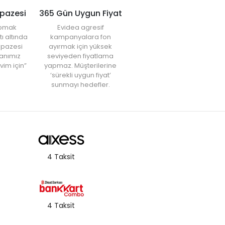
lpazesi
365 Gün Uygun Fiyat
yapmak
Evidea agresif
tı altında
kampanyalara fon
elpazesi
ayırmak için yüksek
anımız
seviyeden fiyatlama
vim için”
yapmaz. Müşterilerine
‘sürekli uygun fiyat’
sunmayı hedefler.
4 Taksit
4 Taksit