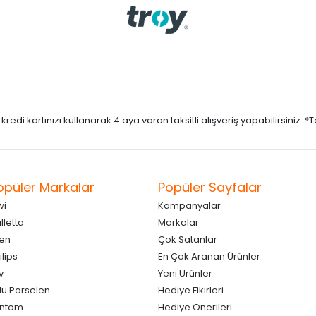
di kartınızı kullanarak 4 aya varan taksitli alışveriş yapabilirsiniz. *Taks
opüler Markalar
Popüler Sayfalar
wi
Kampanyalar
lletta
Markalar
en
Çok Satanlar
ilips
En Çok Aranan Ürünler
v
Yeni Ürünler
lu Porselen
Hediye Fikirleri
antom
Hediye Önerileri