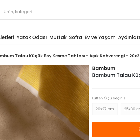
letleri
Yatak Odası
Mutfak
Sofra
Ev ve Yaşam
Aydınla
mbum Talau Küçük Boy Kesme Tahtası - Açık Kahverengi - 20x
Bambum
Bambum Talau Küçü
Lütfen Ölçü seçiniz
20x27 cm
25x30 