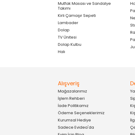
Mutfak Masası ve Sandalye
Ho
Takımı
Pa
Kirli Çamaşır Sepeti
Ne
Lambader
St
Dolap
Ra
TV Ünitesi
P
Dolap Kulbu
Ju
Halı
Alışveriş
D
Mağazalarımız
Ya
İşlem Rehberi
Si
İade Politikamız
Ki
Ödeme Seçeneklerimiz
Ki
Kurumsal Hediye
İl
Sadece Evidea'da
Çe
Evim İçin Blog
Bi