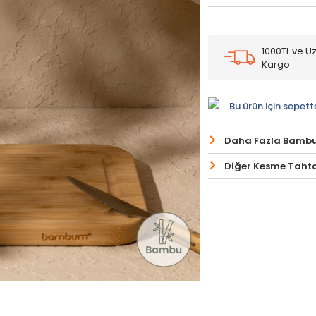
1000TL ve Üz
Kargo
Bu ürün için sepett
Daha Fazla Bamb
Diğer Kesme Tahta