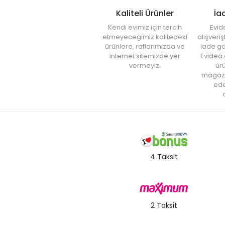
Kaliteli Ürünler
İa
Kendi evimiz için tercih
Evid
etmeyeceğimiz kalitedeki
alışveri
ürünlere, raflarımızda ve
iade ga
internet sitemizde yer
Evidea.
vermeyiz.
ürü
mağaz
ede
a
4 Taksit
2 Taksit