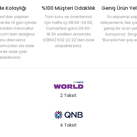
de Kolaylığı
%100 Müşteri Odaklılık
Geniş Ürün Ye
ea’dan yapılan
Tüm soru ve önerileriniz
Ev alışverişi 
şlerde 14 gün içinde
için hafta içi 08:00-20:00,
isteyenlere, tek ça
rantisi mevcuttur.
Cumartesi günü 09:00-
geniş bir ürün y
com’dan aldığınız
18:30 saatleri arasında
sunuyoruz. Slog
nü dilerseniz
0(850) 532 22 22'den bize
“Burada her şey e
amızdan da iade
ulaşabilirsiniz.
rek iade çeki
labilirsiniz.
2 Taksit
4 Taksit