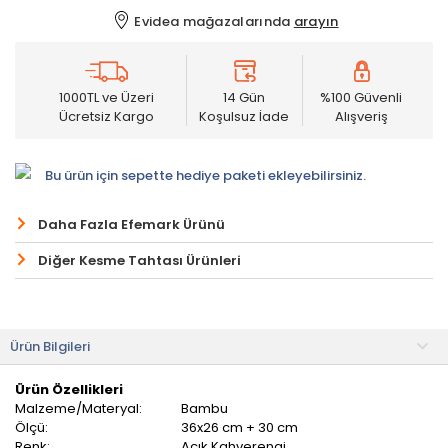
Evidea mağazalarında
arayın
1000TL ve Üzeri
14 Gün
%100 Güvenli
Ücretsiz Kargo
Koşulsuz İade
Alışveriş
Bu ürün için sepette hediye paketi ekleyebilirsiniz.
Daha Fazla Efemark Ürünü
Diğer Kesme Tahtası Ürünleri
Ürün Bilgileri
Ürün Özellikleri
Malzeme/Materyal:
Bambu
Ölçü:
36x26 cm + 30 cm
Renk:
Açık Kahverengi