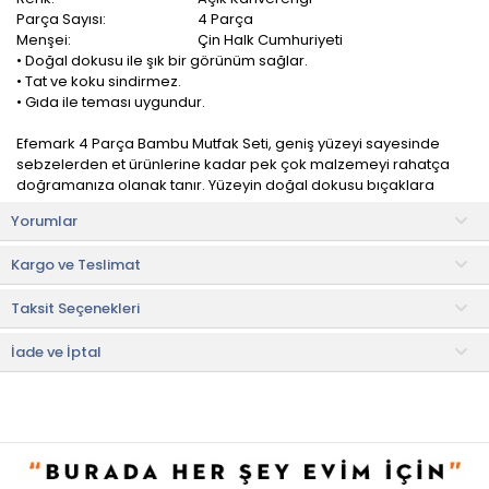
Parça Sayısı:
4 Parça
Menşei:
Çin Halk Cumhuriyeti
• Doğal dokusu ile şık bir görünüm sağlar.
• Tat ve koku sindirmez.
• Gıda ile teması uygundur.
Efemark 4 Parça Bambu Mutfak Seti, geniş yüzeyi sayesinde
sebzelerden et ürünlerine kadar pek çok malzemeyi rahatça
doğramanıza olanak tanır. Yüzeyin doğal dokusu bıçaklara
zarar vermez, hijyenik yapısıyla da güvenli bir kullanım sunar.
Yorumlar
Şık ve zarif bir görünüm sunarken aynı zamanda mutfakta
Kargo ve Teslimat
işlevselliğiyle öne çıkar. Estetik duruşu sayesinde yalnızca
hazırlık aşamasında değil, aynı zamanda sunumlarda da şık bir
Taksit Seçenekleri
alternatif olarak öne çıkar.
Ürün İçeriği
İade ve İptal
• Kesme tahtası: 1 adet
• Kaşık: 2 adet
• Delikli kaşık: 1 adet
Kullanım ve Bakım Bilgileri
• Bulaşık makinesinde yıkanması uygun değildir.