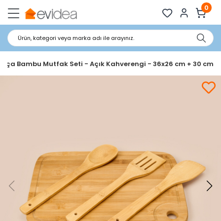
0
Ürün, kategori veya marka adı ile arayınız.
arça Bambu Mutfak Seti - Açık Kahverengi - 36x26 cm + 30 cm