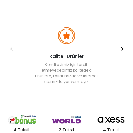
• Elde temizlenebilir.
• Not:
Bu fiyat perakende satışlar için belirlenmiştir. Toplu alımlar
Evidea tarafından incelenecek ve uygun bulunmayan siparişler
iptal edilecektir.
• " Ürün görsellerinde ışık, ortam ve dijital düzenlemelere bağlı
olarak renk ve doku farklılıkları oluşabilir. "
Kaliteli Ürünler
Kendi evimiz için tercih
etmeyeceğimiz kalitedeki
ürünlere, raflarımızda ve internet
sitemizde yer vermeyiz.
4 Taksit
2 Taksit
4 Taksit