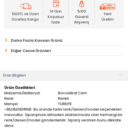
14 Gün
%100
1000TL ve Üzeri
Yerli
Koşulsuz
Güvenli
Ücretsiz Kargo
Üretim
İade
Alışveriş
Daha Fazla Kavsan Ürünü
Diğer Cezve Ürünleri
Ürün Bilgileri
Ürün Özellikleri
Malzeme/Materyal:
Borosilikat Cam
Renk:
Renkli
Menşei:
TÜRKİYE
• BİLGİLENDİRME: Bu üründe farklı renk/desen/model seçenekleri
mevcuttur. Siparişinize istinaden stoklarımızda olan herhangi bir
renk/desen/model gönderilebilir. Sipariş verirken bunu dikkate
alınız.