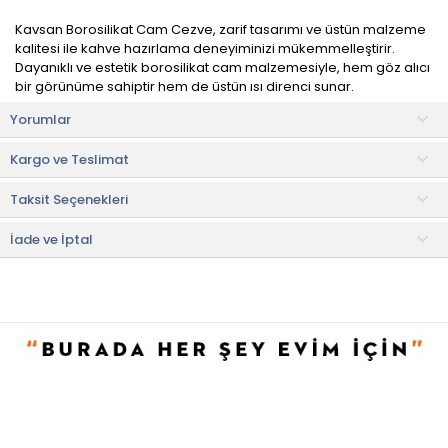
Kavsan Borosilikat Cam Cezve, zarif tasarımı ve üstün malzeme
kalitesi ile kahve hazırlama deneyiminizi mükemmelleştirir.
Dayanıklı ve estetik borosilikat cam malzemesiyle, hem göz alıcı
bir görünüme sahiptir hem de üstün ısı direnci sunar.
Yorumlar
Cam yüzeyi sayesinde kimyasal maddeler içermez. Kahvenizin
doğal lezzetini bozmadan sağlıklı bir şekilde hazırlamanızı
Kargo ve Teslimat
sağlar. Ani sıcaklık değişimlerine karşı dirençlidir ve uzun
ömürlüdür.
Taksit Seçenekleri
Kullanım ve Bakım Bilgileri
• Bulaşık makinesinde yıkanabilir.
İade ve İptal
• Ürünün kalitesini ve parlaklığını koruması için her yıkamadan
sonra kurutulması önerilir.
• Not:
Bu fiyat perakende satışlar için belirlenmiştir. Toplu alımlar
Evidea tarafından incelenecek ve uygun bulunmayan siparişler
iptal edilecektir.
• " Ürün görsellerinde ışık, ortam ve dijital düzenlemelere bağlı
olarak renk ve doku farklılıkları oluşabilir. "