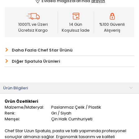
Evidea mağazalarında
arayın
1000TL ve Üzeri
14 Gün
%100 Güvenli
Ücretsiz Kargo
Koşulsuz İade
Alışveriş
Daha Fazla Chef Star Ürünü
Diğer Spatula Ürünleri
Ürün Bilgileri
Ürün Özellikleri
Malzeme/Materyal:
Paslanmaz Çelik / Plastik
Renk:
Gri / Siyah
Menşei:
Çin Halk Cumhuriyeti
Chef Star Uzun Spatula, pasta ve tatlı yapımında profesyonel
sonuçlar almanızı sağlar. Ergonomik tasarımı ve kaliteli