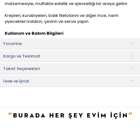
malzemesiyle, mutfakta estetik ve işlevselliği bir araya getirir.
Krepleri, kurabiyeleri, balık filetolarını ve diğer ince, narin
yiyecekleri kaldırın, çevirin ve servis yapın.
Kullanım ve Bakım Bilgileri
• Bulaşık makinesinde yıkanabilir.
Yorumlar
• Daha uzun ömürlü olması için elde yıkanması tavsiye edilir.
Kargo ve Teslimat
• Not:
Bu fiyat perakende satışlar için belirlenmiştir. Toplu alımlar
Evidea tarafından incelenecek ve uygun bulunmayan siparişler
Taksit Seçenekleri
iptal edilecektir.
• " Ürün görsellerinde ışık, ortam ve dijital düzenlemelere bağlı
olarak renk ve doku farklılıkları oluşabilir. "
İade ve İptal