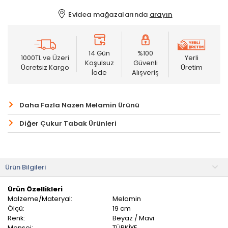
Evidea mağazalarında
arayın
14 Gün
%100
1000TL ve Üzeri
Yerli
Koşulsuz
Güvenli
Ücretsiz Kargo
Üretim
İade
Alışveriş
Daha Fazla Nazen Melamin Ürünü
Diğer Çukur Tabak Ürünleri
Ürün Bilgileri
Ürün Özellikleri
Malzeme/Materyal:
Melamin
Ölçü:
19 cm
Renk:
Beyaz / Mavi
Menşei:
TÜRKİYE