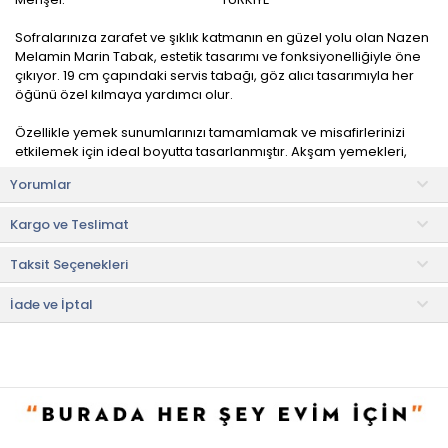
Sofralarınıza zarafet ve şıklık katmanın en güzel yolu olan Nazen
Melamin Marin Tabak, estetik tasarımı ve fonksiyonelliğiyle öne
çıkıyor. 19 cm çapındaki servis tabağı, göz alıcı tasarımıyla her
öğünü özel kılmaya yardımcı olur.
Özellikle yemek sunumlarınızı tamamlamak ve misafirlerinizi
etkilemek için ideal boyutta tasarlanmıştır. Akşam yemekleri,
öğle öğünleri veya özel günlerde kullanabileceğiniz çok amaçlı
Yorumlar
bir servis tabağıdır.
Kargo ve Teslimat
Kullanım ve Yıkama Bilgileri
• Bulaşık makinesinde yıkanabilir.
Taksit Seçenekleri
• Uzun ömürlü olması için elde yıkayabilirsiniz.
İade ve İptal
• Not:
Bu fiyat perakende satışlar için belirlenmiştir. Toplu alımlar
Evidea tarafından incelenecek ve uygun bulunmayan siparişler
iptal edilecektir.