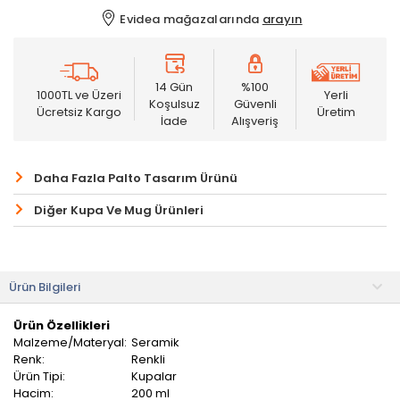
Evidea mağazalarında
arayın
14 Gün
%100
1000TL ve Üzeri
Yerli
Koşulsuz
Güvenli
Ücretsiz Kargo
Üretim
İade
Alışveriş
Daha Fazla Palto Tasarım Ürünü
Diğer Kupa Ve Mug Ürünleri
Ürün Bilgileri
Ürün Özellikleri
Malzeme/Materyal:
Seramik
Renk:
Renkli
Ürün Tipi:
Kupalar
Hacim:
200 ml