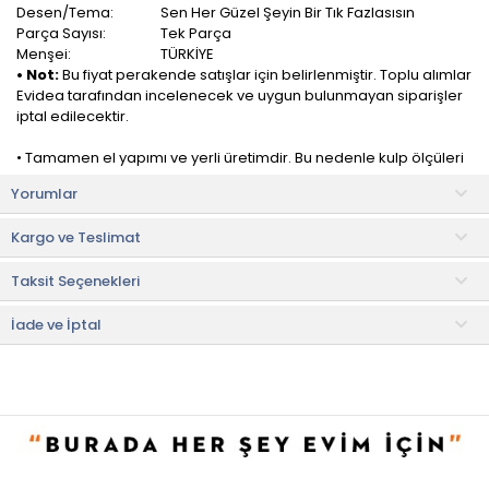
Desen/Tema:
Sen Her Güzel Şeyin Bir Tık Fazlasısın
Parça Sayısı:
Tek Parça
Menşei:
TÜRKİYE
• Not:
Bu fiyat perakende satışlar için belirlenmiştir. Toplu alımlar
Evidea tarafından incelenecek ve uygun bulunmayan siparişler
iptal edilecektir.
• Tamamen el yapımı ve yerli üretimdir. Bu nedenle kulp ölçüleri
küçük farklılıklar gösterebilir.
Yorumlar
• Seramiktir.
Kargo ve Teslimat
Palto Tasarım Sen Her Güzel Şeyin Bir Tık Fazlasısın Kare Kupa,
hem mizah dolu bir yaklaşım hem de günlük yaşamın getirdiği
Taksit Seçenekleri
gerçekliklere esprili bir gözle bakmanın bir yolu. içerisinde
taşıdığı eğlenceli sloganıyla kahve veya çay keyfinizi
renklendirecek.
İade ve İptal
Günlük kahve, çay veya sıcak içeceklerinizi içerken hem
içeceğinizin tadını çıkarmanıza hem de gülümsemelere neden
olmanıza yardımcı olur.
Seramik malzemeden üretilen kupa, dayanıklı yapısı ile uzun
ömürlü kullanım sağlar. Hem içeceğinizi sıcak tutar hem de