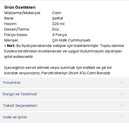
Ürün Özellikleri
Malzeme/Materyal:
Cam
Renk:
Şeffaf
Hacim:
220 ml
Desen/Tema:
Düz
Parça Sayısı:
4 Parça
Menşei:
Çin Halk Cumhuriyeti
• Not:
Bu fiyat perakende satışlar için belirlenmiştir. Toplu alımlar
Evidea tarafından incelenecek ve uygun bulunmayan siparişler
iptal edilecektir.
İçeceğinizi servis etmek veya sunmak için kaliteli ve şık bir
bardak arıyorsanız, Perotti Marilyn Short 4'lü Cam Bardak
mükemmel bir seçenek olabilir.
Yorumlar
Modern ve zarif bir tasarıma sahiptir. İnce camları, zarif bir
Kargo ve Teslimat
şeffaflık sunar ve her türlü içeceğinizi güzel bir şekilde sergiler.
Ayrıca sofra düzeninize zarif bir dokunuş ekler.
Taksit Seçenekleri
Ürün İçeriği
• Bardak: 4 adet
İade ve İptal
Kullanım ve Bakım Bilgileri