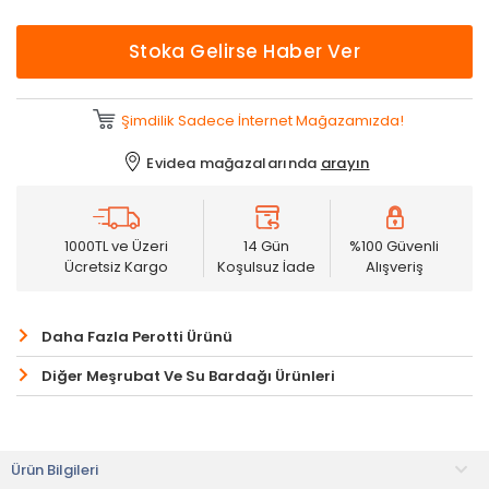
Stoka Gelirse Haber Ver
Şimdilik Sadece İnternet Mağazamızda!
Evidea mağazalarında
arayın
1000TL ve Üzeri
14 Gün
%100 Güvenli
Ücretsiz Kargo
Koşulsuz İade
Alışveriş
Daha Fazla Perotti Ürünü
Diğer Meşrubat Ve Su Bardağı Ürünleri
Ürün Bilgileri