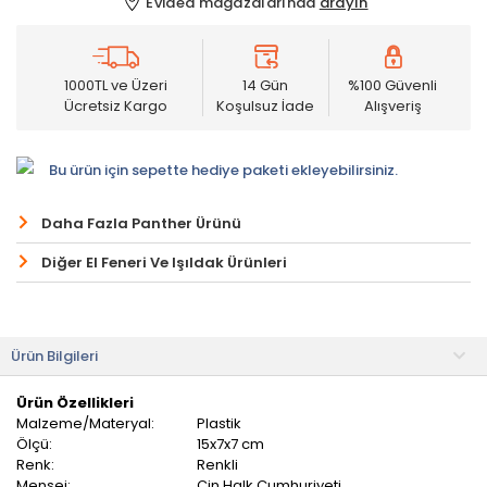
Evidea mağazalarında
arayın
1000TL ve Üzeri
14 Gün
%100 Güvenli
Ücretsiz Kargo
Koşulsuz İade
Alışveriş
Bu ürün için sepette hediye paketi ekleyebilirsiniz.
Daha Fazla Panther Ürünü
Diğer El Feneri Ve Işıldak Ürünleri
Ürün Bilgileri
Ürün Özellikleri
Malzeme/Materyal:
Plastik
Ölçü:
15x7x7 cm
Renk:
Renkli
Menşei:
Çin Halk Cumhuriyeti