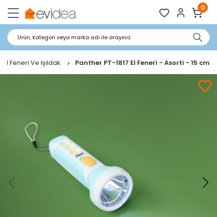
0
Ürün, kategori veya marka adı ile arayınız.
El Feneri Ve Işıldak
Panther PT-1817 El Feneri - Asorti - 15 cm