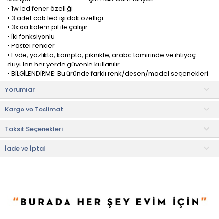
• 1w led fener özelliği
• 3 adet cob led ışıldak özelliği
• 3x aa kalem pil ile çalışır.
• İki fonksiyonlu
• Pastel renkler
• Evde, yazlıkta, kampta, piknikte, araba tamirinde ve ihtiyaç
duyulan her yerde güvenle kullanılır.
• BİLGİLENDİRME: Bu üründe farklı renk/desen/model seçenekleri
mevcuttur. Siparişinize istinaden stoklarımızda olan herhangi bir
Yorumlar
renk/desen/model gönderilebilir. Sipariş verirken bunu dikkate
alınız.
Kargo ve Teslimat
Panther PT-1817 El Feneri, evde, yazlıkta, kampta, piknikte, balık
Taksit Seçenekleri
avlamada, araba tamirinde ve ihtiyaç duyulan her yerde
güvenle kullanılır.
İade ve İptal
Taşınabilir ve dayanıklı yapısı, kullanım kolaylığı ve sağlamlık
sunar. Bu özellikleriyle kamp yaparken, acil durumlarda veya
günlük kullanımlarda güvenilir bir yardımcı olur.
Uyarılar
• Işık seviyesi azalmaya başladığında ürünün pilini değiştiriniz.